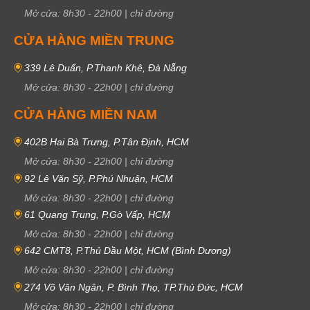
Mở cửa:
8h30
-
22h00
|
chỉ đường
CỬA HÀNG MIỀN TRUNG
339 Lê Duẩn, P.Thanh Khê, Đà Nẵng
Mở cửa:
8h30
-
22h00
|
chỉ đường
CỬA HÀNG MIỀN NAM
402B Hai Bà Trưng, P.Tân Định, HCM
Mở cửa:
8h30
-
22h00
|
chỉ đường
92 Lê Văn Sỹ, P.Phú Nhuận, HCM
Mở cửa:
8h30
-
22h00
|
chỉ đường
61 Quang Trung, P.Gò Vấp, HCM
Mở cửa:
8h30
-
22h00
|
chỉ đường
642 CMT8, P.Thủ Dầu Một, HCM (Bình Dương)
Mở cửa:
8h30
-
22h00
|
chỉ đường
274 Võ Văn Ngân, P. Bình Thọ, TP.Thủ Đức, HCM
Mở cửa:
8h30
-
22h00
|
chỉ đường