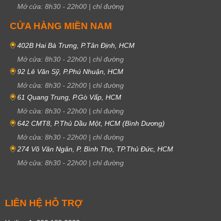
Mở cửa:
8h30
-
22h00
|
chỉ đường
CỬA HÀNG MIỀN NAM
402B Hai Bà Trưng, P.Tân Định, HCM
Mở cửa:
8h30
-
22h00
|
chỉ đường
92 Lê Văn Sỹ, P.Phú Nhuận, HCM
Mở cửa:
8h30
-
22h00
|
chỉ đường
61 Quang Trung, P.Gò Vấp, HCM
Mở cửa:
8h30
-
22h00
|
chỉ đường
642 CMT8, P.Thủ Dầu Một, HCM (Bình Dương)
Mở cửa:
8h30
-
22h00
|
chỉ đường
274 Võ Văn Ngân, P. Bình Thọ, TP.Thủ Đức, HCM
Mở cửa:
8h30
-
22h00
|
chỉ đường
LIÊN HỆ HỖ TRỢ