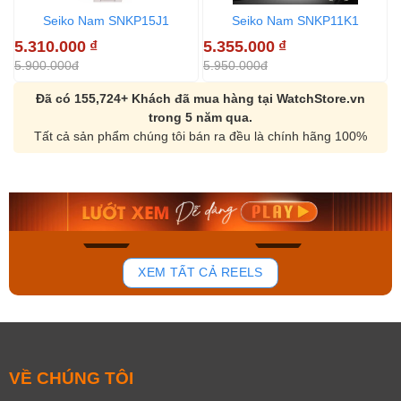
Seiko Nam SNKP15J1
Seiko Nam SNKP11K1
5.310.000
₫
5.355.000
₫
6
5.900.000đ
5.950.000đ
7
Đã có 155,724+ Khách đã mua hàng tại WatchStore.vn
trong 5 năm qua.
Tất cả sản phẩm chúng tôi bán ra đều là chính hãng 100%
Seiko Nam
Orient Nam RA-
SNKP15K1
AA0B05R19B
5.900.000₫
9.480.000₫
5.310.000₫
8.058.000₫
Mua ngay
Mua ngay
858
175
XEM TẤT CẢ REELS
VỀ CHÚNG TÔI