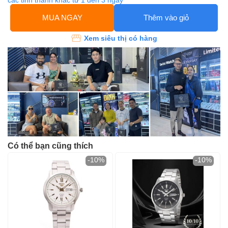
các tỉnh thành khác từ 1 đến 3 ngày
MUA NGAY
Thêm vào giỏ
Xem siêu thị có hàng
Có thể bạn cũng thích
-10%
-10%