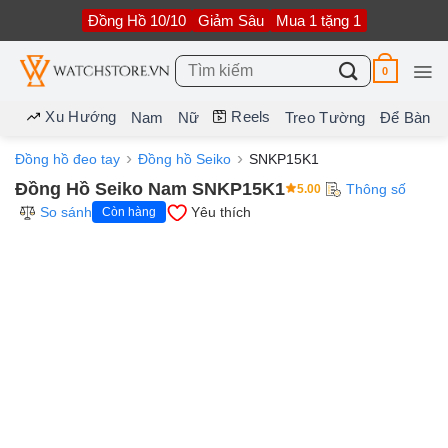
Bỏ
Đồng Hồ 10/10
Giảm Sâu
Mua 1 tặng 1
qua
nội
dung
Tìm
0
kiếm:
Xu Hướng
Reels
Nam
Nữ
Treo Tường
Để Bàn
Đồng hồ đeo tay
Đồng hồ Seiko
SNKP15K1
Đồng Hồ Seiko Nam SNKP15K1
Thông số
5.00
So sánh
Yêu thích
Còn hàng