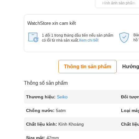
Hình ảnh sản phẩm
WatchStore xin cam kết
Bả
1 đổi 1 trong tháng đầu tiên nếu sản phẩm
hồ
có lỗi từ nhà sản xuất.
Xem chi tiết
Thông tin sản phẩm
Hướng 
Thông số sản phẩm
Thương hiệu:
Seiko
Đối tượ
Chống nước:
5atm
Loại má
Chất liệu kính:
Kính Khoáng
Chất liệ
Size mặt:
42mm