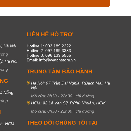
C
LIÊN HỆ HỖ TRỢ
i, Hà Nội
Hotline 1: 093 189 2222
Hotline 2: 097 189 3333
ường
Hotline 3: 096 139 5555
Email: info@watchstore.vn
y, Hà Nội
ường
TRUNG TÂM BẢO HÀNH
UNG
Hà Nội: 97 Trần Đại Nghĩa, P.Bạch Mai, Hà
Nội
Đà Nẵng
Mở cửa:
8h30
-
22h30
|
chỉ đường
ường
HCM: 92 Lê Văn Sỹ, P.Phú Nhuận, HCM
Mở cửa:
8h30
-
22h00
|
chỉ đường
M
THEO DÕI CHÚNG TÔI TẠI
nh, HCM