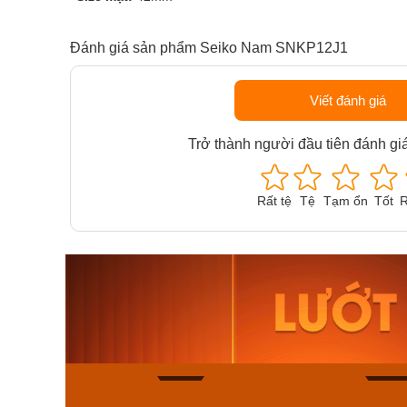
Đánh giá sản phẩm Seiko Nam SNKP12J1
Viết đánh giá
Trở thành người đầu tiên đánh gi
Rất tệ
Tệ
Tạm ổn
Tốt
R
Orient Nam RA-
Casio N
AA0B05R19B
115D-1A
9.480.000₫
2.823.000
8.058.000₫
2.399.5
Mua ngay
Mua ng
140