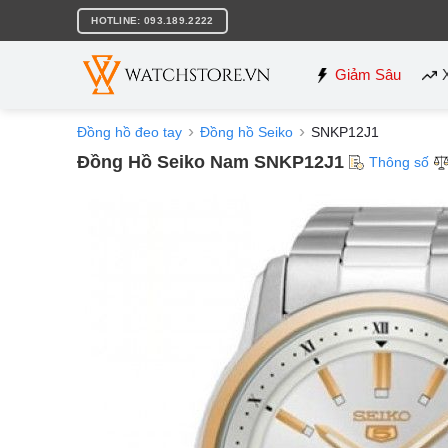
Bỏ
HOTLINE: 093.189.2222
qua
nội
dung
Giảm Sâu
Đồng hồ đeo tay
Đồng hồ Seiko
SNKP12J1
Đồng Hồ Seiko Nam SNKP12J1
Thông số