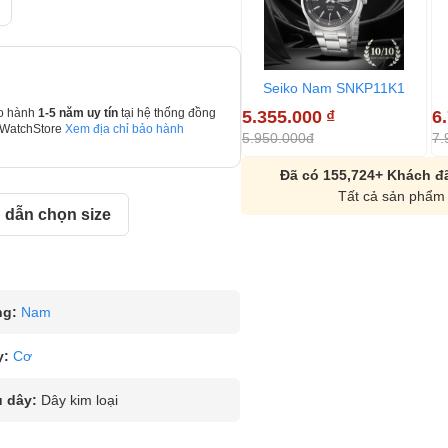
Seiko Nam SNKP11K1
5.355.000
₫
6
o hành
1-5 năm uy tín
tại hệ thống đồng
 WatchStore
Xem địa chỉ bảo hành
5.950.000đ
7.
Đã có 155,724+ Khách đã
Tất cả sản phẩm 
dẫn chọn size
ng:
Nam
y:
Cơ
u dây:
Dây kim loại