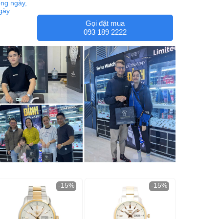
ng ngày,
ngày
Gọi đặt mua
093 189 2222
-15%
-15%