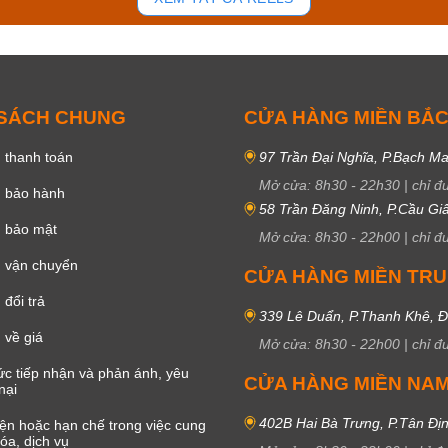
 SÁCH CHUNG
CỬA HÀNG MIỀN BẮ
 thanh toán
97 Trần Đại Nghĩa, P.Bạch Ma
Mở cửa:
8h30
-
22h30
|
chỉ đ
h bảo hành
58 Trần Đăng Ninh, P.Cầu Giấ
h bảo mật
Mở cửa:
8h30
-
22h00
|
chỉ đ
 vận chuyển
CỬA HÀNG MIỀN TR
đổi trả
339 Lê Duẩn, P.Thanh Khê, 
 về giá
Mở cửa:
8h30
-
22h00
|
chỉ đ
c tiếp nhận và phản ánh, yêu
CỬA HÀNG MIỀN NA
nại
402B Hai Bà Trưng, P.Tân Đị
iện hoặc hạn chế trong việc cung
óa, dịch vụ