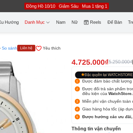
Đồng Hồ 10/10
Giảm Sâu
Mua 1 tặng 1
Xu Hướng
Danh Mục
Nam
Nữ
Reels
Để Bàn
Tr
So sánh
Yêu thích
Liên hệ
4.725.000₫
5.250.000₫
Đặc quyền tại WATCHSTORE
Được đảm bảo chất lượng
Được đổi trả sản phẩm tro
điều kiện của
WatchStore
Miễn phí vận chuyển toàn q
Giao hàng hỏa tốc (áp dụng
Được hưởng các ưu đãi,
Thông tin vận chuyển