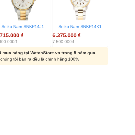
Seiko Nam SNKP14J1
Seiko Nam SNKP14K1
Seiko N
.715.000
₫
6.375.000
₫
5.310.000
900.000đ
7.500.000đ
5.900.000đ
 mua hàng tại WatchStore.vn trong 5 năm qua.
chúng tôi bán ra đều là chính hãng 100%