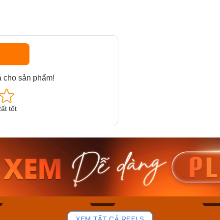
á cho sản phẩm!
ất tốt
am MTS-
Casio Nam MTS-
Casio U
VDF
RS100L-1AVDF
230EL-
₫
4.276.000₫
2.117.0
50₫
3.634.600₫
1.799.
ay
Mua ngay
Mua 
83
40
XEM TẤT CẢ REELS