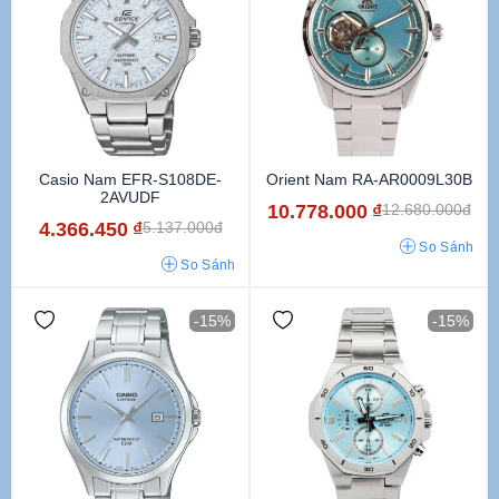
Casio Nam EFR-S108DE-
Orient Nam RA-AR0009L30B
2AVUDF
10.778.000
₫
12.680.000đ
4.366.450
₫
5.137.000đ
So Sánh
So Sánh
-15%
-15%