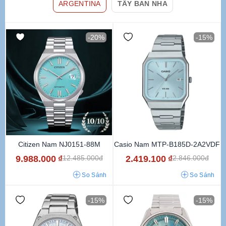
ARGENTINA
TÂY BAN NHA
-20%
-15%
Citizen Nam NJ0151-88M
Casio Nam MTP-B185D-2A2VDF
9.988.000
₫
2.419.100
₫
12.485.000đ
2.846.000đ
So Sánh
So Sánh
-15%
-15%