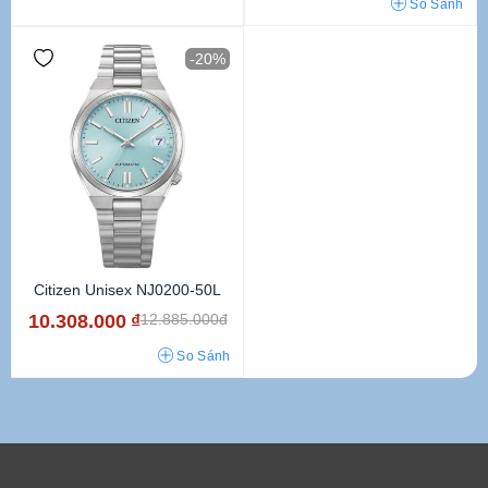
So Sánh
-20%
Citizen Unisex NJ0200-50L
10.308.000
₫
12.885.000đ
So Sánh