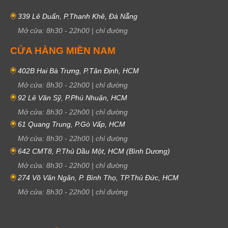
339 Lê Duẩn, P.Thanh Khê, Đà Nẵng
Mở cửa:
8h30
-
22h00
|
chỉ đường
CỬA HÀNG MIỀN NAM
402B Hai Bà Trưng, P.Tân Định, HCM
Mở cửa:
8h30
-
22h00
|
chỉ đường
92 Lê Văn Sỹ, P.Phú Nhuận, HCM
Mở cửa:
8h30
-
22h00
|
chỉ đường
61 Quang Trung, P.Gò Vấp, HCM
Mở cửa:
8h30
-
22h00
|
chỉ đường
642 CMT8, P.Thủ Dầu Một, HCM (Bình Dương)
Mở cửa:
8h30
-
22h00
|
chỉ đường
274 Võ Văn Ngân, P. Bình Thọ, TP.Thủ Đức, HCM
Mở cửa:
8h30
-
22h00
|
chỉ đường