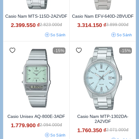
Casio Nam MTS-115D-2A2VDF
Casio Nam EFV-640D-2BVUDF
2.399.550
₫
3.314.150
₫
2.823.000đ
3.899.000đ
So Sánh
So Sánh
-15%
-15%
Casio Unisex AQ-800E-3ADF
Casio Nam MTP-1302DA-
2A2VDF
1.779.900
₫
2.094.000đ
1.760.350
₫
2.071.000đ
So Sánh