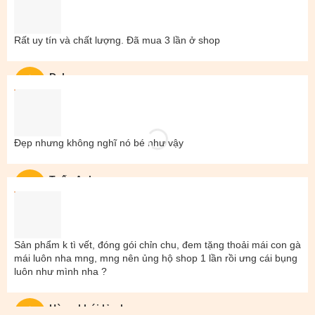
Rất uy tín và chất lượng. Đã mua 3 lần ở shop
Đal
Đẹp nhưng không nghĩ nó bé như vậy
Tuấn Anh
Sản phẩm k tì vết, đóng gói chỉn chu, đem tặng thoải mái con gà
mái luôn nha mng, mng nên ủng hộ shop 1 lần rồi ưng cái bụng
luôn như mình nha ?
Hùng khói lửa hp