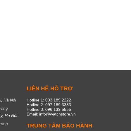
C
LIÊN HỆ HỖ TRỢ
i, Hà Nội
Hotline 1: 093 189 2222
Hotline 2: 097 189 3333
ường
Hotline 3: 096 139 5555
Email: info@watchstore.vn
y, Hà Nội
ường
TRUNG TÂM BẢO HÀNH