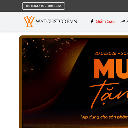
Bỏ
HOTLINE: 093.189.2222
qua
nội
dung
Giảm Sâu