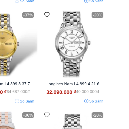
So Sánh
So Sánh
-37%
-20%
m L4.899.3.37.7
Longines Nam L4.899.4.21.6
00
₫
32.090.000
₫
64.687.000đ
40.000.000đ
So Sánh
So Sánh
-36%
-20%