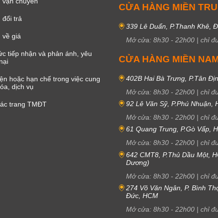
 vận chuyển
CỬA HÀNG MIỀN TR
đổi trả
339 Lê Duẩn, P.Thanh Khê, 
 về giá
Mở cửa:
8h30
-
22h00
|
chỉ đ
c tiếp nhận và phản ánh, yêu
CỬA HÀNG MIỀN NA
nại
402B Hai Bà Trưng, P.Tân Đị
iện hoặc hạn chế trong việc cung
óa, dịch vụ
Mở cửa:
8h30
-
22h00
|
chỉ đ
92 Lê Văn Sỹ, P.Phú Nhuận,
các trang TMĐT
Mở cửa:
8h30
-
22h00
|
chỉ đ
61 Quang Trung, P.Gò Vấp,
Mở cửa:
8h30
-
22h00
|
chỉ đ
642 CMT8, P.Thủ Dầu Một, H
Dương)
Mở cửa:
8h30
-
22h00
|
chỉ đ
274 Võ Văn Ngân, P. Bình Th
Đức, HCM
Mở cửa:
8h30
-
22h00
|
chỉ đ