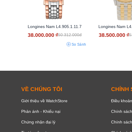
Longines Nam L4.905.1.11.7
Longines Nam L4.
38.000.000
₫
38.500.000
₫
50.312.000đ
5
So Sánh
VỀ CHÚNG TÔI
CHÍNH
Giới thiệu về WatchStore
Điều khoản
Phản ánh - Khiếu nại
Chính sác
Chứng nhận đại lý
Chính sác