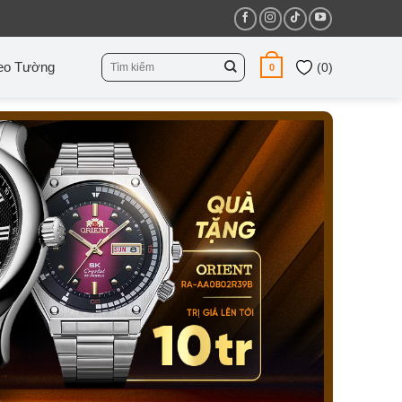
Tìm
eo Tường
(
0
)
0
kiếm: