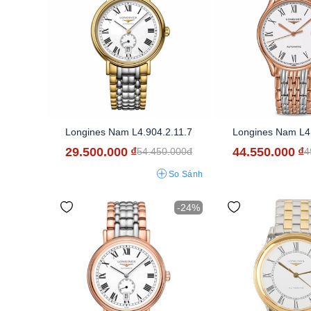
Longines Nam L4.904.2.11.7
Longines Nam L4.
29.500.000
₫
44.550.000
₫
54.450.000đ
4
So Sánh
-24%