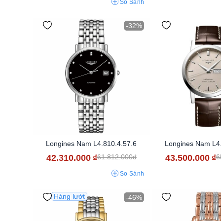
So Sánh
-32%
Longines Nam L4.810.4.57.6
Longines Nam L4.
42.310.000
₫
43.500.000
₫
61.812.000đ
6
So Sánh
Hàng lướt
-46%