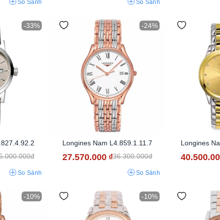
So Sánh
So Sánh
-33%
-24%
827.4.92.2
Longines Nam L4.859.1.11.7
Longines Na
27.570.000
₫
40.500.0
5.000.000đ
36.300.000đ
So Sánh
So Sánh
-10%
-10%