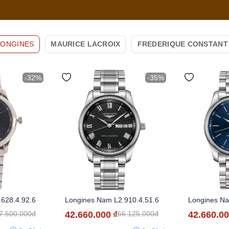
LONGINES
MAURICE LACROIX
FREDERIQUE CONSTANT
-32%
-35%
628.4.92.6
Longines Nam L2.910.4.51.6
Longines Na
42.660.000
₫
42.660.0
7.500.000đ
66.125.000đ