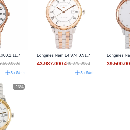
960.1.11.7
Longines Nam L4.974.3.91.7
Longines Na
43.987.000
₫
39.500.0
9.500.000đ
48.875.000đ
So Sánh
So Sánh
-26%