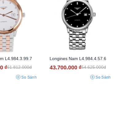
m L4.984.3.99.7
Longines Nam L4.984.4.57.6
00
₫
43.700.000
₫
61.812.000đ
54.625.000đ
So Sánh
So Sánh