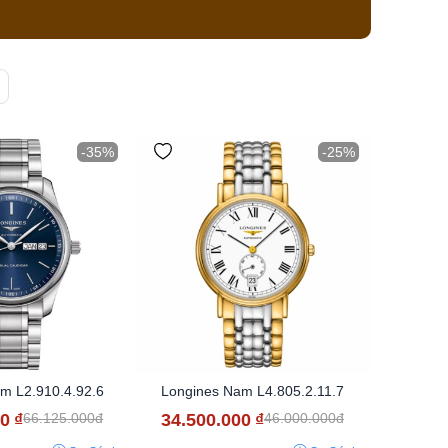
-35%
-25%
m L2.910.4.92.6
Longines Nam L4.805.2.11.7
00
₫
34.500.000
₫
66.125.000đ
46.000.000đ