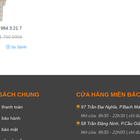
984.3.21.7
1.750.000đ
So Sánh
 SÁCH CHUNG
CỬA HÀNG MIỀN BẮ
 thanh toán
97 Trần Đại Nghĩa, P.Bạch Ma
Mở cửa:
8h30
-
22h30
|
chỉ đ
h bảo hành
58 Trần Đăng Ninh, P.Cầu Giấ
h bảo mật
Mở cửa:
8h30
-
22h00
|
chỉ đ