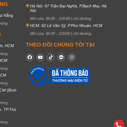
UNG
Hà Nội: 97 Trần Đại Nghĩa, P.Bạch Mai, Hà
Nội
Đà Nẵng
Mở cửa:
8h30
-
22h30
|
chỉ đường
ường
HCM: 92 Lê Văn Sỹ, P.Phú Nhuận, HCM
Mở cửa:
8h30
-
22h00
|
chỉ đường
M
THEO DÕI CHÚNG TÔI TẠI
nh, HCM
ường
 HCM
ường
 HCM
ường
CM (Bình
ường
ọ, TP.Thủ
ường