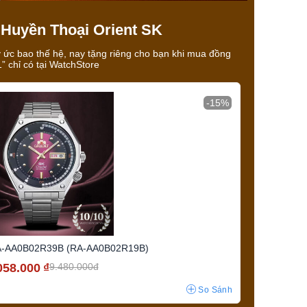
Huyền Thoại Orient SK
ý ức bao thế hệ, nay tặng riêng cho bạn khi mua đồng
” chỉ có tại WatchStore
-15%
A-AA0B02R39B (RA-AA0B02R19B)
058.000
₫
9.480.000đ
So Sánh