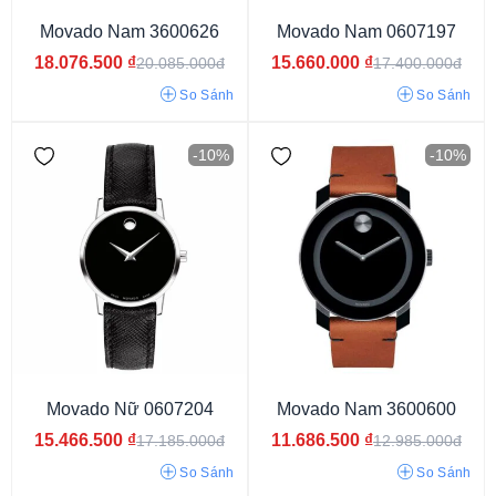
Thụy Sỹ
Thụy Điển
Movado Nam 3600626
Movado Nam 0607197
18.076.500
₫
15.660.000
₫
20.085.000đ
17.400.000đ
So Sánh
So Sánh
-10%
-10%
Nam
Nữ
Unisex
Movado Nữ 0607204
Movado Nam 3600600
15.466.500
₫
11.686.500
₫
17.185.000đ
12.985.000đ
So Sánh
So Sánh