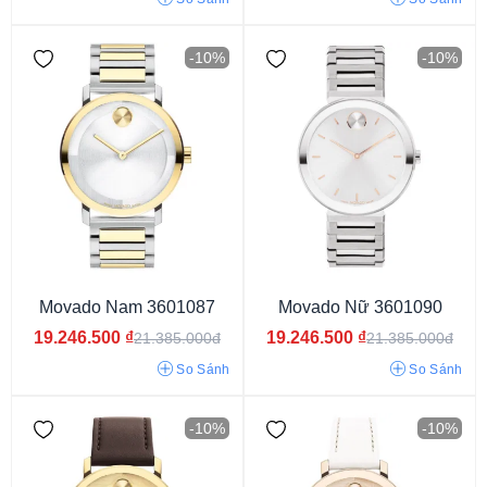
Kính Khoáng
Kính Sapphire
-10%
-10%
Dây Thép Mạ Vàng PVD
Dây Thép Không Gỉ
Silicon
Dây Da
Movado Nam 3601087
Movado Nữ 3601090
Dây kim loại
Dây cao su
19.246.500
₫
19.246.500
₫
21.385.000đ
21.385.000đ
So Sánh
So Sánh
-10%
-10%