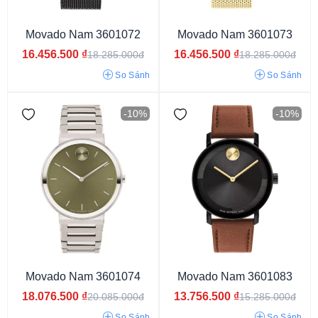
Movado Nam 3601072
Movado Nam 3601073
16.456.500
₫
16.456.500
₫
18.285.000đ
18.285.000đ
So Sánh
So Sánh
-10%
-10%
Năng lượng ánh sáng
Pin/Quartz
Cơ
Movado Nam 3601074
Movado Nam 3601083
18.076.500
₫
13.756.500
₫
20.085.000đ
15.285.000đ
So Sánh
So Sánh