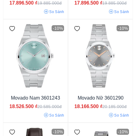
17.896.500
₫
17.896.500
₫
19.885.000đ
19.885.000đ
So Sánh
So Sánh
-10%
-10%
Vỏ màu xanh
Vỏ màu xám
Vỏ phối màu
Vỏ màu vàng
Vỏ vàng hồng
Vỏ màu bạc
Vỏ màu trắng
Vỏ màu đen
Movado Nam 3601243
Movado Nữ 3601290
18.526.500
₫
18.166.500
₫
20.585.000đ
20.185.000đ
So Sánh
So Sánh
Mặt tròn
Mặt chữ nhật
Mặt vuông
-10%
-10%