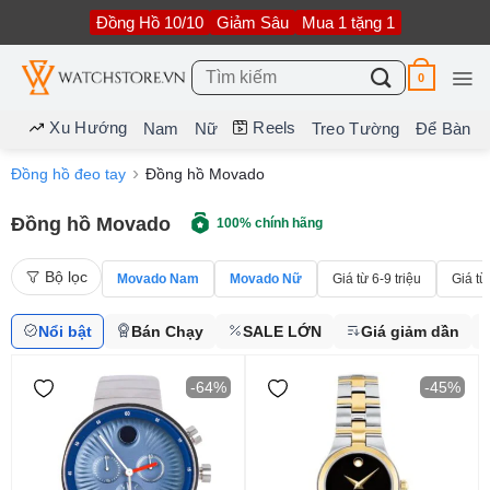
Bỏ
Đồng Hồ 10/10
Giảm Sâu
Mua 1 tặng 1
qua
nội
dung
Tìm
0
kiếm:
Xu Hướng
Reels
Nam
Nữ
Treo Tường
Để Bàn
Đồng hồ đeo tay
Đồng hồ Movado
Đồng hồ Movado
100% chính hãng
Bộ lọc
Movado Nam
Movado Nữ
Giá từ 6-9 triệu
Giá từ
Nổi bật
Bán Chạy
SALE LỚN
Giá giảm dần
-64%
-45%