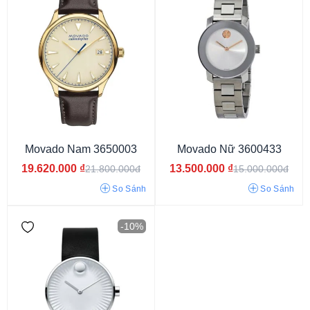
Movado Nam 3650003
Movado Nữ 3600433
19.620.000
₫
13.500.000
₫
21.800.000đ
15.000.000đ
Đồng hồ dáng Tank
So Sánh
So Sánh
-10%