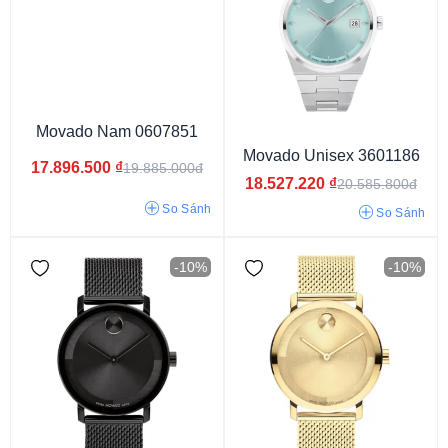
3atm
5atm
10atm
20atm
30atm
Movado Nam 0607851
Movado Unisex 3601186
17.896.500
₫
19.885.000đ
18.527.220
₫
20.585.800đ
So Sánh
So Sánh
-10%
-10%
Kim (Analog)