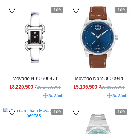
-10%
-10%
Movado Nữ 0606471
Movado Nam 3600944
18.220.500
₫
15.196.500
₫
20.245.000đ
16.885.000đ
So Sánh
So Sánh
-10%
-10%