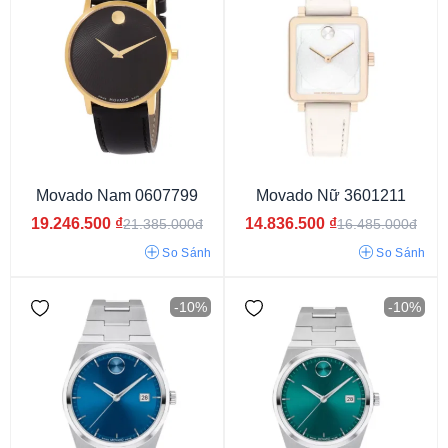
Movado Nam 0607799
Movado Nữ 3601211
19.246.500
₫
14.836.500
₫
21.385.000đ
16.485.000đ
So Sánh
So Sánh
-10%
-10%