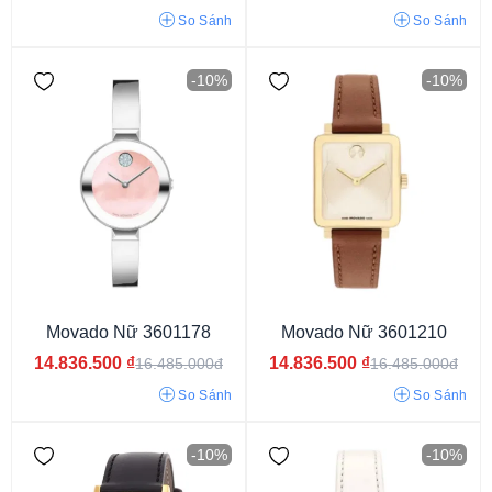
So Sánh
So Sánh
40 tiếng
42 tiếng
38 tiếng
-10%
-10%
Movado Nữ 3601178
Movado Nữ 3601210
Dây màu xanh
Dây màu vàng
Dây màu hồng
14.836.500
₫
14.836.500
₫
16.485.000đ
16.485.000đ
Dây màu trắng
Dây phối màu
Dây màu bạc
So Sánh
So Sánh
Dây màu đen
Dây nâu đậm
Dây nâu sáng
Dây xanh than
-10%
-10%