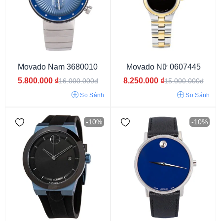
Movado Nam 3680010
Movado Nữ 0607445
5.800.000
₫
8.250.000
₫
16.000.000đ
15.000.000đ
Từ 3 - 6 triệu
Từ 6 - 9 triệu
Từ 9 - 15 triệu
Từ 15 - 30 triệu
So Sánh
So Sánh
Từ 30 - 50 triệu
Từ 50 - 80 triệu
Từ 80 - 120 Triệu
-10%
-10%