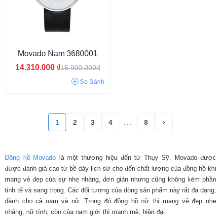
Đính đá
Movado Nam 3680001
14.310.000
₫
15.900.000đ
So Sánh
1
2
3
4
8
›
...
Đồng hồ Movado
là một thương hiệu đến từ Thụy Sỹ. Movado được
Tối giản
Hiện đại
Công sở
Thể thao
Sang trọng
Cá tính
được đánh giá cao từ bề dày lịch sử cho đến chất lượng của đồng hồ khi
Cổ điển
Thời trang
mang vẻ đẹp của sự nhẹ nhàng, đơn giản nhưng cũng không kém phần
tinh tế và sang trọng. Các đối tượng của dòng sản phẩm này rất đa dạng,
dành cho cả nam và nữ. Trong đó đồng hồ nữ thì mang vẻ đẹp nhẹ
nhàng, nữ tính; còn của nam giới thì mạnh mẽ, hiện đại.