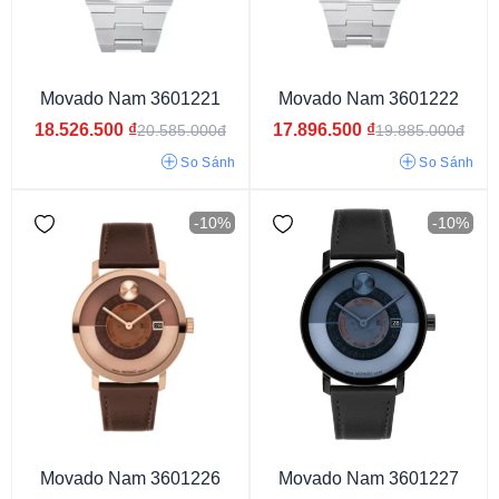
Dưới 29 mm
29 - 33 mm
33 - 37 mm
37 - 40 mm
40 - 42 mm
42 - 45 mm
Movado Nam 3601221
Movado Nam 3601222
18.526.500
₫
17.896.500
₫
20.585.000đ
19.885.000đ
So Sánh
So Sánh
-10%
-10%
Movado Nam 3601226
Movado Nam 3601227