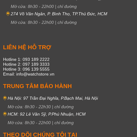
khiến cho người sử dụng không phải lo lắng khi gặp mưa và rửa tay bình
Mở cửa:
8h30
-
22h00
|
chỉ đường
thường.
274 Võ Văn Ngân, P. Bình Thọ, TP.Thủ Đức, HCM
Giá đồng hồ Movado chính hãng bao
Mở cửa:
8h30
-
22h00
|
chỉ đường
nhiêu?
Giá đồng hồ Movado
chính hãng tại WatchStore từ
5.460.000₫ –
LIÊN HỆ HỖ TRỢ
34.440.000₫
. Cụ thể:
Hotline 1: 093 189 2222
Giá đồng hồ
Movado nữ
từ 5.460.000₫ – 23.100.000₫
Hotline 2: 097 189 3333
Giá đồng hồ
Movado nam
từ 6.720.000₫ – 34.440.000₫
Hotline 3: 096 139 5555
Email: info@watchstore.vn
Giá đồng hồ
Movado cơ
automatic từ 12.800.000₫ – 34.440.000₫
TRUNG TÂM BẢO HÀNH
Giá đồng hồ
Movado Swiss quartz
pin từ 5.460.000₫ – 27.720.000₫
Đồng hồ Movado giá rẻ
nhất là 5.460.000đ
Hà Nội: 97 Trần Đại Nghĩa, P.Bạch Mai, Hà Nội
Đồng hồ Movado
cũng có nhiều phân khúc giá khác nhau. Từ giá rẻ cho
Mở cửa:
8h30
-
22h30
|
chỉ đường
đến cao cấp, hạng sang. Chỉ trong khoảng từ 5.000.000 – 22.000.000
HCM: 92 Lê Văn Sỹ, P.Phú Nhuận, HCM
VNĐ là bạn đã sở hữu nhiều chiếc đồng hồ Movado đẹp và đẳng cấp.
Mở cửa:
8h30
-
22h00
|
chỉ đường
Ngoài ra, thương hiệu này cũng có dòng đồng hồ cao cấp lên đến vài
THEO DÕI CHÚNG TÔI TẠI
chục hay cả trăm triệu đồng giúp cho tín đồ mê đồng hồ có thể sở hữu.