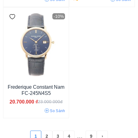
-10%
Đồng hồ Vintage
Đồng hồ dáng Tank
Frederique Constant Nam
FC-245N4S5
20.700.000
₫
23.000.000đ
So Sánh
1
2
3
4
9
›
...