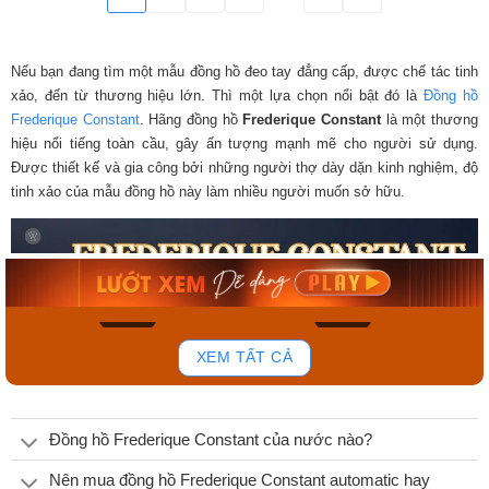
Đính đá
Số La Mã
Khảm trai
Nếu bạn đang tìm một mẫu đồng hồ đeo tay đẳng cấp, được chế tác tinh
xảo, đến từ thương hiệu lớn. Thì một lựa chọn nổi bật đó là
Đồng hồ
Frederique Constant
. Hãng đồng hồ
Frederique Constant
là một thương
hiệu nổi tiếng toàn cầu, gây ấn tượng mạnh mẽ cho người sử dụng.
Được thiết kế và gia công bởi những người thợ dày dặn kinh nghiệm, độ
tinh xảo của mẫu đồng hồ này làm nhiều người muốn sở hữu.
Frederique Constant
Frederique Constant
Nam FC-310MC5B6
Nam FC-311S4C4
62.910.000₫
66.850.000₫
56.619.000₫
60.165.000₫
Mua ngay
Mua ngay
635
652
XEM TẤT CẢ
Hiện đại
Công sở
Sang trọng
Cá tính
Cổ điển
Thời trang
Đồng hồ Frederique Constant của nước nào?
Nên mua đồng hồ Frederique Constant automatic hay