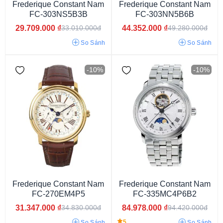
Frederique Constant Nam
Frederique Constant Nam
FC-303NS5B3B
FC-303NN5B6B
Vỏ màu vàng
Vỏ vàng hồng
Vỏ màu bạc
29.709.000
₫
44.352.000
₫
33.010.000đ
49.280.000đ
Vỏ màu trắng
Vỏ màu đen
So Sánh
So Sánh
-10%
-10%
Oval
Mặt tròn
Mặt chữ nhật
Mặt vuông
Frederique Constant Nam
Frederique Constant Nam
FC-270EM4P5
FC-335MC4P6B2
31.347.000
₫
84.978.000
₫
34.830.000đ
94.420.000đ
5
So Sánh
So Sánh