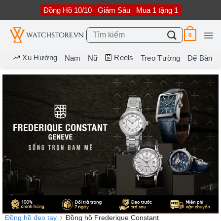
Bỏ
Đồng Hồ 10/10
Giảm Sâu
Mua 1 tặng 1
qua
nội
dung
Tìm
0
kiếm:
Xu Hướng
Reels
Nam
Nữ
Treo Tường
Để Bàn
Đồng hồ đeo tay
Đồng hồ Frederique Constant