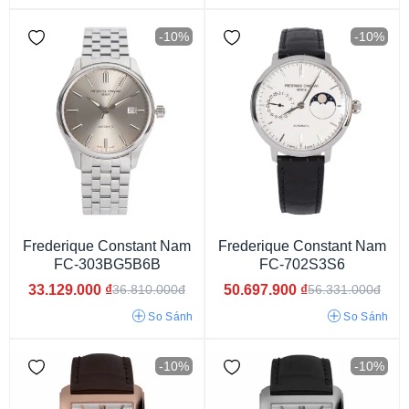
-10%
-10%
Dây màu xanh
Dây màu đỏ
Dây màu vàng
Dây phối màu
Dây màu bạc
Dây màu đen
Dây nâu đậm
Dây xanh than
Frederique Constant Nam
Frederique Constant Nam
FC-303BG5B6B
FC-702S3S6
33.129.000
₫
50.697.900
₫
36.810.000đ
56.331.000đ
So Sánh
So Sánh
-10%
-10%