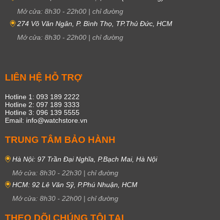
Năm 2010: Doanh số bán ra được công bố của hãng đạt con số ấn
Mở cửa:
8h30
-
22h00
|
chỉ đường
tượng tăng trưởng
45%.
274 Võ Văn Ngân, P. Bình Thọ, TP.Thủ Đức, HCM
Năm 2011: Hãng sở hữu 2700 điểm bán, được đặt tại hơn 100 quốc
Mở cửa:
8h30
-
22h00
|
chỉ đường
gia trên toàn thế giới. Sản lượng đồng hồ bán ra đạt
120.000
mẫu, với
mức tăng trưởng duy trì ổn định từ
25 – 40%/năm
, tăng gấp 2 lần sau
3 năm.
LIÊN HỆ HỖ TRỢ
Năm 2016: Thương hiệu
đồng hồ Frederique Constant
chính thức
sáp nhập vào tập đoàn Citizen Watch Co. Ltd – thương hiệu đồng hồ
Hotline 1: 093 189 2222
lớn thứ 2 tại Nhật Bản. Bước ngoặt này đã đánh dấu bước phát triển
Hotline 2: 097 189 3333
mới trong nghệ thuật chế tác đồng hồ, kết hợp giữa những tinh hoa
Hotline 3: 096 139 5555
chế tác đồng hồ Thụy Sĩ và quy trình sản xuất 100% in-house Nhật
Email: info@watchstore.vn
Bản, mang tới những sản phẩm chất lượng và đẳng cấp hơn.
TRUNG TÂM BẢO HÀNH
Hà Nội: 97 Trần Đại Nghĩa, P.Bạch Mai, Hà Nội
Mở cửa:
8h30
-
22h30
|
chỉ đường
HCM: 92 Lê Văn Sỹ, P.Phú Nhuận, HCM
Mở cửa:
8h30
-
22h00
|
chỉ đường
THEO DÕI CHÚNG TÔI TẠI