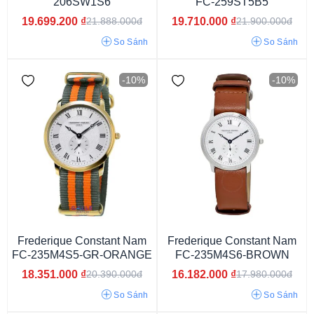
206SW1S6
FC-259ST5B5
19.699.200
₫
19.710.000
₫
21.888.000đ
21.900.000đ
So Sánh
So Sánh
-10%
-10%
Pin/Quartz
Cơ
Frederique Constant Nam
Frederique Constant Nam
FC-235M4S5-GR-ORANGE
FC-235M4S6-BROWN
18.351.000
₫
16.182.000
₫
20.390.000đ
17.980.000đ
So Sánh
So Sánh