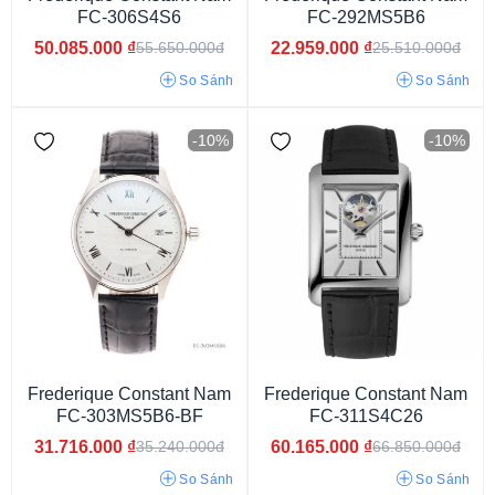
Mặt xanh đen
Mặt khảm đá
FC-306S4S6
FC-292MS5B6
50.085.000
₫
22.959.000
₫
55.650.000đ
25.510.000đ
So Sánh
So Sánh
-10%
-10%
40 tiếng
70 tiếng
50 tiếng
64 tiếng
72 tiếng
60 tiếng
42 tiếng
48 tiếng
38 tiếng
Frederique Constant Nam
Frederique Constant Nam
FC-303MS5B6-BF
FC-311S4C26
31.716.000
₫
60.165.000
₫
35.240.000đ
66.850.000đ
So Sánh
So Sánh