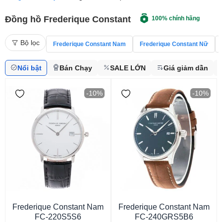
Đồng hồ Frederique Constant
100% chính hãng
Bộ lọc
Frederique Constant Nam
Frederique Constant Nữ
Nổi bật
Bán Chạy
SALE LỚN
Giá giảm dần
-10%
-10%
Frederique Constant Nam
Frederique Constant Nam
FC-220S5S6
FC-240GRS5B6