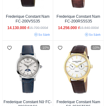
Frederique Constant Nam
Frederique Constant Nam
FC-200V5S35
FC-200RS5S35
14.130.000
₫
14.256.000
₫
15.700.000đ
15.840.000đ
3atm
5atm
6atm
10atm
So Sánh
So Sánh
-10%
-10%
Frederique Constant Nữ FC-
Frederique Constant Nam
Kim (Analog)
Kim - điện tử