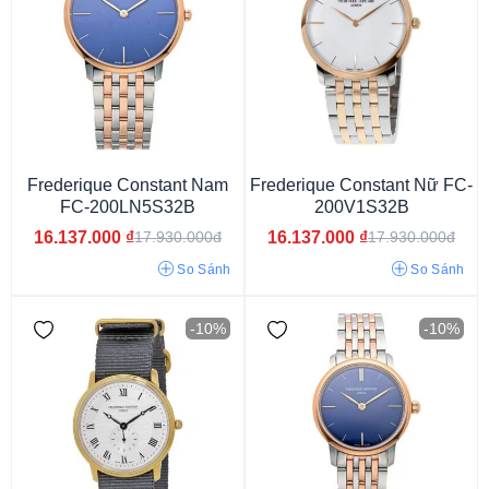
Frederique Constant Nam
Frederique Constant Nữ FC-
FC-200LN5S32B
200V1S32B
16.137.000
₫
16.137.000
₫
17.930.000đ
17.930.000đ
So Sánh
So Sánh
9mm
12mm
14mm
10mm
10.5mm
11mm
11.5mm
-10%
-10%
12.5mm
13.5mm
14.5mm
7.5mm
8mm
7mm
6.5mm
6mm
5.5mm
5mm
8.9mm
8.4mm
11.2mm
11.1mm
10.20mm
7.80mm
10.7mm
12.1mm
11.7mm
10.6mm
6.8mm
7.2mm
7.3mm
12.6mm
10.8mm
9.8mm
8.7mm
11.6mm
12.8mm
9.7mm
10.3mm
8.3mm
14.3mm
11.3mm
7.7mm
13.4mm
14.2mm
7.6mm
8.6mm