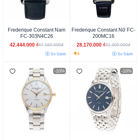
Frederique Constant Nam
Frederique Constant Nữ FC-
FC-303N4C26
200MC16
42.444.000
₫
28.170.000
₫
47.160.000đ
31.300.000đ
4
So Sánh
So Sánh
-10%
-10%