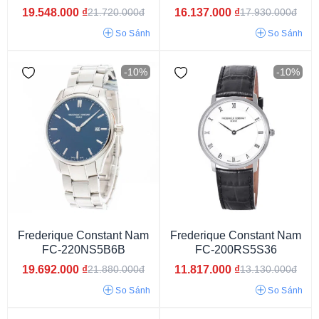
19.548.000
₫
16.137.000
₫
21.720.000đ
17.930.000đ
Từ 9 - 15 triệu
Từ 15 - 30 triệu
Từ 30 - 50 triệu
So Sánh
So Sánh
Từ 50 - 80 triệu
Từ 80 - 120 Triệu
Từ 120 - 150 Triệu
150 Triệu
-10%
-10%
Frederique Constant Nam
Frederique Constant Nam
FC-220NS5B6B
FC-200RS5S36
Thụy Sỹ
19.692.000
₫
11.817.000
₫
21.880.000đ
13.130.000đ
So Sánh
So Sánh