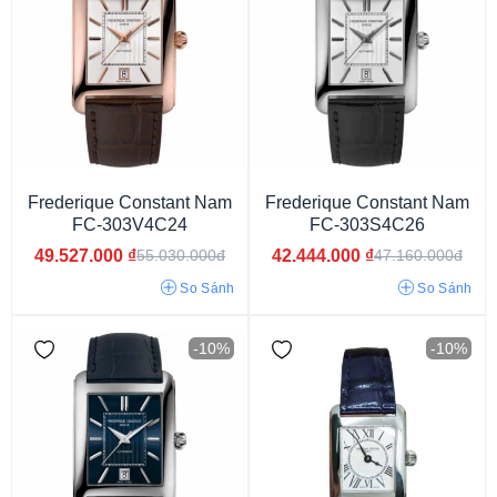
Frederique Constant Nam
Frederique Constant Nam
FC-303V4C24
FC-303S4C26
49.527.000
₫
42.444.000
₫
55.030.000đ
47.160.000đ
So Sánh
So Sánh
-10%
-10%
Dưới 29 mm
29 - 33 mm
33 - 37 mm
37 - 40 mm
40 - 42 mm
42 - 45 mm