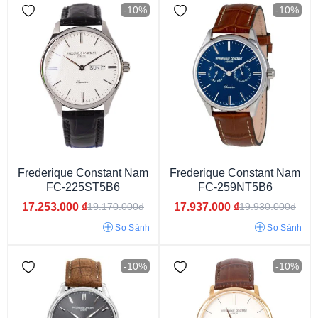
-10%
-10%
Nam
Nữ
Unisex
Frederique Constant Nam
Frederique Constant Nam
FC-225ST5B6
FC-259NT5B6
17.253.000
₫
17.937.000
₫
19.170.000đ
19.930.000đ
So Sánh
So Sánh
-10%
-10%