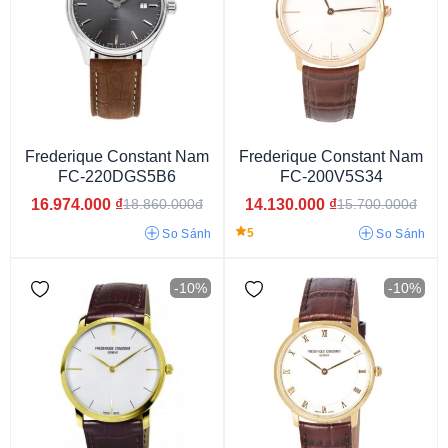
Frederique Constant Nam
Frederique Constant Nam
FC-220DGS5B6
FC-200V5S34
16.974.000
₫
14.130.000
₫
18.860.000đ
15.700.000đ
5
So Sánh
So Sánh
-10%
-10%