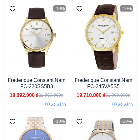
-10%
-10%
Kính Sapphire
Frederique Constant Nam
Frederique Constant Nam
FC-220SS5B3
FC-245VA5S5
19.692.000
₫
19.710.000
₫
21.880.000đ
21.900.000đ
So Sánh
So Sánh
-10%
-10%
Dù/Vải
Dây Thép Mạ Vàng PVD
Dây Thép Không Gỉ
Silicon
Dây Da
Dây kim loại
Dây cao su