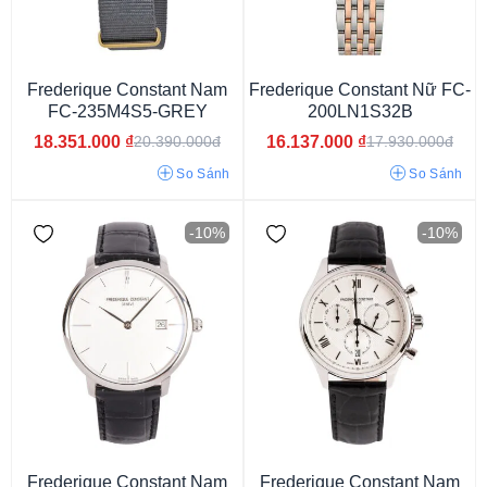
Frederique Constant Nam
Frederique Constant Nữ FC-
FC-235M4S5-GREY
200LN1S32B
18.351.000
₫
16.137.000
₫
20.390.000đ
17.930.000đ
So Sánh
So Sánh
-10%
-10%
Mặt xanh dương
Mặt màu xanh
Mặt màu trắng
Mặt màu đen
Mặt màu đỏ
Mặt màu vàng
Mặt màu nâu
Mặt xanh lục
Mặt màu hồng
Mặt màu tím
Mặt màu xám
Mặt màu cam
Mặt màu be
Mặt màu bạc
Mặt ngọc trai
Frederique Constant Nam
Frederique Constant Nam