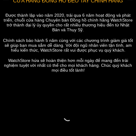
CỬA HÀNG ĐỒNG HỒ ĐEO TAY CHÍNH HÃNG
Được thành lập vào năm 2020, trải qua 6 năm hoạt động và phát
triển, chuỗi cửa hàng Chuyên bán Đồng hồ chính hãng WatchStore
trở thành đại lý ủy quyền cho rất nhiều thương hiệu đến từ Nhật
Bản và Thụy Sỹ.
Chính sách bảo hành 5 năm cùng với các chương trình giảm giá tốt
sẽ giúp bạn mua sắm dễ dàng. Với đội ngũ nhân viên tận tình, am
hiểu kiến thức, WatchStore rất vui được phục vụ quý khách.
WatchStore hứa sẽ hoàn thiện hơn mỗi ngày để mang đến trải
nghiệm tuyệt vời nhất có thể cho mọi khách hàng. Chúc quý khách
mọi điều tốt lành!