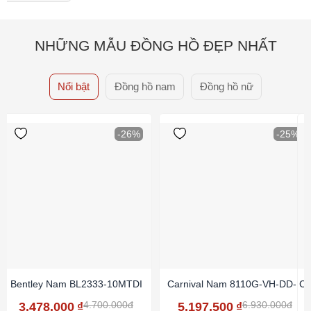
NHỮNG MẪU ĐỒNG HỒ ĐẸP NHẤT
Nổi bật
Đồng hồ nam
Đồng hồ nữ
-26%
-25%
Bentley Nam BL2333-10MTDI
Carnival Nam 8110G-VH-DD-N
Ca
4.700.000đ
6.930.000đ
3.478.000
₫
5.197.500
₫