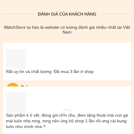
ĐÁNH GIÁ CỦA KHÁCH HÀNG
WatchStore tự hào là website có lượng đánh giá nhiều nhất tại Việt
Nam
Rất uy tín và chất lượng. Đã mua 3 lần ở shop
Đal
Sản phẩm k tì vết, đóng gói chỉn chu, đem tặng thoải mái con gà
mái luôn nha mng, mng nên ủng hộ shop 1 lần rồi ưng cái bụng
luôn như mình nha ?