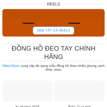
Nữ DW00100717
NJ0151-88W
REELS
6.859.000₫
12.485.000₫
5.830.150₫
7.950.000₫
Mua ngay
Mua ngay
759
802
XEM TẤT CẢ REELS
ĐỒNG HỒ ĐEO TAY CHÍNH
HÃNG
WatchStore
cung cấp đa dạng mẫu đồng hồ theo nhiều phong cách
khác nhau
Xu Hướng 2026
Baby-G cá tính