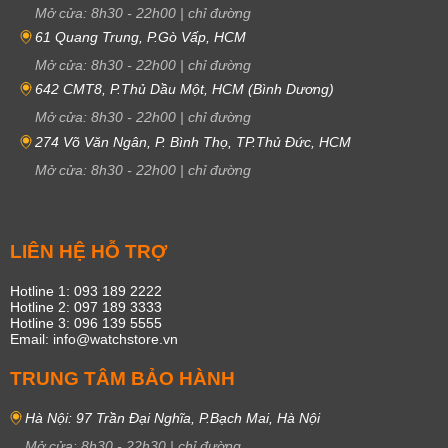
Mở cửa:
8h30
-
22h00
|
chỉ đường
61 Quang Trung, P.Gò Vấp, HCM
Mở cửa:
8h30
-
22h00
|
chỉ đường
642 CMT8, P.Thủ Dầu Một, HCM (Bình Dương)
Mở cửa:
8h30
-
22h00
|
chỉ đường
274 Võ Văn Ngân, P. Bình Thọ, TP.Thủ Đức, HCM
Mở cửa:
8h30
-
22h00
|
chỉ đường
LIÊN HỆ HỖ TRỢ
Hotline 1: 093 189 2222
Hotline 2: 097 189 3333
Hotline 3: 096 139 5555
Email: info@watchstore.vn
TRUNG TÂM BẢO HÀNH
Hà Nội: 97 Trần Đại Nghĩa, P.Bạch Mai, Hà Nội
Mở cửa:
8h30
-
22h30
|
chỉ đường