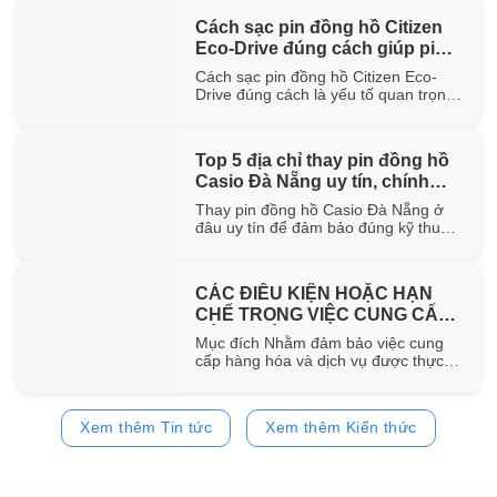
hơn 100 năm trong ngành chế tác.
Cách sạc pin đồng hồ Citizen
Trong bài viết này, WatchStore sẽ
Eco-Drive đúng cách giúp pin
giúp bạn khám phá nguồn gốc ra đời,
đặc điểm [...]
bền lâu
Cách sạc pin đồng hồ Citizen Eco-
Drive đúng cách là yếu tố quan trọng
giúp duy trì khả năng vận hành ổn
định và kéo dài tuổi thọ của pin sạc
bên trong đồng hồ. Trong bài viết này,
Top 5 địa chỉ thay pin đồng hồ
WatchStore sẽ hướng dẫn chi tiết các
Casio Đà Nẵng uy tín, chính
phương pháp sạc bằng ánh sáng mặt
trời, ánh [...]
hãng
Thay pin đồng hồ Casio Đà Nẵng ở
đâu uy tín để đảm bảo đúng kỹ thuật
và sử dụng pin chính hãng? Trong bài
viết này, WatchStore sẽ gợi ý 5 địa chỉ
thay pin Casio đáng tin cậy tại Đà
CÁC ĐIỀU KIỆN HOẶC HẠN
Nẵng, đồng thời chia sẻ quy trình
CHẾ TRONG VIỆC CUNG CẤP
thay pin và bảng giá tham [...]
HÀNG HÓA, DỊCH VỤ
Mục đích Nhằm đảm bảo việc cung
cấp hàng hóa và dịch vụ được thực
hiện đúng quy định của pháp luật,
đồng thời bảo vệ quyền và lợi ích của
khách hàng, website
Xem thêm Tin tức
Xem thêm Kiến thức
https://www.watchstore.vn công bố
các điều kiện và giới hạn áp dụng đối
với việc mua bán trên website Giới
hạn về [...]