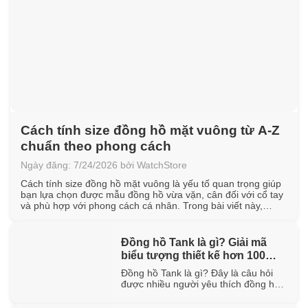
Cách tính size đồng hồ mặt vuông từ A-Z
chuẩn theo phong cách
Ngày đăng: 7/24/2026 bởi WatchStore
Cách tính size đồng hồ mặt vuông là yếu tố quan trọng giúp
bạn lựa chọn được mẫu đồng hồ vừa vặn, cân đối với cổ tay
và phù hợp với phong cách cá nhân. Trong bài viết này,
WatchStore sẽ hướng dẫn cách đo chu vi cổ tay, quy đổi kích
thước mặt vuông [...]
Đồng hồ Tank là gì? Giải mã
biểu tượng thiết kế hơn 100
năm tuổi
Đồng hồ Tank là gì? Đây là câu hỏi
được nhiều người yêu thích đồng hồ
quan tâm khi tìm hiểu về một trong
những thiết kế biểu tượng đã tồn tại