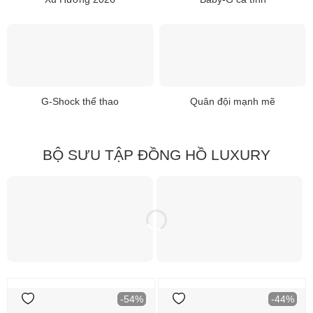
G-Shock thể thao
Quân đội mạnh mẽ
BỘ SƯU TẬP ĐỒNG HỒ LUXURY
-54%
-44%