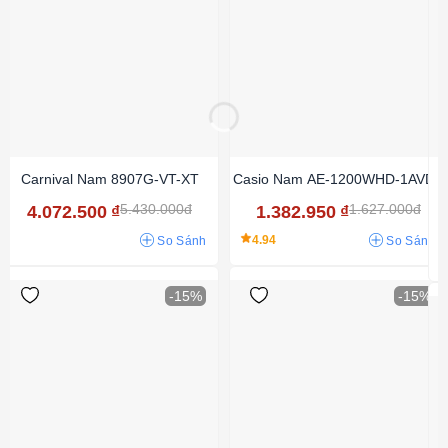
Carnival Nam 8907G-VT-XT
Casio Nam AE-1200WHD-1AVDF
5.430.000đ
1.627.000đ
4.072.500
₫
1.382.950
₫
4.94
So Sánh
So Sánh
-15%
-15%