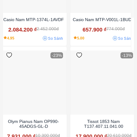
Casio Nam MTP-1374L-1AVDF
Casio Nam MTP-V001L-1BUDF
2.452.000đ
774.000đ
2.084.200
₫
657.900
₫
4.95
5.00
So Sánh
So Sánh
-23%
-13%
Olym Pianus Nam OP990-
Tissot 1853 Nam
45ADGS-GL-D
T137.407.11.041.00
10.300.000đ
20.610.000đ
7.931.000
₫
17.900.000
₫