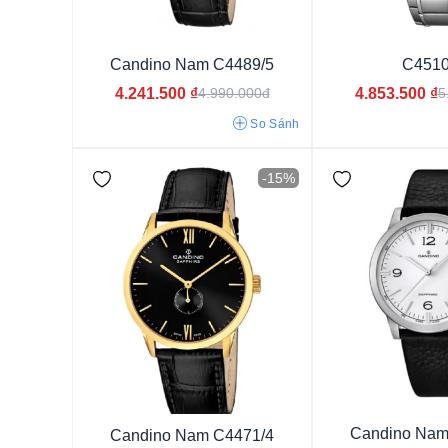
Từ 30 - 50 triệu
Candino Nam C4489/5
C4510
4.241.500
₫
4.853.500
₫
4.990.000đ
5
So Sánh
-15%
Nam
Nữ
Candino Nam
Candino Nam C4471/4