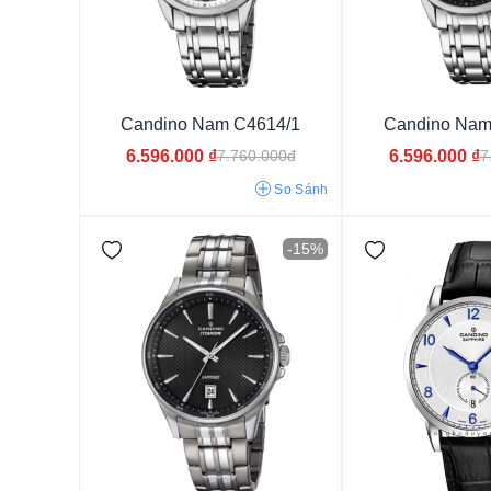
Candino Nam C4614/1
Candino Nam
6.596.000
₫
6.596.000
₫
7.760.000đ
7
So Sánh
-15%