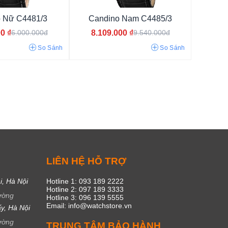
 Nữ C4481/3
Candino Nam C4485/3
00
₫
8.109.000
₫
6.000.000đ
9.540.000đ
So Sánh
So Sánh
C
LIÊN HỆ HỖ TRỢ
trọng
i, Hà Nội
Hotline 1: 093 189 2222
Hotline 2: 097 189 3333
ường
Hotline 3: 096 139 5555
Email: info@watchstore.vn
y, Hà Nội
ường
TRUNG TÂM BẢO HÀNH