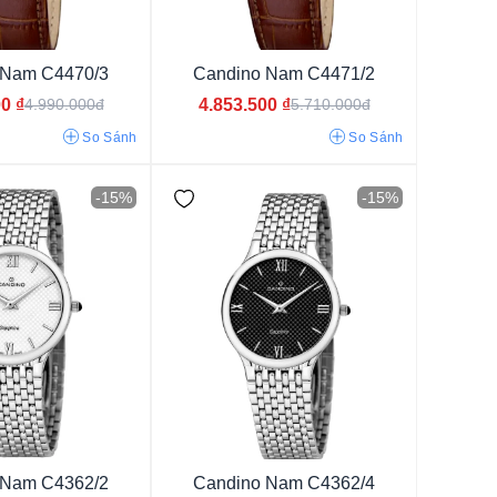
 Nam C4470/3
Candino Nam C4471/2
00
₫
4.853.500
₫
4.990.000đ
5.710.000đ
So Sánh
So Sánh
-15%
-15%
 Nam C4362/2
Candino Nam C4362/4