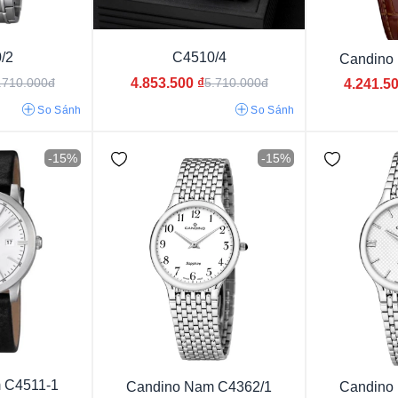
/2
C4510/4
Candino
4.853.500
₫
.710.000đ
5.710.000đ
4.241.5
So Sánh
So Sánh
-15%
-15%
3atm
5atm
10atm
20atm
100atm
 C4511-1
Candino Nam C4362/1
Candino