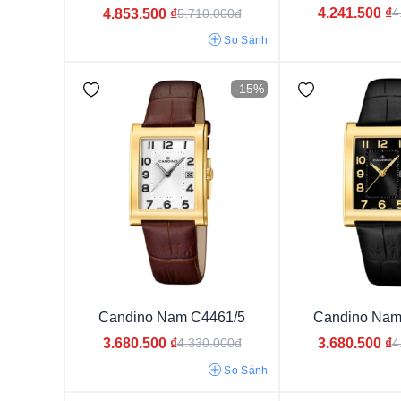
4.241.500
₫
4
4.853.500
₫
5.710.000đ
So Sánh
-15%
Kim (Analog)
Candino Nam C4461/5
Candino Nam
3.680.500
₫
3.680.500
₫
4.330.000đ
4
Kính Khoáng
Kính Sapphire
So Sánh