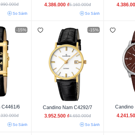
.990.000đ
4.386.000
₫
4.386.0
5.160.000đ
So Sánh
So Sánh
-15%
-15%
Pin/Quartz
Cơ
 C4461/6
Candino
Candino Nam C4292/7
4.241.5
.330.000đ
3.952.500
₫
4.650.000đ
Dây Thép Mạ Vàng PVD
Dây Thép Không Gỉ
Dây 
So Sánh
So Sánh
Dây kim loại
Dây cao su
Da bê