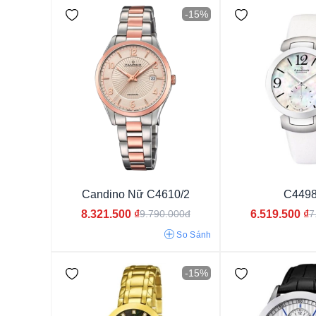
-15%
9mm
12mm
9.5mm
10mm
10.5mm
11mm
7.5mm
8mm
8.5mm
7mm
6mm
5.5mm
5
8.4mm
11.1mm
10.7mm
6.7mm
8.2mm
7.2
Candino Nữ C4610/2
C4498
7.3mm
7.4mm
12.6mm
9.8mm
8.7mm
11.6
8.321.500
₫
6.519.500
₫
9.790.000đ
7
8.3mm
11.4mm
10.4mm
8.8mm
6.2mm
6.3
So Sánh
6.6 mm
17.3mm
7.7mm
8.1mm
-15%