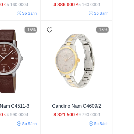
00
₫
4.386.000
₫
5.160.000đ
5.160.000đ
So Sánh
So Sánh
-15%
-15%
 Nam C4511-3
Candino Nam C4609/2
00
₫
8.321.500
₫
4.990.000đ
9.790.000đ
Da
So Sánh
So Sánh