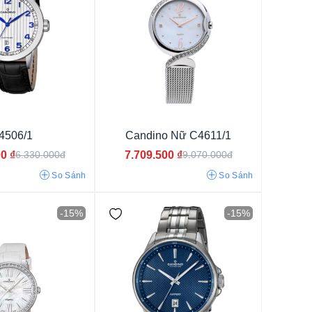
4506/1
Candino Nữ C4611/1
m
00
₫
7.709.500
₫
6.330.000đ
9.070.000đ
trắng
So Sánh
So Sánh
-15%
-15%