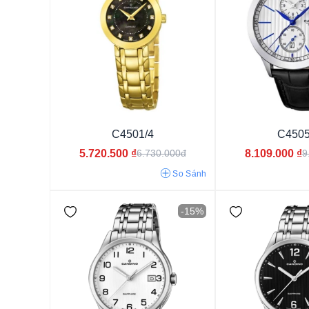
C4501/4
C4505
40 tiếng
5.720.500
₫
8.109.000
₫
6.730.000đ
9
So Sánh
-15%