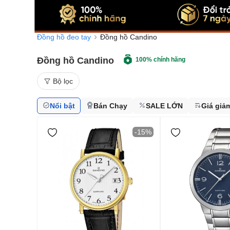
Đồng hồ đeo tay
Đồng hồ Candino
Đồng hồ Candino
100% chính hãng
Bộ lọc
Nổi bật
Bán Chạy
SALE LỚN
Giá giả
-15%
Từ 3 - 6 triệu
Từ 6 - 9 triệu
Từ 9 - 15 triệu
Từ 15 -