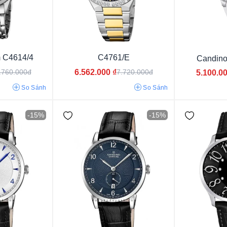
Dưới 29 mm
29 - 33 mm
33 - 37 mm
37 - 40 m
 C4614/4
C4761/E
Candino
40 - 42 mm
42 - 45 mm
6.562.000
₫
.760.000đ
7.720.000đ
5.100.0
So Sánh
So Sánh
-15%
-15%
Vỏ màu xanh
Vỏ phối màu
Vỏ màu vàng
Vỏ vàng hồng
Vỏ màu bạc
Vỏ màu trắn