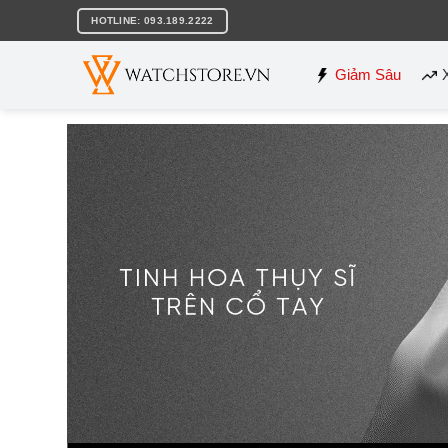
Bỏ
HOTLINE: 093.189.2222
qua
nội
dung
Giảm Sâu