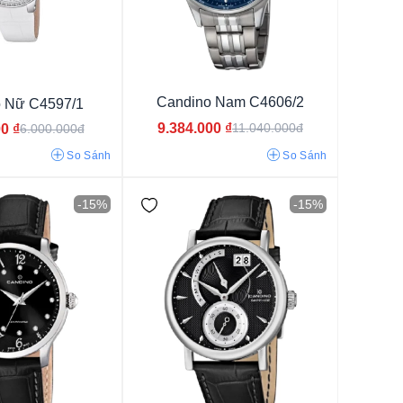
m
Candino Nam C4606/2
 Nữ C4597/1
9.384.000
₫
11.040.000đ
00
₫
6.000.000đ
So Sánh
So Sánh
-15%
-15%
g