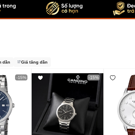
m dần
Giá tăng dần
-15%
-15%
 30 triệu
Thụy Sỹ
Trung Quốc