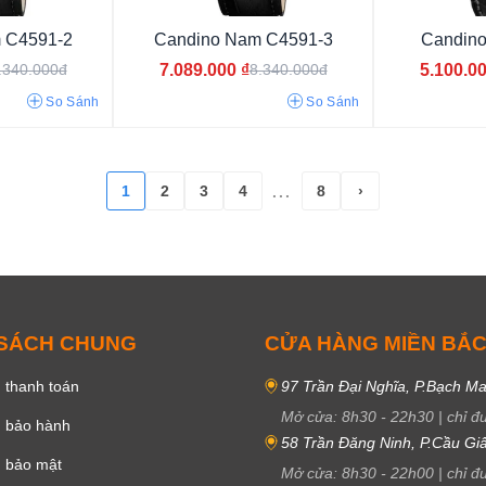
 C4591-2
Candino Nam C4591-3
Candino
7.089.000
₫
5.100.0
.340.000đ
8.340.000đ
So Sánh
So Sánh
1
2
3
4
8
›
...
 SÁCH CHUNG
CỬA HÀNG MIỀN BẮ
Hiện đại
Công sở
Sang chảnh
Thể thao
Sang 
 thanh toán
97 Trần Đại Nghĩa, P.Bạch Ma
Mở cửa:
8h30
-
22h30
|
chỉ đ
Cá tính
Cổ điển
Thời trang
h bảo hành
58 Trần Đăng Ninh, P.Cầu Giấ
h bảo mật
Mở cửa:
8h30
-
22h00
|
chỉ đ