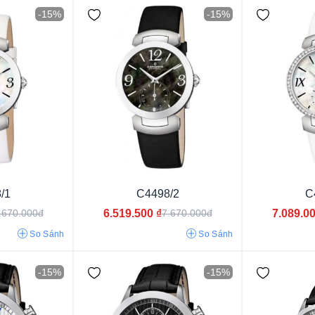
-15%
-15%
11.5mm
Mặt xanh dương
Mặt màu xanh
Mặt mà
mm
Mặt màu đen
Mặt chải tia
Mặt màu đỏ
mm
/1
C4498/2
C
Mặt màu vàng
Mặt màu nâu
Mặt xanh l
mm
6.519.500
₫
7.089.0
.670.000đ
7.670.000đ
Mặt màu hồng
Mặt màu xám
Mặt màu 
mm
So Sánh
So Sánh
Mặt đen hồng
Mặt chocolate
Mặt ngọc t
-15%
-15%
Mặt xanh đen
Mặt xanh da trời
Mặt phố
Mặt vàng hồng
Mặt khảm đá