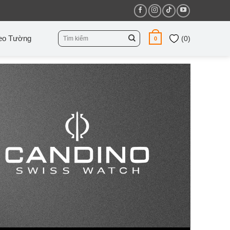
Tìm
eo Tường
(
0
)
0
kiếm: