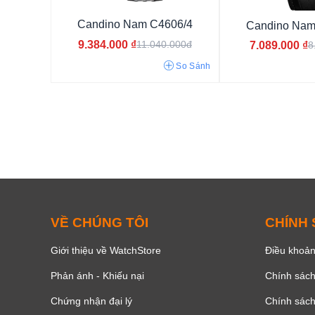
Candino Nam C4606/4
Candino Nam
9.384.000
₫
11.040.000đ
7.089.000
₫
8
So Sánh
Bát giác tròn
Mặt tròn
Mặt chữ nhật
Mặt vuông
VỀ CHÚNG TÔI
CHÍNH
Đính đá
Số La Mã
Khảm trai
Giới thiệu về WatchStore
Điều khoản
Phản ánh - Khiếu nại
Chính sác
Chứng nhận đại lý
Chính sác