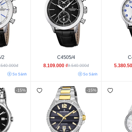
/2
C4505/4
C
Dây màu xanh
Dây màu đỏ
Dây màu tí
8.109.000
₫
5.380.5
.540.000đ
9.540.000đ
Dây màu vàng
Dây màu hồng
Dây màu 
So Sánh
So Sánh
Dây phối màu
Dây màu bạc
Dây màu đen
-15%
-15%
Dây nâu đậm
Dây nâu sáng
Dây màu đen