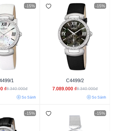
-15%
-15%
u trắng
4499/1
C4499/2
ục
00
₫
7.089.000
₫
8.340.000đ
8.340.000đ
bạc
So Sánh
So Sánh
rai
-15%
-15%
i màu