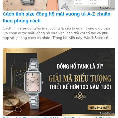
Cách tính size đồng hồ mặt vuông từ A-Z chuẩn
theo phong cách
Cách tính size đồng hồ mặt vuông là yếu tố quan trọng giúp bạn
lựa chọn được mẫu đồng hồ vừa vặn, cân đối với cổ tay và phù
hợp với phong cách cá nhân. Trong bài viết này, WatchStore sẽ
hướng dẫn cách đo chu vi cổ tay, quy đổi kích thước mặt vuông […]