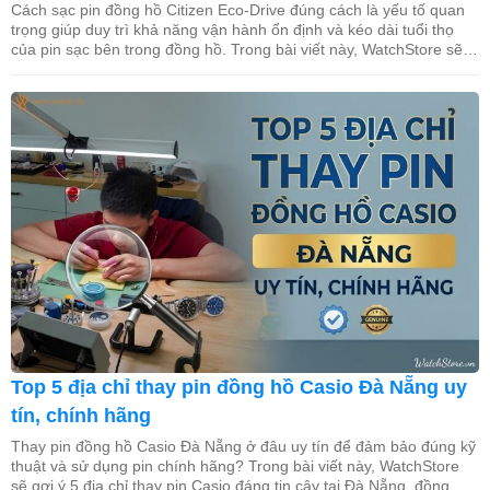
Cách sạc pin đồng hồ Citizen Eco-Drive đúng cách là yếu tố quan
trọng giúp duy trì khả năng vận hành ổn định và kéo dài tuổi thọ
của pin sạc bên trong đồng hồ. Trong bài viết này, WatchStore sẽ
hướng dẫn chi tiết các phương pháp sạc bằng ánh sáng mặt trời,
ánh […]
Top 5 địa chỉ thay pin đồng hồ Casio Đà Nẵng uy
tín, chính hãng
Thay pin đồng hồ Casio Đà Nẵng ở đâu uy tín để đảm bảo đúng kỹ
thuật và sử dụng pin chính hãng? Trong bài viết này, WatchStore
sẽ gợi ý 5 địa chỉ thay pin Casio đáng tin cậy tại Đà Nẵng, đồng