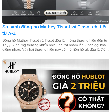
So sánh đồng hồ Mathey Tissot và Tissot chi tiết
từ A-Z
Đồng hồ Mathey Tissot và Tissot đều là những thương hiệu đến từ
Thụy Sĩ nhưng thường khiến nhiều người nhầm lẫn vì tên gọi khá
giống nhau. Vậy hai thương hiệu này có mối liên hệ gì, đâu là điểm
khác biệt về lịch sử, chất lượng và giá trị sử dụng? Trong bài […]