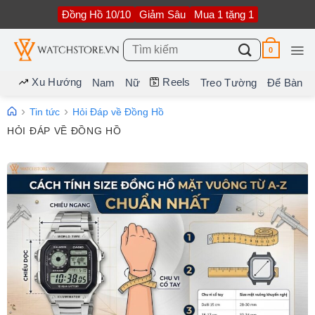
Bỏ
Đồng Hồ 10/10
Giảm Sâu
Mua 1 tặng 1
qua
nội
dung
Tìm
0
kiếm:
Xu Hướng
Reels
Nam
Nữ
Treo Tường
Để Bàn
Tin tức
Hỏi Đáp về Đồng Hồ
HỎI ĐÁP VỀ ĐỒNG HỒ