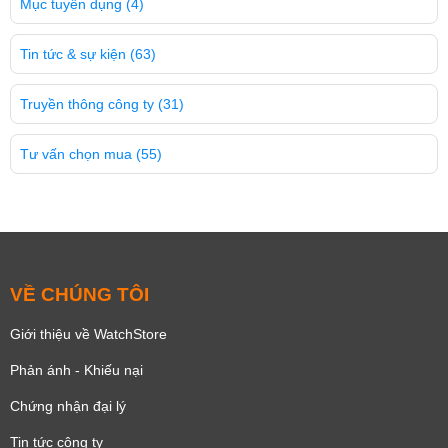
Mục tuyển dụng
(4)
Tin tức & sự kiện
(63)
Truyền thông công ty
(31)
Tư vấn chọn mua
(55)
VỀ CHÚNG TÔI
Giới thiệu về WatchStore
Phản ánh - Khiếu nại
Chứng nhận đại lý
Tin tức công ty