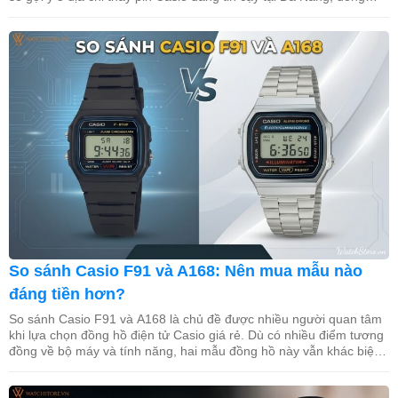
thời chia sẻ quy trình thay pin và bảng giá tham […]
So sánh Casio F91 và A168: Nên mua mẫu nào
đáng tiền hơn?
So sánh Casio F91 và A168 là chủ đề được nhiều người quan tâm
khi lựa chọn đồng hồ điện tử Casio giá rẻ. Dù có nhiều điểm tương
đồng về bộ máy và tính năng, hai mẫu đồng hồ này vẫn khác biệt
đáng kể về thiết kế, chất liệu và trải nghiệm sử […]