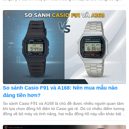
thời chia sẻ quy trình thay pin và bảng giá tham […]
So sánh Casio F91 và A168: Nên mua mẫu nào
đáng tiền hơn?
So sánh Casio F91 và A168 là chủ đề được nhiều người quan tâm
khi lựa chọn đồng hồ điện tử Casio giá rẻ. Dù có nhiều điểm tương
đồng về bộ máy và tính năng, hai mẫu đồng hồ này vẫn khác biệt
đáng kể về thiết kế, chất liệu và trải nghiệm sử […]