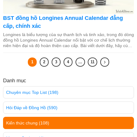
BST đồng hồ Longines Annual Calendar đẳng
cấp, chính xác
Longines là biểu tượng của sự thanh lịch và tinh xảo, trong đó dòng
đồng hồ Longines Annual Calendar nổi bật với cơ chế lịch thường
niên hiện đại và độ hoàn thiện cao cấp. Bài viết dưới đây, hãy cùng
WatchStore khám phá bộ sưu tập, chi tiết thiết kế, tính năng và
mức […]
1
2
3
4
…
11
Danh mục
Chuyên mục Top List
(198)
Hỏi Đáp về Đồng Hồ
(590)
Kiến thức chung
(108)