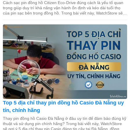
Cách sạc pin đồng hồ Citizen Eco-Drive đúng cách là yếu tố quan
trọng giúp duy trì khả năng vận hành ổn định và kéo dài tuổi thọ
của pin sạc bên trong đồng hồ. Trong bài viết này, WatchStore sẽ
hướng dẫn chi tiết các phương pháp sạc bằng ánh sáng mặt trời,
ánh […]
Top 5 địa chỉ thay pin đồng hồ Casio Đà Nẵng uy
tín, chính hãng
Thay pin đồng hồ Casio Đà Nẵng ở đâu uy tín để đảm bảo đúng kỹ
thuật và sử dụng pin chính hãng? Trong bài viết này, WatchStore
sẽ gợi ý 5 địa chỉ thay pin Casio đáng tin cậy tại Đà Nẵng, đồng