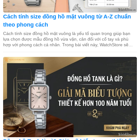
Cách tính size đồng hồ mặt vuông từ A-Z chuẩn
theo phong cách
Cách tính size đồng hồ mặt vuông là yếu tố quan trọng giúp bạn
lựa chọn được mẫu đồng hồ vừa vặn, cân đối với cổ tay và phù
hợp với phong cách cá nhân. Trong bài viết này, WatchStore sẽ
hướng dẫn cách đo chu vi cổ tay, quy đổi kích thước mặt vuông […]