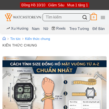
Bỏ
Đồng Hồ 10/10
Giảm Sâu
Mua 1 tặng 1
qua
nội
dung
Tìm
0
kiếm:
Xu Hướng
Reels
Nam
Nữ
Treo Tường
Để Bàn
Tin tức
Kiến thức chung
KIẾN THỨC CHUNG