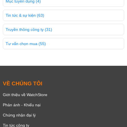
Mục tuyển dụng
(4)
Tin tức & sự kiện
(63)
Truyền thông công ty
(31)
Tư vấn chọn mua
(55)
VỀ CHÚNG TÔI
Giới thiệu về WatchStore
Phản ánh - Khiếu nại
Chứng nhận đại lý
Tin tức công ty