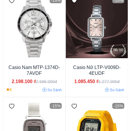
-15%
-15%
Eco Drive
Casio Nam MTP-1374D-
Casio Nữ LTP-V009D-
7AVDF
4EUDF
2.198.100
₫
1.085.450
₫
2.586.000đ
1.277.000đ
5
So Sánh
So Sánh
-15%
-15%
Vỏ màu xanh
Vỏ màu hồng
Vỏ màu đỏ
Vỏ màu tím
Vỏ màu ghi
Vỏ màu cam
Vỏ màu nâu
Vỏ màu xám
Vỏ phối màu