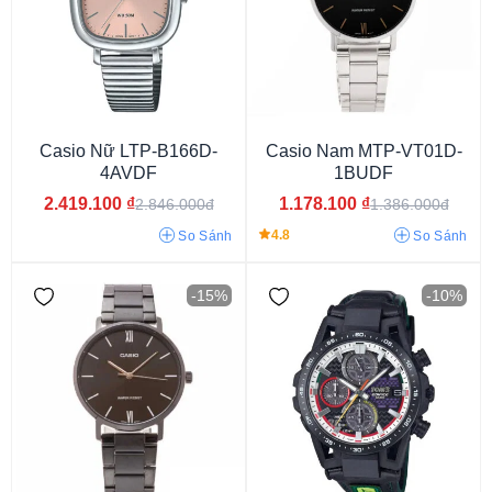
Kính Khoáng
Hardlex Crystal
Kính Sapphire
Kính Nhựa
Casio Nữ LTP-B166D-
Casio Nam MTP-VT01D-
4AVDF
1BUDF
2.419.100
₫
1.178.100
₫
2.846.000đ
1.386.000đ
4.8
So Sánh
So Sánh
Dù/Vải
Dây Nhựa
Dây Thép Mạ Vàng PVD
-15%
-10%
Dây Thép Không Gỉ
Silicon
Dây Da
Dây kim loại
Dây cao su