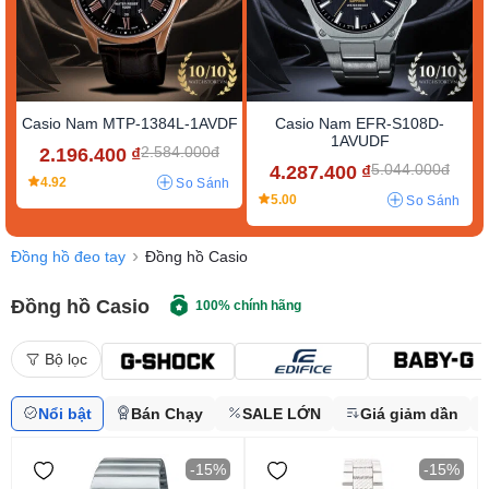
Casio Nam MTP-1384L-1AVDF
Casio Nam EFR-S108D-
1AVUDF
2.584.000đ
2.196.400
₫
5.044.000đ
4.287.400
₫
4.92
So Sánh
5.00
So Sánh
Đồng hồ đeo tay
Đồng hồ Casio
Đồng hồ Casio
100% chính hãng
Bộ lọc
Nổi bật
Bán Chạy
SALE LỚN
Giá giảm dần
-15%
-15%