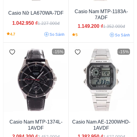
Casio Nam MTP-1183A-
Casio Nữ LA670WA-7DF
7ADF
1.042.950
₫
1.227.000đ
1.149.200
₫
1.352.000đ
Casio MCW
Casio Edifice
Casio G-Shock
Casio Baby-G
4.7
So Sánh
5
So Sánh
Casio Sheen
Casio Protrek
Casio MTP
Casio LTP
Casio Vintage
-15%
-15%
Phiên bản giới hạn
Casio Nam MTP-1374L-
Casio Nam AE-1200WHD-
1AVDF
1AVDF
2.084.200
₫
1.382.950
₫
2.452.000đ
1.627.000đ