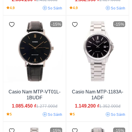
4.9
4.9
So Sánh
So Sánh
-15%
-15%
3atm
5atm
10atm
15atm
20atm
30atm
100atm
Casio Nam MTP-VT01L-
Casio Nam MTP-1183A-
1BUDF
1ADF
1.085.450
₫
1.149.200
₫
1.277.000đ
1.352.000đ
5
5
So Sánh
So Sánh
Kim (Analog)
Điện tử (Digital)
Kim - điện tử
-15%
-15%