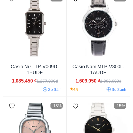
Casio Nữ LTP-V009D-
Casio Nam MTP-V300L-
Năng lượng ánh sáng
Pin/Quartz
Cơ
1EUDF
1AUDF
1.085.450
₫
1.609.050
₫
1.277.000đ
1.893.000đ
4.8
So Sánh
So Sánh
-15%
-15%