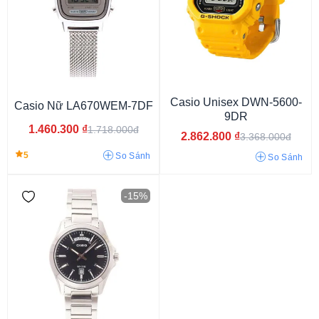
Vỏ đen bóng
Vỏ trong suốt
Vỏ màu vàng
Vỏ vàng hồng
Vỏ màu bạc
Vỏ màu trắng
Vỏ màu đen
Casio Unisex DWN-5600-
Casio Nữ LA670WEM-7DF
9DR
1.460.300
₫
1.718.000đ
2.862.800
₫
3.368.000đ
5
So Sánh
So Sánh
-15%
Oval
Thùng rượu
Bát giác tròn
Lục giác
Bát giác
Đa giác
Mặt tròn
Mặt chữ nhật
Mặt vuông