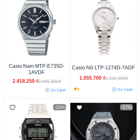
Casio Nam MTP-E735D-
Casio Nữ LTP-1274D-7ADF
Dưới 1 triệu
Từ 1 - 3 triệu
Từ 3 - 6 triệu
Từ 6 - 9 triệu
1AVDF
1.055.700
₫
1.242.000đ
Từ 9 - 15 triệu
Từ 15 - 30 triệu
Từ 30 - 50 triệu
2.418.250
₫
2.845.000đ
5
So Sánh
So Sánh
-15%
-57%