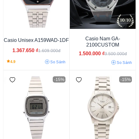
Nhật
Casio Nam GA-
Casio Unisex A159WAD-1DF
2100CUSTOM
1.367.650
₫
1.609.000đ
1.500.000
₫
3.500.000đ
4.9
So Sánh
So Sánh
-15%
-15%
Nam
Nữ
Unisex