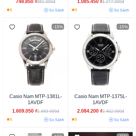
748.850
₫
1.085.450
₫
881.000đ
1.277.000đ
G-Shock GW-9400
Edifice EF-539D
Edifice EF-550
5
5
So Sánh
So Sánh
Casio AE1200
Casio MTP 1374
Casio MTP VT01
Casio LRW-200H
-15%
-15%
Dưới 29 mm
29 - 33 mm
33 - 37 mm
37 - 40 mm
Casio Nam MTP-1381L-
Casio Nam MTP-1375L-
1AVDF
1AVDF
40 - 42 mm
42 - 45 mm
Trên 45 mm
1.609.050
₫
2.084.200
₫
1.893.000đ
2.452.000đ
5
5
So Sánh
So Sánh