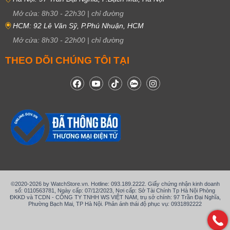
đồng.
Mở cửa:
8h30
-
22h30
|
chỉ đường
Những mẫu Casio Edifice pin Quartz được bán với giá 330.000 –
HCM: 92 Lê Văn Sỹ, P.Phú Nhuận, HCM
46.980.000 đồng.
Mở cửa:
8h30
-
22h00
|
chỉ đường
THEO DÕI CHÚNG TÔI TẠI
©2020-2026 by WatchStore.vn. Hotline: 093.189.2222. Giấy chứng nhận kinh doanh
số: 0110563781, Ngày cấp: 07/12/2023, Nơi cấp: Sở Tài Chính Tp Hà Nội Phòng
Casio G-Shock – Năng động, bền bỉ, chống va
ĐKKD và TCDN - CÔNG TY TNHH WS VIỆT NAM, trụ sở chính: 97 Trần Đại Nghĩa,
Phường Bạch Mai, TP Hà Nội. Phản ánh thái độ phục vụ: 0931892222
đập tốt
Được sinh ra từ ước mơ của kỹ sư Kikuo Ibe về “chiếc đồng hồ không