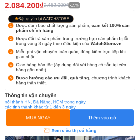
2.084.200₫
2.452.000₫
-15%
Đặc quyền tại WATCHSTORE
Được đảm bảo chất lượng sản phẩm,
cam kết 100% sản
phẩm chính hãng
Được đổi trả sản phẩm trong trường hợp sản phẩm bị lỗi
trong vòng 3 ngày theo điều kiện của
WatchStore.vn
Miễn phí vận chuyển toàn quốc, đồng kiểm trực tiếp khi
giao nhận.
Giao hàng hỏa tốc (áp dụng đối với hàng có sẵn tại cửa
hàng gần nhất)
Được hưởng các ưu đãi, quà tặng
, chương trình khách
hàng thân thiết.
Thông tin vận chuyển
nội thành HN, Đà Nẵng, HCM trong ngày,
các tỉnh thành khác từ 1 đến 3 ngày
MUA NGAY
Thêm vào giỏ
Xem siêu thị có hàng