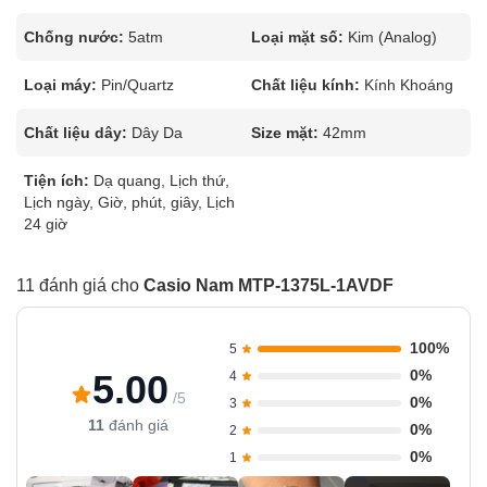
Chống nước:
5atm
Loại mặt số:
Kim (Analog)
Loại máy:
Pin/Quartz
Chất liệu kính:
Kính Khoáng
Chất liệu dây:
Dây Da
Size mặt:
42mm
Tiện ích:
Dạ quang, Lịch thứ,
Lịch ngày, Giờ, phút, giây, Lịch
24 giờ
11 đánh giá cho
Casio Nam MTP-1375L-1AVDF
100%
5
0%
5.00
4
/5
0%
3
11
đánh giá
0%
2
0%
1