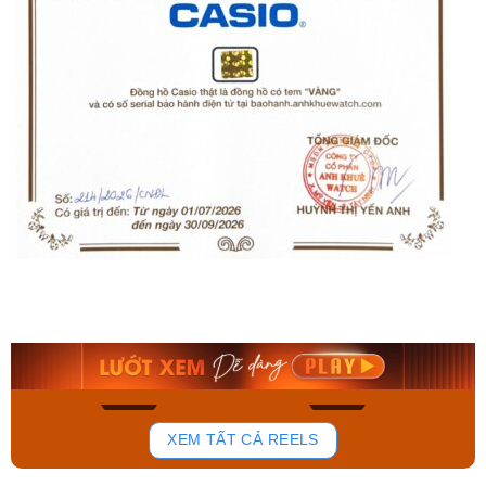
Casio Nam MTP-
Orient Nam RA-
1375L-1AVDF
AA0B05R19B
2.452.000₫
9.480.000₫
2.084.200₫
8.058.000₫
Mua ngay
Mua ngay
556
178
XEM TẤT CẢ REELS