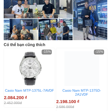
Có thể bạn cũng thích
-15%
-15%
Casio Nam MTP-1375L-7AVDF
Casio Nam MTP-1375D-
2A1VDF
2.084.200
₫
2.198.100
₫
2
2.452.000đ
2.586.000đ
2