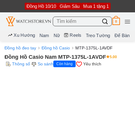
Bỏ
Đồng Hồ 10/10
Giảm Sâu
Mua 1 tặng 1
qua
nội
dung
Tìm
0
kiếm:
Xu Hướng
Reels
Nam
Nữ
Treo Tường
Để Bàn
Đồng hồ đeo tay
Đồng hồ Casio
MTP-1375L-1AVDF
Đồng Hồ Casio Nam MTP-1375L-1AVDF
5.00
Thông số
So sánh
Yêu thích
Còn hàng