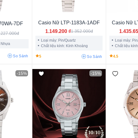
riệu
Nam Phi
Thụy Sỹ
Pháp
Mỹ
Nhật
Trung Quố
Thụy Điển
Casio Nữ LTP-1183A-1ADF
Casio Nữ 
670WA-7DF
1.149.200
₫
1.435.6
1.352.000đ
ệu
.227.000đ
Loại máy: Pin/Quartz
Loại máy: Pin
h Nhựa
Chất liệu kính: Kính Khoáng
Chất liệu kín
So Sánh
5
4.5
So Sánh
-15%
-15%
Orient Sun & Moon
Orient Bambino
Seiko 5
Seik
Seiko Prospex
Seiko 5 Sport
Seiko Premier
Casi
Casio Baby-G
Casio Sheen
Tissot Chemin Des Tou
Casio LTP
Casio Vintage
Freelook Eiffel
Freeloo
Freelook Belle
Tissot Prx
Tissot Le Locle
Tissot 
Omega Seamaster
Omega Constellation
Omega De