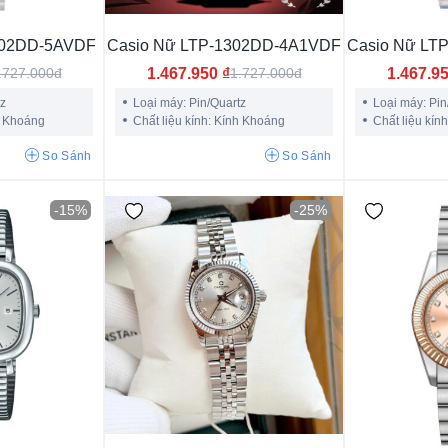
Longines Master Collection
Longines Conquest Class
302DD-5AVDF
Casio Nữ LTP-1302DD-4A1VDF
Casio Nữ LT
Longines Hydroconquest
Longines Dolce Vita
1.467.950
₫
1.467.9
.727.000đ
1.727.000đ
Longines La Grande Classique
Longines Flagship
tz
Loại máy: Pin/Quartz
Loại máy: Pin
h Khoáng
Chất liệu kính: Kính Khoáng
Chất liệu kín
Longines Presence
Longines Record Collection
So Sánh
So Sánh
Longines Elegant
Tissot Ballade
-15%
-25%
3atm
5atm
6atm
10atm
15atm
20atm
30a
Năng lượng ánh sáng
Pin/Quartz
Cơ