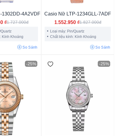
ic
P-1302DD-4A2VDF
Casio Nữ LTP-1234GLL-7ADF
50
₫
1.552.950
₫
1.727.000đ
1.827.000đ
/Quartz
Loại máy: Pin/Quartz
h: Kính Khoáng
Chất liệu kính: Kính Khoáng
So Sánh
So Sánh
-25%
-25%
tm