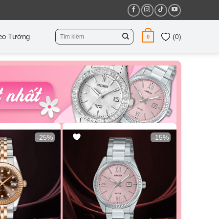
Tìm
eo Tường
(
0
)
0
kiếm:
-25%
-15%