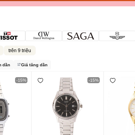
trên 9 triệu
m dần
Giá tăng dần
-15%
-15%