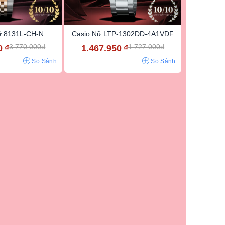
Nữ 8131L-CH-N
Casio Nữ LTP-1302DD-4A1VDF
3.770.000đ
1.727.000đ
0
₫
1.467.950
₫
So Sánh
So Sánh