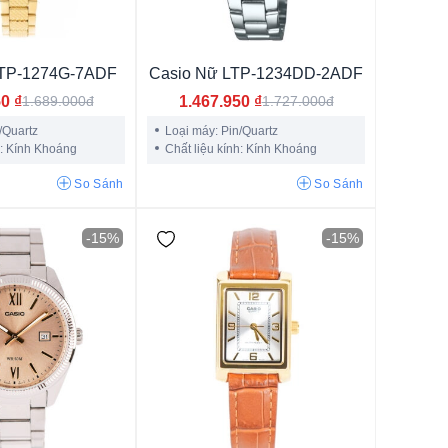
c
LTP-1274G-7ADF
Casio Nữ LTP-1234DD-2ADF
50
₫
1.467.950
₫
1.689.000đ
1.727.000đ
/Quartz
Loại máy: Pin/Quartz
h: Kính Khoáng
Chất liệu kính: Kính Khoáng
So Sánh
So Sánh
-15%
-15%
o Presage
o G-Shock
relles
k Lumiere
Pr100
 ville