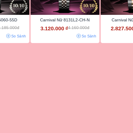
U6060-55D
Carnival Nữ 8131L2-CH-N
Carnival 
.185.000đ
4.160.000đ
3.120.000
₫
2.827.50
So Sánh
So Sánh