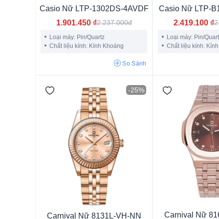
Casio Nữ LTP-1302DS-4AVDF
Casio Nữ LTP-
1.901.450
₫
2.419.100
₫
2.237.000đ
2
Loại máy: Pin/Quartz
Loại máy: Pin/Quar
Chất liệu kính: Kính Khoáng
Chất liệu kính: Kín
Kính Khoáng
Hardlex Crystal
Kính Sapphire
Kính
So Sánh
-25%
9mm
12mm
14mm
16.4mm
9.5mm
10mm
11mm
11.5mm
12.5mm
13mm
13.5mm
14.
15mm
15.5mm
16mm
7.5mm
8mm
8.5mm
6.5mm
6mm
5.5mm
16.5mm
5mm
8.9mm
Carnival Nữ 8
Carnival Nữ 8131L-VH-NN
11.2mm
11.1mm
10.20mm
4.6mm
7.80mm
1