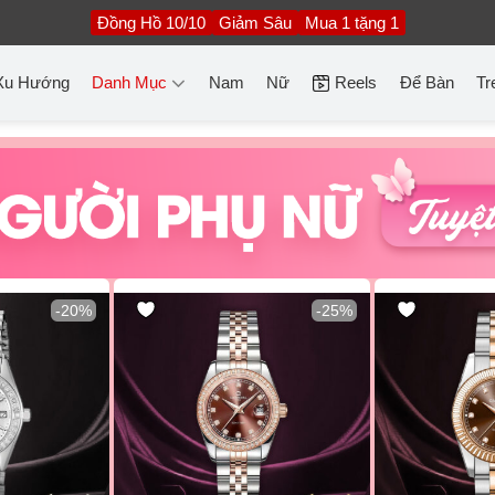
Đồng Hồ 10/10
Giảm Sâu
Mua 1 tặng 1
Xu Hướng
Danh Mục
Nam
Nữ
Reels
Để Bàn
Tr
-20%
-25%