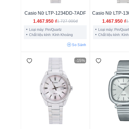
Casio Nữ LTP-1234DD-7ADF
Casio Nữ LTP-1
1.467.950
₫
1.467.950
₫
1.727.000đ
1
Loại máy: Pin/Quartz
Loại máy: Pin/Quar
Chất liệu kính: Kính Khoáng
Chất liệu kính: Kín
So Sánh
-15%
Phiên bản giới hạn
Kim (Analog)
Điện tử (Digital)
Kim - điện tử