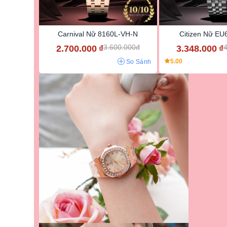
Carnival Nữ 8160L-VH-N
Citizen Nữ E
3.600.000đ
4
2.700.000
₫
3.348.000
₫
5.00
So Sánh