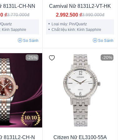
Nữ 8131L-CH-NN
Carnival Nữ 8131L2-VT-HK
00
₫
2.992.500
₫
3.770.000đ
3.990.000đ
/Quartz
Loại máy: Pin/Quartz
h: Kính Sapphire
Chất liệu kính: Kính Sapphire
So Sánh
So Sánh
hông Gỉ
-25%
-20%
u trắng
ng
m
Nữ 8131L2-CH-N
Citizen Nữ EL3100-55A