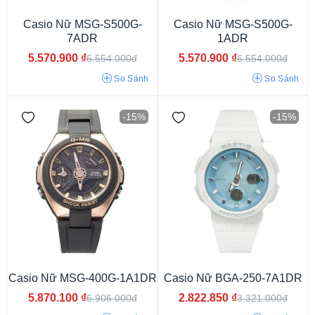
Casio Nữ MSG-S500G-
Casio Nữ MSG-S500G-
Dây màu xanh
Dây màu đỏ
Dây màu tím
7ADR
1ADR
Dây màu vàng
Dây màu hồng
Dây màu trắng
5.570.900
₫
5.570.900
₫
6.554.000đ
6.554.000đ
Dây phối màu
Dây màu bạc
Dây màu đen
So Sánh
So Sánh
Dây xanh than
-15%
-15%
Casio Nữ MSG-400G-1A1DR
Casio Nữ BGA-250-7A1DR
Gshock GA 110
5.870.100
₫
2.822.850
₫
6.906.000đ
3.321.000đ