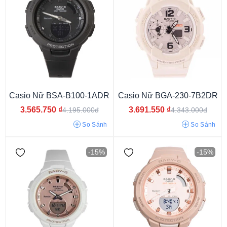
Kim (Analog)
Điện tử (Digital)
Kim - điện tử
Casio Nữ BSA-B100-1ADR
Casio Nữ BGA-230-7B2DR
3.565.750
₫
3.691.550
₫
4.195.000đ
4.343.000đ
So Sánh
So Sánh
-15%
-15%
Năng lượng ánh sáng
Pin/Quartz