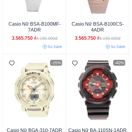
Casio Nữ BSA-B100MF-
Casio Nữ BSA-B100CS-
7ADR
4ADR
3.565.750
₫
3.565.750
₫
4.195.000đ
4.195.000đ
So Sánh
So Sánh
Kính Khoáng
Hardlex Crystal
Kính Nhựa
-15%
-40%
Casio Nữ BGA-310-7ADR
Casio Nữ BA-110SN-1ADR