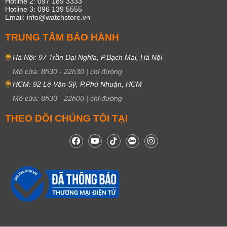
Hotline 2: 097 189 3333
hồ Baby G
Hotline 3: 096 139 5555
Email: info@watchstore.vn
Để khai thác tối đa các tính năng của Baby-G, người dùng nên hiểu ý
nghĩa của mã model, các ký hiệu hiển thị trên màn hình cũng như những
TRUNG TÂM BẢO HÀNH
công nghệ được khắc ở mặt sau đồng hồ. Những thông tin này không chỉ
giúp nhận biết đúng phiên bản mà còn hỗ trợ sử dụng các chức năng
Hà Nội: 97 Trần Đại Nghĩa, P.Bạch Mai, Hà Nội
như báo thức, bấm giờ, giờ thế giới hay Bluetooth một cách hiệu quả.
Mở cửa:
8h30
-
22h30
|
chỉ đường
HCM: 92 Lê Văn Sỹ, P.Phú Nhuận, HCM
Mở cửa:
8h30
-
22h00
|
chỉ đường
THEO DÕI CHÚNG TÔI TẠI
Giải mã cấu trúc mã model Baby-G