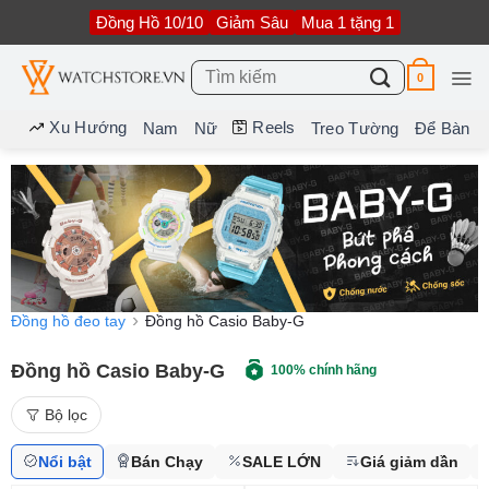
Bỏ
Đồng Hồ 10/10
Giảm Sâu
Mua 1 tặng 1
qua
nội
dung
Tìm
0
kiếm:
Xu Hướng
Reels
Nam
Nữ
Treo Tường
Để Bàn
Đồng hồ đeo tay
Đồng hồ Casio Baby-G
Đồng hồ Casio Baby-G
100% chính hãng
Bộ lọc
Nổi bật
Bán Chạy
SALE LỚN
Giá giảm dần