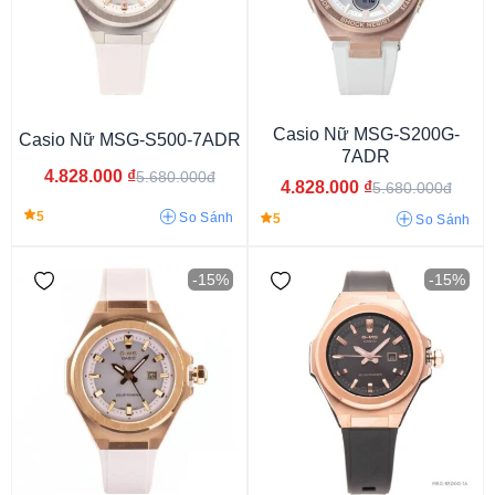
Casio Nữ MSG-S200G-
Casio Nữ MSG-S500-7ADR
7ADR
4.828.000
₫
5.680.000đ
4.828.000
₫
5.680.000đ
5
So Sánh
5
So Sánh
-15%
-15%