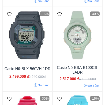
So Sánh
So Sánh
-15%
-40%
33 - 37 mm
37 - 40 mm
40 - 42 mm
42 - 45 mm
Trên 45 mm
Casio Nữ BSA-B100CS-
Casio Nữ BLX-560VH-1DR
3ADR
2.499.000
₫
2.940.000đ
2.517.000
₫
4.195.000đ
So Sánh
So Sánh
-30%
-15%