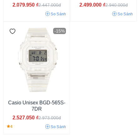
2.079.950
₫
2.499.000
₫
2.447.000đ
2.940.000đ
So Sánh
So Sánh
-15%
Đồng hồ đôi
Mới ra mắt 2024
Đồng hồ học sinh
Casio Unisex BGD-565S-
7DR
2.527.050
₫
2.973.000đ
4
So Sánh