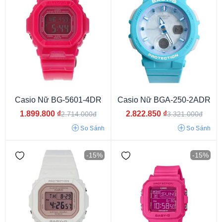
Casio Nữ BG-5601-4DR
Casio Nữ BGA-250-2ADR
1.899.800
₫
2.822.850
₫
2.714.000đ
3.321.000đ
So Sánh
So Sánh
-15%
-15%
Vỏ màu xanh
Vỏ màu hồng
Vỏ màu đỏ
Vỏ màu tím
Vỏ màu ghi
Vỏ màu cam
Vỏ màu nâu
Vỏ màu xám
Vỏ màu vàng
Vỏ vàng hồng
Vỏ màu bạc
Vỏ màu trắng