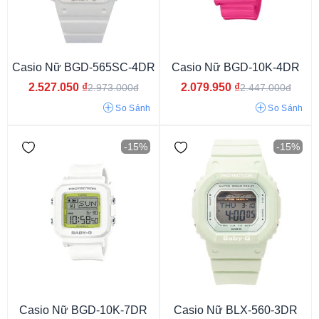
Vỏ màu đen
Casio Nữ BGD-565SC-4DR
Casio Nữ BGD-10K-4DR
2.527.050
₫
2.079.950
₫
2.973.000đ
2.447.000đ
So Sánh
So Sánh
-15%
-15%
Bát giác
Đa giác
Mặt tròn
Mặt chữ nhật
Mặt vuông
Casio Nữ BGD-10K-7DR
Casio Nữ BLX-560-3DR