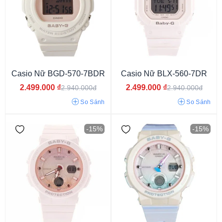
Pháp
Nhật
Casio Nữ BGD-570-7BDR
Casio Nữ BLX-560-7DR
2.499.000
₫
2.499.000
₫
2.940.000đ
2.940.000đ
So Sánh
So Sánh
-15%
-15%
Nam
Nữ
Unisex