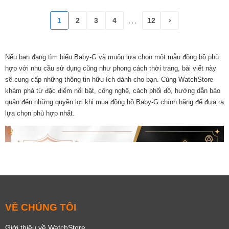
1
2
3
4
12
›
...
Nếu bạn đang tìm hiểu Baby-G và muốn lựa chọn một mẫu đồng hồ phù
hợp với nhu cầu sử dụng cũng như phong cách thời trang, bài viết này
sẽ cung cấp những thông tin hữu ích dành cho bạn. Cùng WatchStore
Hiện đại
Thể thao
Cá tính
Thời trang
khám phá từ đặc điểm nổi bật, công nghệ, cách phối đồ, hướng dẫn bảo
quản đến những quyền lợi khi mua đồng hồ Baby-G chính hãng để đưa ra
lựa chọn phù hợp nhất.
VỀ CHÚNG TÔI
Lộ máy
Giới thiệu về WatchStore