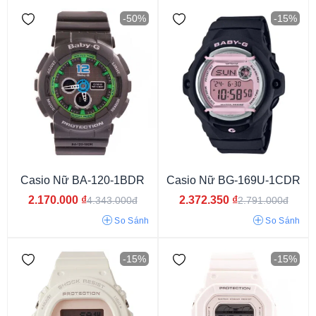
-50%
-15%
Casio Nữ BA-120-1BDR
Casio Nữ BG-169U-1CDR
2.170.000
₫
2.372.350
₫
4.343.000đ
2.791.000đ
Từ 1 - 3 triệu
Từ 3 - 6 triệu
Từ 6 - 9 triệu
So Sánh
So Sánh
-15%
-15%