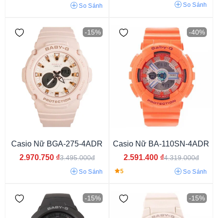
So Sánh
So Sánh
Phiên bản giới hạn
-15%
-40%
Casio Nữ BGA-275-4ADR
Casio Nữ BA-110SN-4ADR
10atm
20atm
2.970.750
₫
2.591.400
₫
3.495.000đ
4.319.000đ
5
So Sánh
So Sánh
-15%
-15%