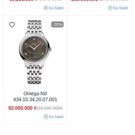
So Sánh
So Sánh
-20%
Omega Nữ
434.10.34.20.07.001
92.000.000
₫
115.000.000đ
Đính đá
Số La Mã
Khảm trai
So Sánh