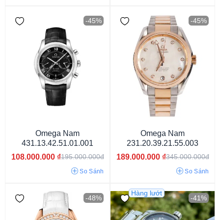
-45%
-45%
Nam
Nữ
Unisex
Omega Nam
Omega Nam
431.13.42.51.01.001
231.20.39.21.55.003
108.000.000
₫
189.000.000
₫
195.000.000đ
345.000.000đ
So Sánh
So Sánh
Hàng lướt
-48%
-41%