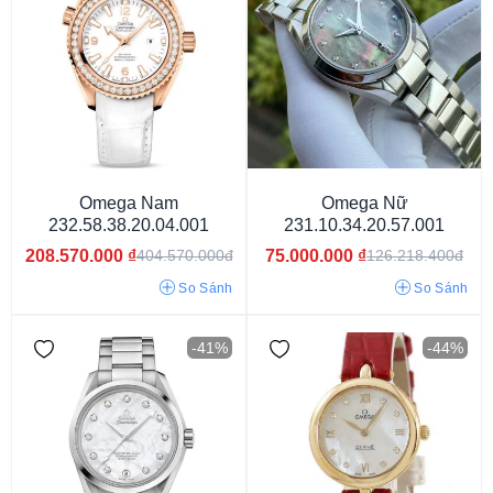
Omega Seamaster
Omega Constellation
Omega Speedmaster
Omega De ville
Omega Nam
Omega Nữ
232.58.38.20.04.001
231.10.34.20.57.001
208.570.000
₫
75.000.000
₫
404.570.000đ
126.218.400đ
So Sánh
So Sánh
-41%
-44%