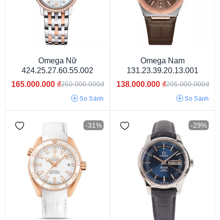
Omega Nữ
Omega Nam
424.25.27.60.55.002
131.23.39.20.13.001
165.000.000
₫
138.000.000
₫
250.000.000đ
205.000.000đ
So Sánh
So Sánh
-31%
-29%
Vỏ màu vàng
Vỏ vàng hồng
Vỏ màu bạc
Vỏ màu trắng
Vỏ màu đen