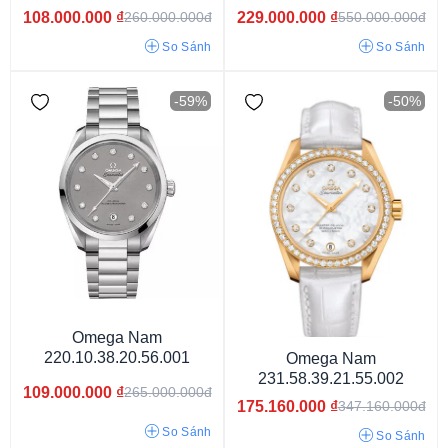
108.000.000
₫
229.000.000
₫
260.000.000đ
550.000.000đ
Từ 50 - 80 triệu
Từ 80 - 120 Triệu
Từ 120 - 150 Triệu
So Sánh
So Sánh
150 Triệu
-59%
-50%
Omega Nam
Thụy Sỹ
Nhật
220.10.38.20.56.001
Omega Nam
231.58.39.21.55.002
109.000.000
₫
265.000.000đ
175.160.000
₫
347.160.000đ
So Sánh
So Sánh