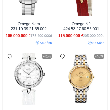
Omega Nam
Omega Nữ
231.10.39.21.55.002
424.53.27.60.55.001
105.000.000
₫
115.000.000
₫
178.400.000đ
205.000.000đ
3atm
5atm
10atm
15atm
30atm
60atm
So Sánh
So Sánh
-41%
-46%
Kim (Analog)
Kim - điện tử