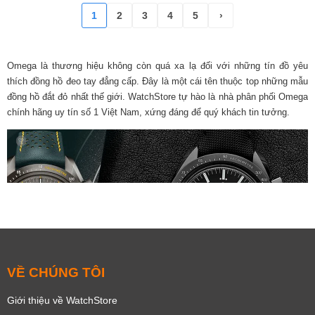
1
2
3
4
5
›
Omega là thương hiệu không còn quá xa lạ đối với những tín đồ yêu
thích đồng hồ đeo tay đẳng cấp. Đây là một cái tên thuộc top những mẫu
đồng hồ đắt đỏ nhất thế giới. WatchStore tự hào là nhà phân phối Omega
chính hãng uy tín số 1 Việt Nam, xứng đáng để quý khách tin tưởng.
Hiện đại
Thể thao
Sang trọng
Cá tính
Thời trang
VỀ CHÚNG TÔI
Giới thiệu về WatchStore