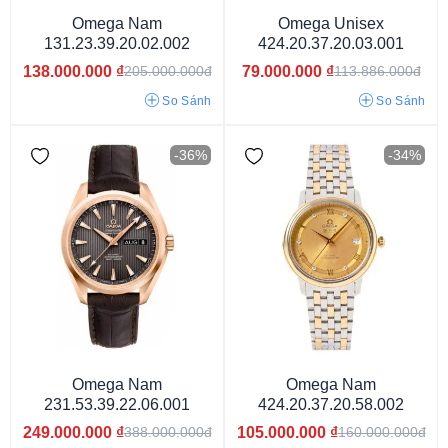
Omega Nam
Omega Unisex
131.23.39.20.02.002
424.20.37.20.03.001
138.000.000
₫
79.000.000
₫
205.000.000đ
113.886.000đ
So Sánh
So Sánh
-36%
-34%
50 tiếng
60 tiếng
48 tiếng
55 tiếng
Omega Nam
Omega Nam
231.53.39.22.06.001
424.20.37.20.58.002
249.000.000
₫
105.000.000
₫
388.000.000đ
160.000.000đ