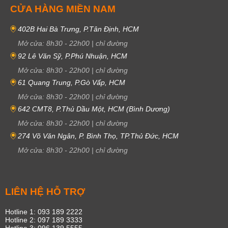
Bộ máy
CỬA HÀNG MIỀN NAM
Hầu hết các mẫu đồng hồ của Omega được trang bị bộ máy in-house đến
402B Hai Bà Trưng, P.Tân Định, HCM
từ Thụy Sĩ, đảm bảo sự bền bỉ và độ chính xác cao. Đây là một trong
Mở cửa:
8h30
-
22h00
|
chỉ đường
những yếu tố làm nên tên tuổi của thương hiệu.
92 Lê Văn Sỹ, P.Phú Nhuận, HCM
Chức năng
Mở cửa:
8h30
-
22h00
|
chỉ đường
61 Quang Trung, P.Gò Vấp, HCM
Sản phẩm của Omega được trang bị đầy đủ mọi tính năng cần thiết ở
một chiếc đồng hồ. Một số chức năng nổi bật phải kể đến như sử dụng ở
Mở cửa:
8h30
-
22h00
|
chỉ đường
mọi mức độ nước, bấm giờ chính xác, sở hữu cơ chế phức tạp
642 CMT8, P.Thủ Dầu Một, HCM (Bình Dương)
Tourbillon, Perpetual Calendar,…
Mở cửa:
8h30
-
22h00
|
chỉ đường
Thiết kế
274 Võ Văn Ngân, P. Bình Thọ, TP.Thủ Đức, HCM
Mở cửa:
8h30
-
22h00
|
chỉ đường
Không chỉ chú trọng đầu tư vào bộ máy, thương hiệu Omega còn chú
trọng đến từng đường nét của sản phẩm. Mỗi chiếc đồng hồ đều sở hữu
vẻ đẹp vô cùng sang trọng, quý phái, đẳng cấp. Thiết kế của Omega độc
đáo đến mức khiến cho chủ nhân của nó luôn trở thành tâm điểm thu hút
LIÊN HỆ HỖ TRỢ
mọi ánh nhìn.
Hotline 1: 093 189 2222
Những bộ sưu tập đáng sở hữu nhất của nhà Omega phải kể đến như:
Hotline 2: 097 189 3333
Hotline 3: 096 139 5555