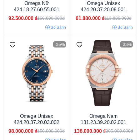
Omega Nữ
Omega Unisex
424.18.27.60.55.001
424.20.37.20.08.001
92.500.000
₫
61.880.000
₫
156.000.000đ
113.886.000đ
So Sánh
So Sánh
-35%
-33%
Pin/Quartz
Cơ
Omega Unisex
Omega Nam
424.20.37.20.03.002
131.23.39.20.02.001
98.000.000
₫
138.000.000
₫
150.000.000đ
205.000.000đ