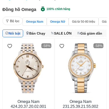
Đồng hồ Omega
100% chính hãng
Bộ lọc
Omega Nam
Omega Nữ
Giá từ 50-80 triệu
Giá t
Nổi bật
Bán Chạy
SALE LỚN
Giá giảm dần
-58%
-58%
Omega Nam
Omega Nam
424.20.37.20.02.001
231.25.39.21.55.002