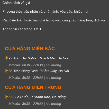
Chính sách về giá
Giá đồng hồ Omega nam dây kim loại
từ
55.000.000đ –
280.000.000đ.
Phương thức tiếp nhận và phản ánh, yêu cầu, khiêu nại
Giá đồng hồ Omega nữ dây da
từ
46.000.000đ – 316.800.000đ.
Các điều kiện hoặc hạn chế trong việc cung cấp hàng hóa, dịch vụ
Giá đồng hồ Omega nữ dây kim loại
từ
132.000.000đ.
Giá đồng hồ Omega dây da
từ
46.000.000đ – 680.000.000đ
.
Thông tin các trang TMĐT
Giá đồng hồ Omega dây kim loại
từ
55.000.000đ – 280.000.000đ
.
Đồng hồ Omega có tốt không?
CỬA HÀNG MIỀN BẮC
Chất liệu
97 Trần Đại Nghĩa, P.Bạch Mai, Hà Nội
Yếu tố đầu tiên phải kể đến khi đánh giá chất lượng của một chiếc đồng
Mở cửa:
8h30
-
22h30
|
chỉ đường
hồ đó chính là chất liệu. Sản phẩm của Omega được làm từ những vật
58 Trần Đăng Ninh, P.Cầu Giấy, Hà Nội
liệu chế tác cao cấp, xứng tầm vị thế của thương hiệu.
Mở cửa:
8h30
-
22h00
|
chỉ đường
Đồng hồ Omega được trang bị các chất liệu cao cấp như: Red Gold,
CỬA HÀNG MIỀN TRUNG
Yellow Gold, White Gold, Stainless Steel, Aluminium, Titanium, Bronze
Gold, kính Sapphire, da cá sấu, kim cương, xà cừ, Ceramic,
339 Lê Duẩn, P.Thanh Khê, Đà Nẵng
CERAGOLD™,… Từ việc lựa chọn những chất liệu quý hiếm cho thấy
Omega chính là thương hiệu đồng hồ xa xỉ bậc nhất thế giới.
Mở cửa:
8h30
-
22h00
|
chỉ đường