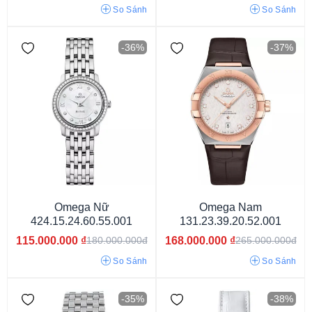
So Sánh
So Sánh
-36%
-37%
Dây màu xanh
Dây màu đỏ
Dây màu vàng
Dây màu trắng
Dây màu bạc
Dây màu đen
Dây nâu đậm
Dây nâu sáng
Omega Nữ
Omega Nam
424.15.24.60.55.001
131.23.39.20.52.001
115.000.000
₫
168.000.000
₫
180.000.000đ
265.000.000đ
So Sánh
So Sánh
-35%
-38%