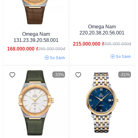
Omega Nam
220.20.38.20.56.001
Omega Nam
131.23.39.20.58.001
215.000.000
₫
305.000.000đ
168.000.000
₫
265.000.000đ
So Sánh
So Sánh
-33%
-31%
Mặt màu xanh
Mặt màu trắng
Mặt màu đen
Mặt màu đỏ
Mặt màu vàng
Mặt màu nâu
Mặt cát vàng
Mặt xanh lục
Mặt màu hồng
Mặt màu xám
Mặt màu bạc
Mặt ngọc trai
Mặt vàng hồng
Mặt khảm đá