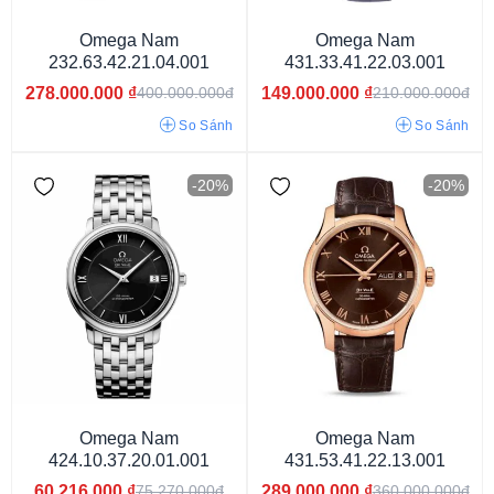
Omega Nam
Omega Nam
232.63.42.21.04.001
431.33.41.22.03.001
278.000.000
₫
149.000.000
₫
400.000.000đ
210.000.000đ
So Sánh
So Sánh
-20%
-20%
Oval
Mặt tròn
Omega Nam
Omega Nam
424.10.37.20.01.001
431.53.41.22.13.001
60.216.000
₫
289.000.000
₫
75.270.000đ
360.000.000đ