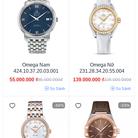
Omega Nam
Omega Nữ
424.10.37.20.03.001
231.28.34.20.55.004
55.000.000
₫
139.000.000
₫
85.000.000đ
225.000.000đ
Dưới 29 mm
29 - 33 mm
33 - 37 mm
37 - 40 mm
40 - 42 mm
42 - 45 mm
So Sánh
Trên 45 mm
So Sánh
-34%
-33%