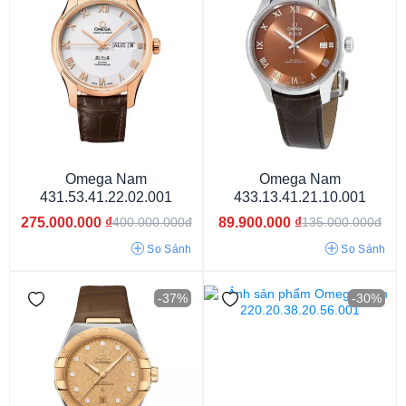
Omega Nam
Omega Nam
431.53.41.22.02.001
433.13.41.21.10.001
275.000.000
₫
89.900.000
₫
400.000.000đ
135.000.000đ
So Sánh
So Sánh
9mm
12mm
14mm
9.5mm
10mm
10.5mm
11mm
12.5mm
13mm
13.5mm
14.5mm
15mm
16mm
8mm
-37%
-30%
7mm
8.9mm
7.3mm
12.6mm
12.9mm
12.7mm
10.8mm
10.1mm
9.8mm
12.2mm
12.8mm
12.3mm
14.3mm
13.2mm
6.3mm
6.6 mm
17.3mm
14.7mm
14.2mm
7.6mm
11.9mm