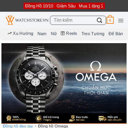
Bỏ
Đồng Hồ 10/10
Giảm Sâu
Mua 1 tặng 1
qua
nội
dung
Tìm
0
kiếm:
Xu Hướng
Reels
Nam
Nữ
Treo Tường
Để Bàn
Đồng hồ đeo tay
Đồng hồ Omega