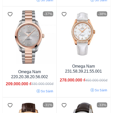
So Sánh
So Sánh
-37%
-38%
Kính Sapphire
Omega Nam
231.58.39.21.55.001
Omega Nam
220.20.38.20.56.002
278.000.000
₫
450.000.000đ
209.000.000
₫
330.000.000đ
So Sánh
So Sánh
-31%
-33%
Dây Vàng & Thép Ko Gỉ
Dây Thép Không Gỉ
Dây Da
Dây kim loại
Dây cao su