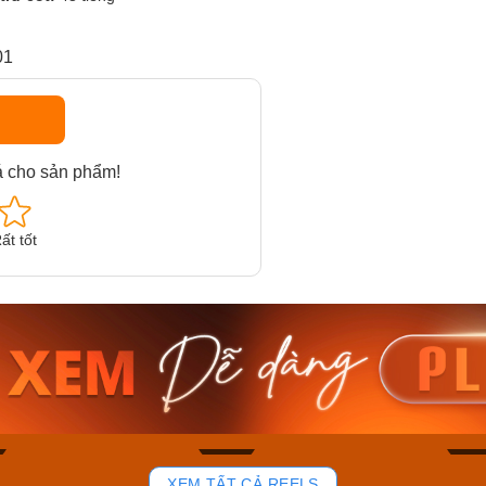
01
á cho sản phẩm!
ất tốt
am MTS-
Casio Nam MTS-
Casio U
VDF
RS100L-1AVDF
230EL-
₫
4.276.000₫
2.117.0
50₫
3.634.600₫
1.799.
ay
Mua ngay
Mua 
83
40
XEM TẤT CẢ REELS