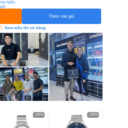
ng ngày,
ngày
Thêm vào giỏ
Xem siêu thị có hàng
-20%
-35%