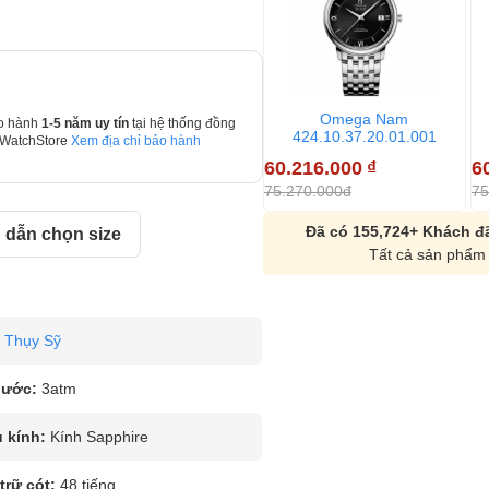
Omega Nam
o hành
1-5 năm uy tín
tại hệ thống đồng
424.10.37.20.01.001
 WatchStore
Xem địa chỉ bảo hành
60.216.000
₫
6
75.270.000đ
75
Đã có 155,724+ Khách đã
dẫn chọn size
Tất cả sản phẩm 
Thụy Sỹ
nước:
3atm
u kính:
Kính Sapphire
rữ cót:
48 tiếng