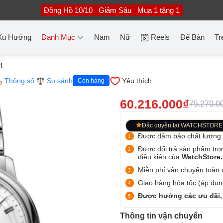
Đồng Hồ 10/10
Giảm Sâu
Mua 1 tặng 1
Xu Hướng
Danh Mục
Nam
Nữ
Reels
Để Bàn
Tr
01
Thông số
So sánh
Yêu thích
Còn hàng
60.216.000₫
75.270.0
Đặc quyền tại WATCHSTORE
Được đảm bảo chất lượng
Được đổi trả sản phẩm tro
điều kiện của
WatchStore
Miễn phí vận chuyển toàn q
Giao hàng hỏa tốc (áp dụng
Được hưởng các ưu đãi,
Thông tin vận chuyển