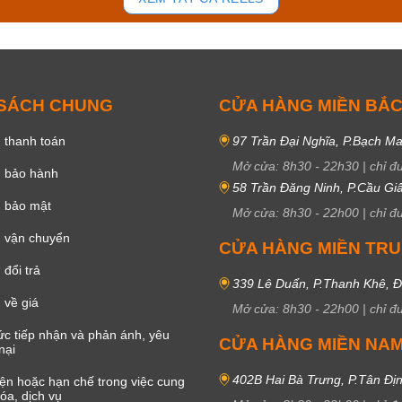
 SÁCH CHUNG
CỬA HÀNG MIỀN BẮ
 thanh toán
97 Trần Đại Nghĩa, P.Bạch Ma
Mở cửa:
8h30
-
22h30
|
chỉ đ
h bảo hành
58 Trần Đăng Ninh, P.Cầu Giấ
h bảo mật
Mở cửa:
8h30
-
22h00
|
chỉ đ
 vận chuyển
CỬA HÀNG MIỀN TR
đổi trả
339 Lê Duẩn, P.Thanh Khê, 
 về giá
Mở cửa:
8h30
-
22h00
|
chỉ đ
c tiếp nhận và phản ánh, yêu
CỬA HÀNG MIỀN NA
nại
402B Hai Bà Trưng, P.Tân Đị
iện hoặc hạn chế trong việc cung
óa, dịch vụ