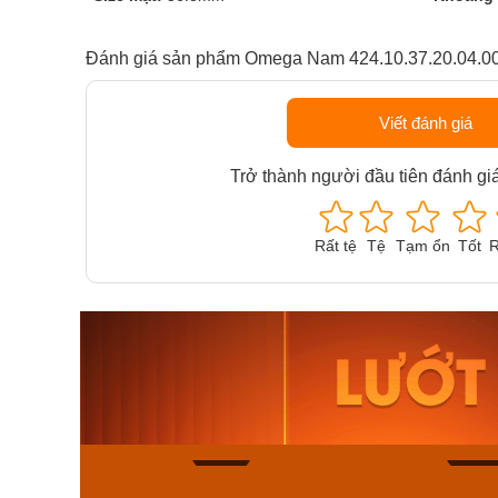
Đánh giá sản phẩm Omega Nam 424.10.37.20.04.0
Viết đánh giá
Trở thành người đầu tiên đánh gi
Rất tệ
Tệ
Tạm ổn
Tốt
R
Orient Nam RA-
Casio N
AA0B05R19B
115D-1A
9.480.000₫
2.823.000
8.058.000₫
2.399.5
Mua ngay
Mua ng
140