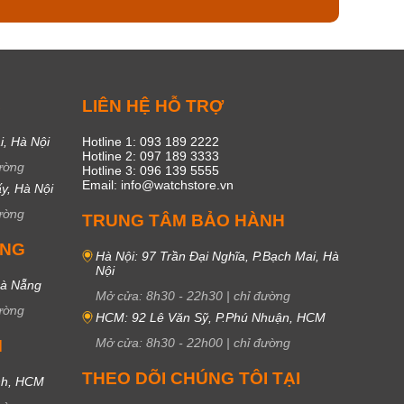
C
LIÊN HỆ HỖ TRỢ
i, Hà Nội
Hotline 1: 093 189 2222
Hotline 2: 097 189 3333
ường
Hotline 3: 096 139 5555
Email: info@watchstore.vn
y, Hà Nội
ường
TRUNG TÂM BẢO HÀNH
UNG
Hà Nội: 97 Trần Đại Nghĩa, P.Bạch Mai, Hà
Nội
Đà Nẵng
Mở cửa:
8h30
-
22h30
|
chỉ đường
ường
HCM: 92 Lê Văn Sỹ, P.Phú Nhuận, HCM
Mở cửa:
8h30
-
22h00
|
chỉ đường
M
THEO DÕI CHÚNG TÔI TẠI
nh, HCM