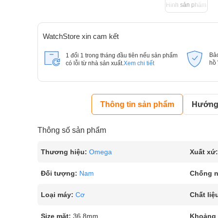
Hình sản phẩm
WatchStore xin cam kết
Bả
1 đổi 1 trong tháng đầu tiên nếu sản phẩm
hồ
có lỗi từ nhà sản xuất.
Xem chi tiết
Thông tin sản phẩm
Hướng 
Thông số sản phẩm
Thương hiệu:
Omega
Xuất xứ:
Đối tượng:
Nam
Chống 
Loại máy:
Cơ
Chất liệ
Size mặt:
36.8mm
Khoảng t