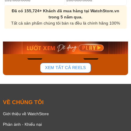
131.885.000đ
260.000.000đ
1
Đã có 155,724+ Khách đã mua hàng tại WatchStore.vn
trong 5 năm qua.
Tất cả sản phẩm chúng tôi bán ra đều là chính hãng 100%
Orient Nam RA-
Casio Nam MTS-
AA0B05R19B
115D-1AVDF
9.480.000₫
2.823.000₫
8.058.000₫
2.399.550₫
Mua ngay
Mua ngay
150
84
XEM TẤT CẢ REELS
VỀ CHÚNG TÔI
Giới thiệu về WatchStore
Phản ánh - Khiếu nại