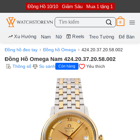
Bỏ
Đồng Hồ 10/10
Giảm Sâu
Mua 1 tặng 1
qua
nội
dung
Tìm
0
kiếm:
Xu Hướng
Reels
Nam
Nữ
Treo Tường
Để Bàn
Đồng hồ đeo tay
Đồng hồ Omega
424.20.37.20.58.002
Đồng Hồ Omega Nam 424.20.37.20.58.002
Thông số
So sánh
Yêu thích
Còn hàng