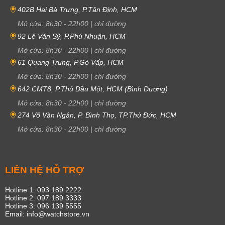
402B Hai Bà Trưng, P.Tân Định, HCM
Mở cửa:
8h30
-
22h00
|
chỉ đường
92 Lê Văn Sỹ, P.Phú Nhuận, HCM
Mở cửa:
8h30
-
22h00
|
chỉ đường
61 Quang Trung, P.Gò Vấp, HCM
Mở cửa:
8h30
-
22h00
|
chỉ đường
642 CMT8, P.Thủ Dầu Một, HCM (Bình Dương)
Mở cửa:
8h30
-
22h00
|
chỉ đường
274 Võ Văn Ngân, P. Bình Thọ, TP.Thủ Đức, HCM
Mở cửa:
8h30
-
22h00
|
chỉ đường
LIÊN HỆ HỖ TRỢ
Hotline 1: 093 189 2222
Hotline 2: 097 189 3333
Hotline 3: 096 139 5555
Email: info@watchstore.vn