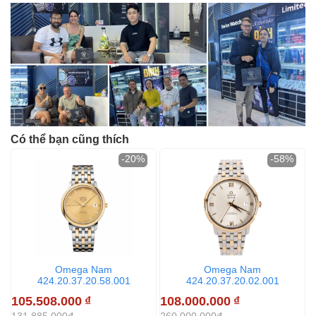
Có thể bạn cũng thích
-20%
-58%
Omega Nam
Omega Nam
424.20.37.20.58.001
424.20.37.20.02.001
105.508.000
₫
108.000.000
₫
9