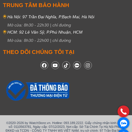
TRUNG TÂM BẢO HÀNH
Hà Nội: 97 Trần Đại Nghĩa, P.Bạch Mai, Hà Nội
Mở cửa:
8h30
-
22h30
|
chỉ đường
HCM: 92 Lê Văn Sỹ, P.Phú Nhuận, HCM
Mở cửa:
8h30
-
22h00
|
chỉ đường
THEO DÕI CHÚNG TÔI TẠI
©2020-2026 by WatchStore.vn. Hotline: 093.189.2222. Giấy chứng nhận kinh doanh
số: 0110563781, Ngày cấp: 07/12/2023, Nơi cấp: Sở Tài Chính Tp Hà Nội Phòng
ĐKKD và TCDN - CÔNG TY TNHH WS VIỆT NAM, trụ sở chính: 97 Trần Đại Nghĩa,