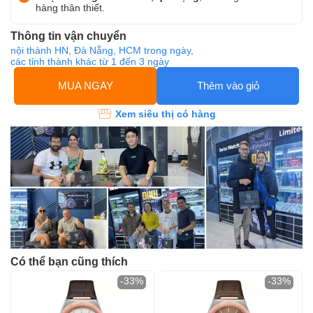
hàng thân thiết.
Thông tin vận chuyển
nội thành HN, Đà Nẵng, HCM trong ngày,
các tỉnh thành khác từ 1 đến 3 ngày
MUA NGAY
Thêm vào giỏ
Xem siêu thị có hàng
Có thể bạn cũng thích
-33%
-33%