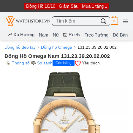
Bỏ
Đồng Hồ 10/10
Giảm Sâu
Mua 1 tặng 1
qua
nội
dung
Tìm
0
kiếm:
Xu Hướng
Reels
Nam
Nữ
Treo Tường
Để Bàn
Đồng hồ đeo tay
Đồng hồ Omega
131.23.39.20.02.002
Đồng Hồ Omega Nam 131.23.39.20.02.002
Thông số
So sánh
Yêu thích
Còn hàng