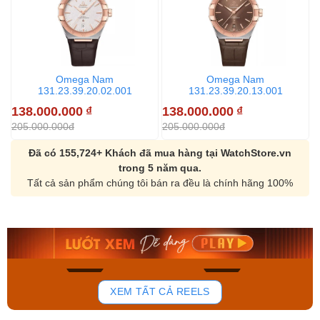
Omega Nam
Omega Nam
131.23.39.20.02.001
131.23.39.20.13.001
138.000.000
₫
138.000.000
₫
1
205.000.000đ
205.000.000đ
2
Đã có 155,724+ Khách đã mua hàng tại WatchStore.vn
trong 5 năm qua.
Tất cả sản phẩm chúng tôi bán ra đều là chính hãng 100%
Orient Nam RA-
Casio Nam MTS-
AA0B05R19B
115D-1AVDF
9.480.000₫
2.823.000₫
8.058.000₫
2.399.550₫
Mua ngay
Mua ngay
181
103
XEM TẤT CẢ REELS