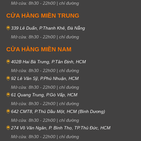
Mở cửa:
8h30
-
22h00
|
chỉ đường
CỬA HÀNG MIỀN TRUNG
339 Lê Duẩn, P.Thanh Khê, Đà Nẵng
Mở cửa:
8h30
-
22h00
|
chỉ đường
CỬA HÀNG MIỀN NAM
402B Hai Bà Trưng, P.Tân Định, HCM
Mở cửa:
8h30
-
22h00
|
chỉ đường
92 Lê Văn Sỹ, P.Phú Nhuận, HCM
Mở cửa:
8h30
-
22h00
|
chỉ đường
61 Quang Trung, P.Gò Vấp, HCM
Mở cửa:
8h30
-
22h00
|
chỉ đường
642 CMT8, P.Thủ Dầu Một, HCM (Bình Dương)
Mở cửa:
8h30
-
22h00
|
chỉ đường
274 Võ Văn Ngân, P. Bình Thọ, TP.Thủ Đức, HCM
Mở cửa:
8h30
-
22h00
|
chỉ đường