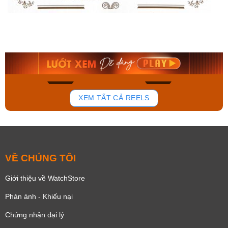
Casio Nữ LTP-
Orient Nam RA-
V006D-4BUDF
AA0B05R19B
1.119.000₫
9.480.000₫
951.150₫
8.058.000₫
Mua ngay
Mua ngay
831
150
XEM TẤT CẢ REELS
VỀ CHÚNG TÔI
Giới thiệu về WatchStore
Phản ánh - Khiếu nại
Chứng nhận đại lý