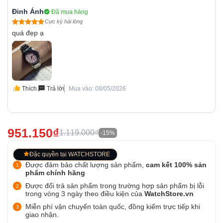
Đinh Ánh
Đã mua hàng
Cực kỳ hài lòng
quá đẹp ạ
Thích
Trả lời
Mua vào: 08/05/2026
951.150₫
1.119.000₫
-15%
Đặc quyền tại WATCHSTORE
Được đảm bảo chất lượng sản phẩm,
cam kết 100% sản
phẩm chính hãng
Được đổi trả sản phẩm trong trường hợp sản phẩm bị lỗi
trong vòng 3 ngày theo điều kiện của
WatchStore.vn
Miễn phí vận chuyển toàn quốc, đồng kiểm trực tiếp khi
giao nhận.