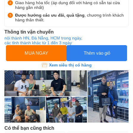
Giao hàng hỏa tốc (áp dụng đối với hàng có sẵn tại cửa
hàng gần nhất)
Được hưởng các ưu đãi, quà tặng
, chương trình khách
hàng thân thiết.
Thông tin vận chuyển
nội thành HN, Đà Nẵng, HCM trong ngày,
các tỉnh thành khác từ 1 đến 3 ngày
MUA NGAY
Thêm vào giỏ
Xem siêu thị có hàng
Có thể bạn cũng thích