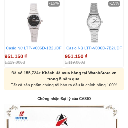
-15%
-15%
Casio Nữ LTP-V006D-1B2UDF
Casio Nữ LTP-V006D-7B2UDF
951.150
₫
951.150
₫
9
1.119.000đ
1.119.000đ
1
Đã có 155,724+ Khách đã mua hàng tại WatchStore.vn
trong 5 năm qua.
Tất cả sản phẩm chúng tôi bán ra đều là chính hãng 100%
Chứng nhận Đại lý của CASIO