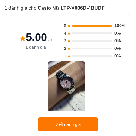
1 đánh giá cho
Casio Nữ LTP-V006D-4BUDF
100%
5
0%
5.00
4
/5
0%
3
1
đánh giá
0%
2
0%
1
Viết đánh giá