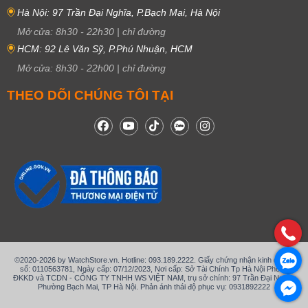
Hà Nội: 97 Trần Đại Nghĩa, P.Bạch Mai, Hà Nội
Mở cửa:
8h30
-
22h30
|
chỉ đường
HCM: 92 Lê Văn Sỹ, P.Phú Nhuận, HCM
Mở cửa:
8h30
-
22h00
|
chỉ đường
THEO DÕI CHÚNG TÔI TẠI
©2020-2026 by WatchStore.vn. Hotline: 093.189.2222. Giấy chứng nhận kinh doanh
số: 0110563781, Ngày cấp: 07/12/2023, Nơi cấp: Sở Tài Chính Tp Hà Nội Phòng
ĐKKD và TCDN - CÔNG TY TNHH WS VIỆT NAM, trụ sở chính: 97 Trần Đại Nghĩa,
Phường Bạch Mai, TP Hà Nội. Phản ánh thái độ phục vụ: 0931892222