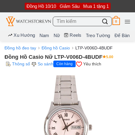
Bỏ
Đồng Hồ 10/10
Giảm Sâu
Mua 1 tặng 1
qua
nội
dung
Tìm
0
kiếm:
Xu Hướng
Reels
Nam
Nữ
Treo Tường
Để Bàn
Đồng hồ đeo tay
Đồng hồ Casio
LTP-V006D-4BUDF
Đồng Hồ Casio Nữ LTP-V006D-4BUDF
5.00
Thông số
So sánh
Yêu thích
Còn hàng