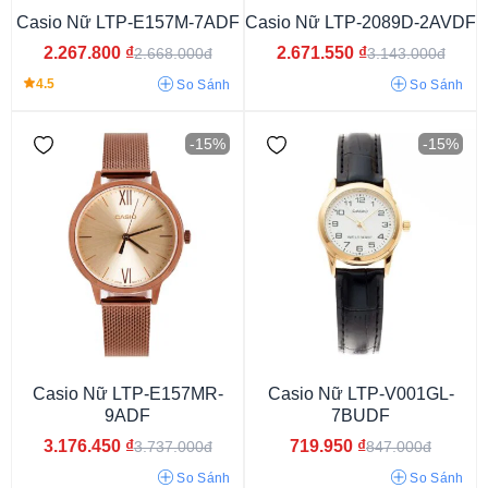
Casio Nữ LTP-E157M-7ADF
Casio Nữ LTP-2089D-2AVDF
2.267.800
₫
2.671.550
₫
2.668.000đ
3.143.000đ
4.5
So Sánh
So Sánh
-15%
-15%
Casio Nữ LTP-E157MR-
Casio Nữ LTP-V001GL-
9ADF
7BUDF
3.176.450
₫
719.950
₫
3.737.000đ
847.000đ
So Sánh
So Sánh