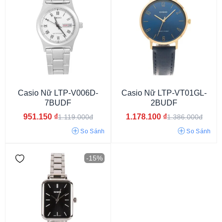
Casio Nữ LTP-V006D-
Casio Nữ LTP-VT01GL-
Đồng hồ đôi
Đồng hồ học sinh
Đồng hồ dáng Tank
7BUDF
2BUDF
951.150
₫
1.178.100
₫
1.119.000đ
1.386.000đ
So Sánh
So Sánh
-15%