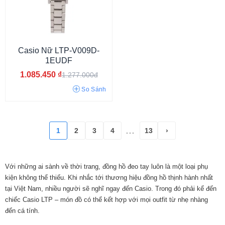
Đính đá
Số La Mã
Khảm trai
Casio Nữ LTP-V009D-
1EUDF
1.085.450
₫
1.277.000đ
So Sánh
1
2
3
4
13
›
...
Tối giản
Hiện đại
Công sở
Thể thao
Sang trọng
Cá tính
Với những ai sành về thời trang, đồng hồ đeo tay luôn là một loại phụ
Cổ điển
Thời trang
kiện không thể thiếu. Khi nhắc tới thương hiệu đồng hồ thịnh hành nhất
tại Việt Nam, nhiều người sẽ nghĩ ngay đến Casio. Trong đó phải kể đến
chiếc Casio LTP – món đồ có thể kết hợp với mọi outfit từ nhẹ nhàng
đến cá tính.