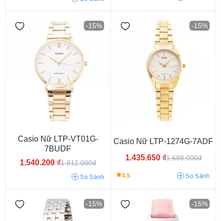
Mặt màu nâu
Mặt cát vàng
Mặt màu hồng
-15%
-15%
Mặt màu tím
Mặt màu be
Mặt màu bạc
Mặt xanh da trời
Mặt xám ghi
Mặt vàng hồng
Casio Nữ LTP-VT01G-
Casio Nữ LTP-1274G-7ADF
7BUDF
1.435.650
₫
1.689.000đ
1.540.200
₫
1.812.000đ
4.5
So Sánh
So Sánh
-15%
-15%