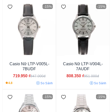
-15%
-15%
Casio Nữ LTP-V005L-
Casio Nữ LTP-V004L-
7BUDF
7AUDF
719.950
₫
808.350
₫
847.000đ
951.000đ
Dưới 1 triệu
Từ 1 - 3 triệu
Từ 3 - 6 triệu
4.8
So Sánh
So Sánh
-15%
-15%