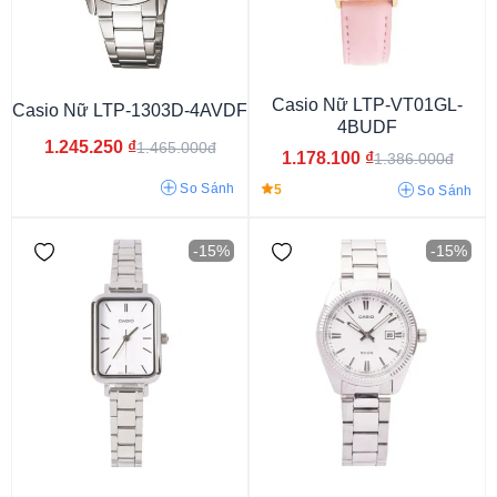
Casio Nữ LTP-VT01GL-
Casio Nữ LTP-1303D-4AVDF
4BUDF
1.245.250
₫
1.465.000đ
1.178.100
₫
1.386.000đ
Dây Thép Mạ Vàng PVD
Dây Thép Không Gỉ
Dây Da
So Sánh
5
So Sánh
Dây kim loại
-15%
-15%