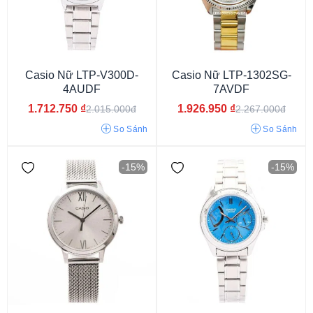
Casio Nữ LTP-V300D-
Casio Nữ LTP-1302SG-
Casio VT01D
Casio MTP VT01
4AUDF
7AVDF
1.712.750
₫
1.926.950
₫
2.015.000đ
2.267.000đ
So Sánh
So Sánh
-15%
-15%
Dưới 29 mm
29 - 33 mm
33 - 37 mm
37 - 40 mm