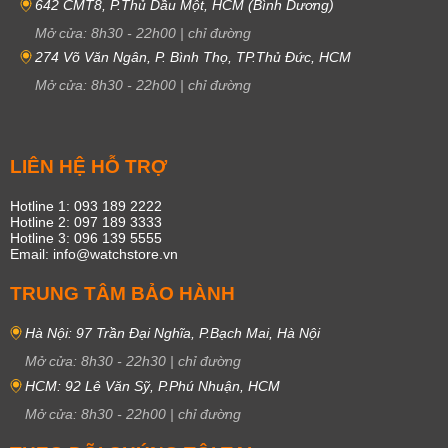
642 CMT8, P.Thủ Dầu Một, HCM (Bình Dương)
Mở cửa:
8h30
-
22h00
|
chỉ đường
Còn với dây da, bạn sẽ có nhiều sự lựa chọn hơn về màu sắc, LTP
được thiết kế với những tone màu cực thời thượng để các bạn gái cân
274 Võ Văn Ngân, P. Bình Thọ, TP.Thủ Đức, HCM
nhắc như đỏ, hồng, đen, ghi,… Dây đeo đồng hồ chất liệu da mềm mại,
Mở cửa:
8h30
-
22h00
|
chỉ đường
vậy nên bạn sẽ không bị hằn hay đau rát cổ tay khi đeo lâu.
Cấu tạo pin của đồng hồ LTP
Chiếc Casio LTP hoạt động với phiên bản pin thạch anh là một khối liền
LIÊN HỆ HỖ TRỢ
nhau, sắp xếp ổn định, cho phép thiết bị chạy chính xác tuyệt đối đến
Hotline 1: 093 189 2222
từng giây. Bên cạnh đó, tuổi thọ của pin cũng ưu trội hơn những dòng pin
Hotline 2: 097 189 3333
thông thường khác, có thể lên tới 3 năm.
Hotline 3: 096 139 5555
Email: info@watchstore.vn
Ngoài cấu tạo pin ưu trội, đồng hồ Casio phiên bản LTP còn được trang
bị tính năng chống sốc. Với tính năng này, bạn sẽ hạn chế tối đa được
TRUNG TÂM BẢO HÀNH
những tác động từ bên ngoài đến độ bền của thiết bị. Tuy nhiên, có một
điểm hạn chế của dòng LTP là khó hoạt động và sửa chữa lại được nếu
Hà Nội: 97 Trần Đại Nghĩa, P.Bạch Mai, Hà Nội
bị hỏng.
Mở cửa:
8h30
-
22h30
|
chỉ đường
Một số mẫu đồng hồ Casio LTP được ưa
HCM: 92 Lê Văn Sỹ, P.Phú Nhuận, HCM
chuộng nhất
Mở cửa:
8h30
-
22h00
|
chỉ đường