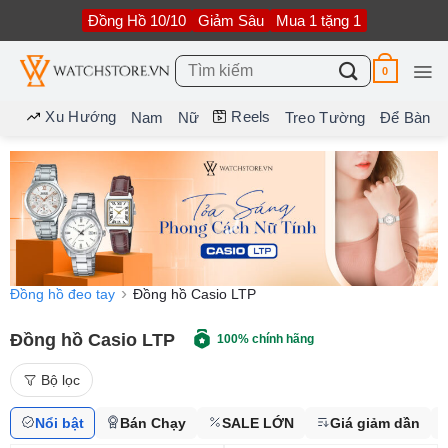
Bỏ
Đồng Hồ 10/10
Giảm Sâu
Mua 1 tặng 1
qua
nội
dung
Tìm
0
kiếm:
Xu Hướng
Reels
Nam
Nữ
Treo Tường
Để Bàn
Đồng hồ đeo tay
Đồng hồ Casio LTP
Đồng hồ Casio LTP
100% chính hãng
Bộ lọc
Nổi bật
Bán Chạy
SALE LỚN
Giá giảm dần