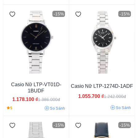
-15%
-15%
Vỏ màu vàng
Vỏ vàng hồng
Vỏ màu bạc
Vỏ màu trắng
Vỏ màu đen
Casio Nữ LTP-VT01D-
Casio Nữ LTP-1274D-1ADF
1BUDF
1.055.700
₫
1.242.000đ
1.178.100
₫
1.386.000đ
So Sánh
5
So Sánh
Mặt tròn
Mặt chữ nhật
Mặt vuông
-15%
-15%