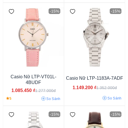
-15%
-15%
Kim (Analog)
Casio Nữ LTP-VT01L-
Casio Nữ LTP-1183A-7ADF
4BUDF
1.149.200
₫
1.352.000đ
1.085.450
₫
1.277.000đ
So Sánh
5
So Sánh
-15%
-15%