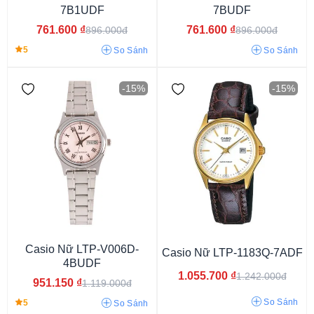
7B1UDF
7BUDF
761.600
₫
761.600
₫
896.000đ
896.000đ
5
So Sánh
So Sánh
-15%
-15%
Casio Nữ LTP-V006D-
3atm
5atm
10atm
30atm
Casio Nữ LTP-1183Q-7ADF
4BUDF
1.055.700
₫
1.242.000đ
951.150
₫
1.119.000đ
So Sánh
5
So Sánh