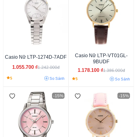
Pin/Quartz
Casio Nữ LTP-VT01GL-
Casio Nữ LTP-1274D-7ADF
9BUDF
1.055.700
₫
1.242.000đ
1.178.100
₫
1.386.000đ
5
So Sánh
5
So Sánh
-15%
-15%
Kính Khoáng
Hardlex Crystal
Kính Nhựa