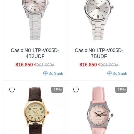
Nhật
Casio Nữ LTP-V005D-
Casio Nữ LTP-V005D-
4B2UDF
7BUDF
816.850
₫
816.850
₫
961.000đ
961.000đ
So Sánh
So Sánh
-15%
-15%
Nữ
Unisex