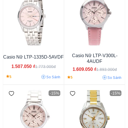
Dây màu xanh
Dây màu đỏ
Dây màu vàng
Casio Nữ LTP-V300L-
Casio Nữ LTP-1335D-5AVDF
4AUDF
Dây màu hồng
Dây màu trắng
Dây phối màu
1.507.050
₫
1.773.000đ
1.609.050
₫
1.893.000đ
Dây màu bạc
Dây màu đen
Dây nâu đậm
5
So Sánh
5
So Sánh
Dây nâu sáng
-15%
-15%