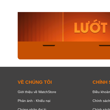
Orient Nam RA-
Casio N
AA0B05R19B
115D-1A
9.480.000₫
2.823.000
8.058.000₫
2.399.5
Mua ngay
Mua ng
150
VỀ CHÚNG TÔI
CHÍNH
Giới thiệu về WatchStore
Điều khoản
Phản ánh - Khiếu nại
Chính sác
Chứng nhận đại lý
Chính sác