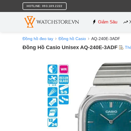
Bỏ
HOTLINE: 093.189.2222
qua
nội
dung
Giảm Sâu
Đồng hồ đeo tay
Đồng hồ Casio
AQ-240E-3ADF
Đồng Hồ Casio Unisex AQ-240E-3ADF
Th