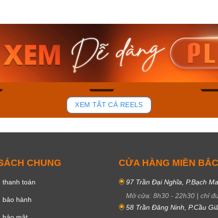
am MTS-
Casio Nam MTS-
Casio U
VDF
RS100L-1AVDF
230EL-
₫
4.276.000₫
2.117.0
50₫
3.634.600₫
1.799.
ay
Mua ngay
Mua 
85
44
XEM TẤT CẢ REELS
 SÁCH CHUNG
CỬA HÀNG MIỀN BẮ
 thanh toán
97 Trần Đại Nghĩa, P.Bạch Ma
Mở cửa:
8h30
-
22h30
|
chỉ đ
h bảo hành
58 Trần Đăng Ninh, P.Cầu Giấ
h bảo mật