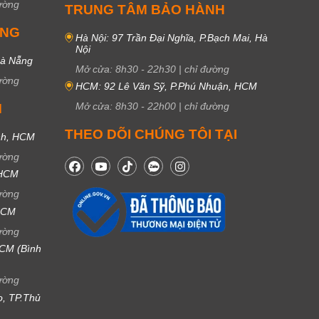
ường
TRUNG TÂM BẢO HÀNH
UNG
Hà Nội: 97 Trần Đại Nghĩa, P.Bạch Mai, Hà
Nội
Đà Nẵng
Mở cửa:
8h30
-
22h30
|
chỉ đường
ường
HCM: 92 Lê Văn Sỹ, P.Phú Nhuận, HCM
Mở cửa:
8h30
-
22h00
|
chỉ đường
M
THEO DÕI CHÚNG TÔI TẠI
nh, HCM
ường
 HCM
ường
 HCM
ường
CM (Bình
ường
ọ, TP.Thủ