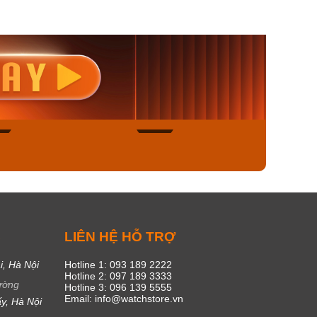
nisex AQ-
Casio Nữ LTP-V300L-
Casio
1ADF
4AUDF
1381L
00₫
1.893.000₫
1.893.
450₫
1.609.050₫
1.609
ngay
Mua ngay
Mua
49
17
C
LIÊN HỆ HỖ TRỢ
i, Hà Nội
Hotline 1: 093 189 2222
Hotline 2: 097 189 3333
ường
Hotline 3: 096 139 5555
Email: info@watchstore.vn
y, Hà Nội