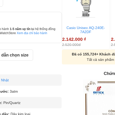
Casio Unisex AQ-240E-
o hành
1-5 năm uy tín
tại hệ thống đồng
7A2DF
 WatchStore
Xem địa chỉ bảo hành
2.142.000
₫
2
2.520.000đ
2.
Đã có 155,724+ Khách đã
dẫn chọn size
Tất cả sản phẩm 
Chứn
Nhật
nước:
3atm
y:
Pin/Quartz
u dây:
Dây kim loại