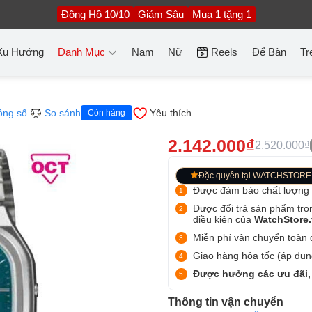
Đồng Hồ 10/10
Giảm Sâu
Mua 1 tặng 1
Xu Hướng
Danh Mục
Nam
Nữ
Reels
Để Bàn
Tr
ông số
So sánh
Yêu thích
Còn hàng
2.142.000₫
2.520.000₫
Đặc quyền tại WATCHSTORE
Được đảm bảo chất lượng
Được đổi trả sản phẩm tro
điều kiện của
WatchStore
Miễn phí vận chuyển toàn q
Giao hàng hỏa tốc (áp dụng
Được hưởng các ưu đãi,
Thông tin vận chuyển