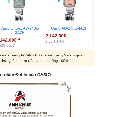
Casio Unisex AQ-240E-
Casio AQ-240E-4ADF
Casio Uni
2ADF
7
2.142.000
₫
.142.000
₫
2.142.000
2.520.000đ
520.000đ
2.520.000đ
 mua hàng tại WatchStore.vn trong 5 năm qua.
chúng tôi bán ra đều là chính hãng 100%
g nhận Đại lý của CASIO