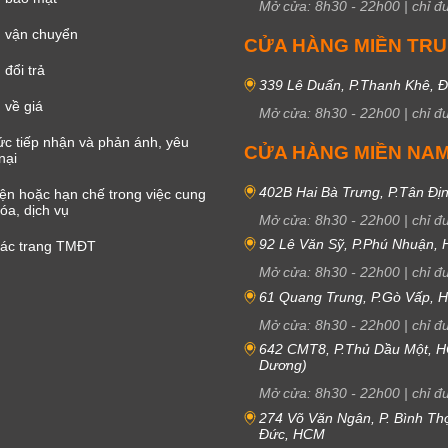
Mở cửa:
8h30
-
22h00
|
chỉ đ
 vận chuyển
CỬA HÀNG MIỀN TR
đổi trả
339 Lê Duẩn, P.Thanh Khê, 
 về giá
Mở cửa:
8h30
-
22h00
|
chỉ đ
c tiếp nhận và phản ánh, yêu
CỬA HÀNG MIỀN NA
nại
402B Hai Bà Trưng, P.Tân Đị
iện hoặc hạn chế trong việc cung
óa, dịch vụ
Mở cửa:
8h30
-
22h00
|
chỉ đ
92 Lê Văn Sỹ, P.Phú Nhuận,
các trang TMĐT
Mở cửa:
8h30
-
22h00
|
chỉ đ
61 Quang Trung, P.Gò Vấp,
Mở cửa:
8h30
-
22h00
|
chỉ đ
642 CMT8, P.Thủ Dầu Một, H
Dương)
Mở cửa:
8h30
-
22h00
|
chỉ đ
274 Võ Văn Ngân, P. Bình Th
Đức, HCM