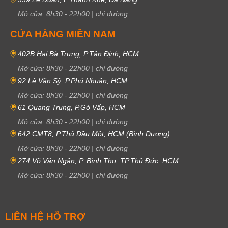
Mở cửa:
8h30
-
22h00
|
chỉ đường
CỬA HÀNG MIỀN NAM
402B Hai Bà Trưng, P.Tân Định, HCM
Mở cửa:
8h30
-
22h00
|
chỉ đường
92 Lê Văn Sỹ, P.Phú Nhuận, HCM
Mở cửa:
8h30
-
22h00
|
chỉ đường
61 Quang Trung, P.Gò Vấp, HCM
Mở cửa:
8h30
-
22h00
|
chỉ đường
642 CMT8, P.Thủ Dầu Một, HCM (Bình Dương)
Mở cửa:
8h30
-
22h00
|
chỉ đường
274 Võ Văn Ngân, P. Bình Thọ, TP.Thủ Đức, HCM
Mở cửa:
8h30
-
22h00
|
chỉ đường
LIÊN HỆ HỖ TRỢ