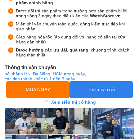
phẩm chính hãng
Được đổi trả sản phẩm trong trường hợp sản phẩm bị lỗi
trong vòng 3 ngày theo điều kiện của
WatchStore.vn
Miễn phí vận chuyển toàn quốc, đồng kiểm trực tiếp khi
giao nhận.
Giao hàng hỏa tốc (áp dụng đối với hàng có sẵn tại cửa
hàng gần nhất)
Được hưởng các ưu đãi, quà tặng
, chương trình khách
hàng thân thiết.
Thông tin vận chuyển
nội thành HN, Đà Nẵng, HCM trong ngày,
các tỉnh thành khác từ 1 đến 3 ngày
MUA NGAY
Thêm vào giỏ
Xem siêu thị có hàng