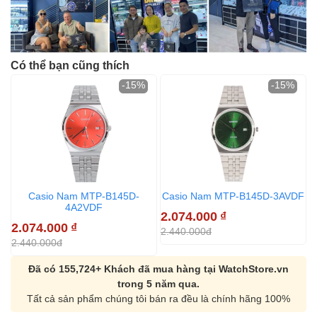
Có thể bạn cũng thích
-15%
-15%
Casio Nam MTP-B145D-
Casio Nam MTP-B145D-3AVDF
4A2VDF
2.074.000
₫
2.074.000
₫
2
2.440.000đ
2.440.000đ
2
Đã có 155,724+ Khách đã mua hàng tại WatchStore.vn
trong 5 năm qua.
Tất cả sản phẩm chúng tôi bán ra đều là chính hãng 100%