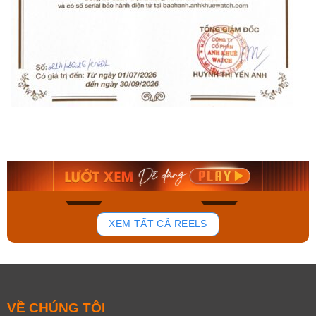
Casio Nam MTP-
Casio Nam MTP-
B145D-2A2VDF
B145D-2A2VDF
2.440.000₫
2.440.000₫
2.074.000₫
2.074.000₫
Mua ngay
Mua ngay
764
590
XEM TẤT CẢ REELS
VỀ CHÚNG TÔI