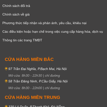
Chính sách đổi trả
Chính sách về giá
Phương thức tiếp nhận và phản ánh, yêu cầu, khiêu nại
Các điều kiện hoặc hạn chế trong việc cung cấp hàng hóa, dịch vụ
Thông tin các trang TMĐT
CỬA HÀNG MIỀN BẮC
97 Trần Đại Nghĩa, P.Bạch Mai, Hà Nội
Mở cửa:
8h30
-
22h30
|
chỉ đường
58 Trần Đăng Ninh, P.Cầu Giấy, Hà Nội
Mở cửa:
8h30
-
22h00
|
chỉ đường
CỬA HÀNG MIỀN TRUNG
339 Lê Duẩn, P.Thanh Khê, Đà Nẵng