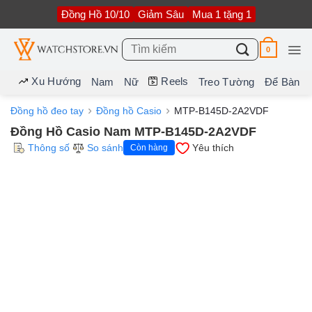
Bỏ
Đồng Hồ 10/10
Giảm Sâu
Mua 1 tặng 1
qua
nội
dung
Tìm
0
kiếm:
Xu Hướng
Reels
Nam
Nữ
Treo Tường
Để Bàn
Đồng hồ đeo tay
Đồng hồ Casio
MTP-B145D-2A2VDF
Đồng Hồ Casio Nam MTP-B145D-2A2VDF
Thông số
So sánh
Yêu thích
Còn hàng