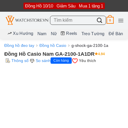
Bỏ
Đồng Hồ 10/10
Giảm Sâu
Mua 1 tặng 1
qua
nội
dung
Tìm
0
kiếm:
Xu Hướng
Reels
Nam
Nữ
Treo Tường
Để Bàn
Đồng hồ đeo tay
Đồng hồ Casio
g-shock-ga-2100-1a
Đồng Hồ Casio Nam GA-2100-1A1DR
4.94
Thông số
So sánh
Yêu thích
Còn hàng