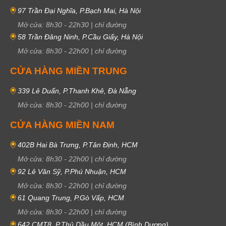
97 Trần Đại Nghĩa, P.Bạch Mai, Hà Nội
Mở cửa:
8h30
-
22h30
|
chỉ đường
58 Trần Đăng Ninh, P.Cầu Giấy, Hà Nội
Mở cửa:
8h30
-
22h00
|
chỉ đường
CỬA HÀNG MIỀN TRUNG
339 Lê Duẩn, P.Thanh Khê, Đà Nẵng
Mở cửa:
8h30
-
22h00
|
chỉ đường
CỬA HÀNG MIỀN NAM
402B Hai Bà Trưng, P.Tân Định, HCM
Mở cửa:
8h30
-
22h00
|
chỉ đường
92 Lê Văn Sỹ, P.Phú Nhuận, HCM
Mở cửa:
8h30
-
22h00
|
chỉ đường
61 Quang Trung, P.Gò Vấp, HCM
Mở cửa:
8h30
-
22h00
|
chỉ đường
642 CMT8, P.Thủ Dầu Một, HCM (Bình Dương)