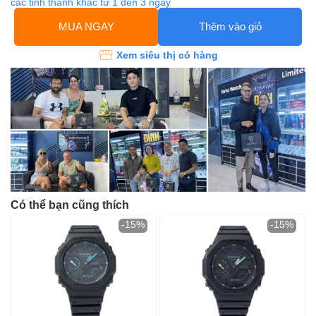
các tỉnh thành khác từ 1 đến 3 ngày
MUA NGAY
Thêm vào giỏ
Xem siêu thị có hàng
Có thể bạn cũng thích
-15%
-15%