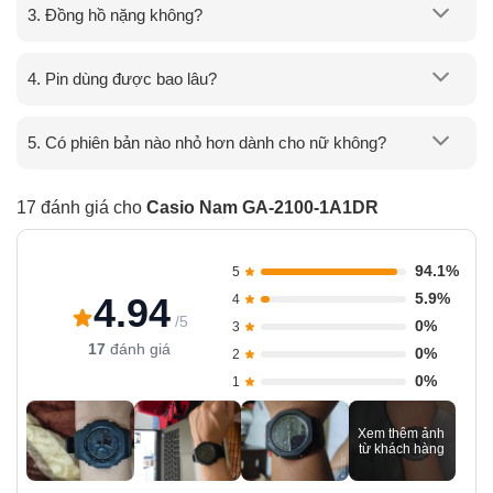
3. Đồng hồ nặng không?
4. Pin dùng được bao lâu?
5. Có phiên bản nào nhỏ hơn dành cho nữ không?
17 đánh giá cho
Casio Nam GA-2100-1A1DR
94.1%
5
5.9%
4.94
4
/5
0%
3
17
đánh giá
0%
2
0%
1