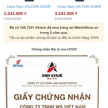
Casio Nam GA-2100-1A2DR
Casio Nam GA-2100-1A3DR
3.241.900
₫
3.241.900
₫
3
3.814.000đ
3.814.000đ
3
Đã có 155,724+ Khách đã mua hàng tại WatchStore.vn
trong 5 năm qua.
Tất cả sản phẩm chúng tôi bán ra đều là chính hãng 100%
Chứng nhận Đại lý của CASIO