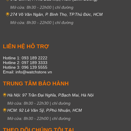
Mở cửa:
8h30
-
22h00
|
chỉ đường
274 Võ Văn Ngân, P. Bình Thọ, TP.Thủ Đức, HCM
Mở cửa:
8h30
-
22h00
|
chỉ đường
LIÊN HỆ HỖ TRỢ
Hotline 1: 093 189 2222
Hotline 2: 097 189 3333
Hotline 3: 096 139 5555
Email: info@watchstore.vn
TRUNG TÂM BẢO HÀNH
Hà Nội: 97 Trần Đại Nghĩa, P.Bạch Mai, Hà Nội
Mở cửa:
8h30
-
22h30
|
chỉ đường
HCM: 92 Lê Văn Sỹ, P.Phú Nhuận, HCM
Mở cửa:
8h30
-
22h00
|
chỉ đường
THEO DÕI CHÚNG TÔI TẠI