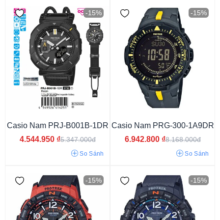
-15%
-15%
Casio Nam PRJ-B001B-1DR
Casio Nam PRG-300-1A9DR
Từ 3 - 6 triệu
Từ 6 - 9 triệu
Từ 9 - 15 triệu
Từ 15 - 30 triệu
4.544.950
₫
6.942.800
₫
5.347.000đ
8.168.000đ
So Sánh
So Sánh
-15%
-15%