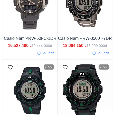
Dù/Vải
Dây Nhựa
Dây kim loại
Dây cao su
Casio Nam PRW-50FC-1DR
Casio Nam PRW-3500T-7DR
16.527.400
₫
13.004.150
₫
19.444.000đ
15.299.000đ
So Sánh
So Sánh
-15%
-15%
12mm
13mm
13.5mm
14.5mm
15mm
16mm
12.6mm
12.3mm
14.8mm
13.6mm