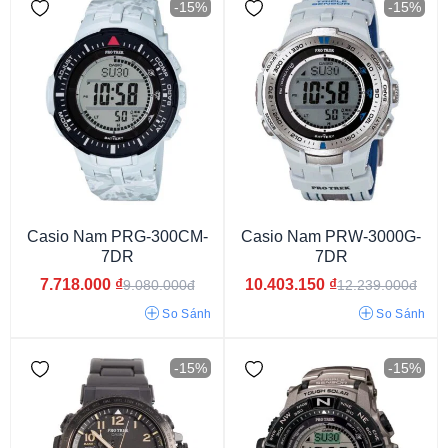
-15%
-15%
Năng lượng ánh sáng
Pin/Quartz
Casio Nam PRG-300CM-
Casio Nam PRW-3000G-
7DR
7DR
7.718.000
₫
10.403.150
₫
9.080.000đ
12.239.000đ
So Sánh
So Sánh
Kính Khoáng
Kính Sapphire
-15%
-15%