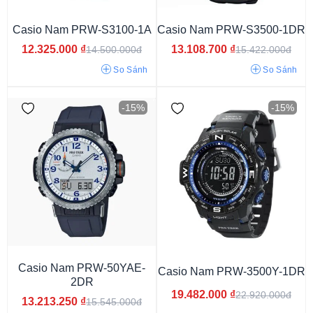
Casio Nam PRW-S3100-1A
Casio Nam PRW-S3500-1DR
12.325.000
₫
13.108.700
₫
14.500.000đ
15.422.000đ
So Sánh
So Sánh
-15%
-15%
Mặt màu xanh
Mặt màu trắng
Mặt màu đen
Mặt màu hồng
Mặt màu xám
Mặt xám ghi
Casio Nam PRW-50YAE-
Casio Nam PRW-3500Y-1DR
2DR
19.482.000
₫
22.920.000đ
13.213.250
₫
15.545.000đ