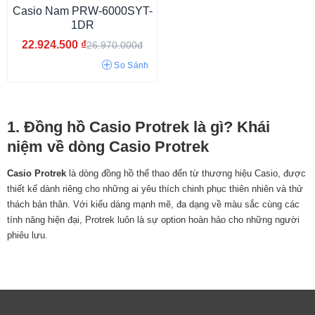
Casio Nam PRW-6000SYT-
1DR
Bát giác tròn
Mặt tròn
22.924.500
₫
26.970.000đ
So Sánh
1. Đồng hồ Casio Protrek là gì? Khái
niệm về dòng Casio Protrek
Casio Protrek
là dòng đồng hồ thể thao đến từ thương hiệu Casio, được
thiết kế dành riêng cho những ai yêu thích chinh phục thiên nhiên và thử
thách bản thân. Với kiểu dáng mạnh mẽ, đa dạng về màu sắc cùng các
tính năng hiện đại, Protrek luôn là sự option hoàn hảo cho những người
phiêu lưu.