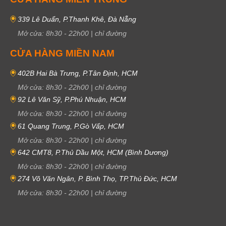
339 Lê Duẩn, P.Thanh Khê, Đà Nẵng
Mở cửa:
8h30
-
22h00
|
chỉ đường
Casio Protrek có kiểu dáng mạnh mẽ
CỬA HÀNG MIỀN NAM
Dòng Protrek có hai kiểu mặt số phổ biến: một phiên bản sử dụng màn
hình điện tử hoàn toàn, và một phiên bản kết hợp giữa kim truyền thống
402B Hai Bà Trưng, P.Tân Định, HCM
với màn hình số hiện đại (Digital-Analog). Mặt đồng hồ vẫn giữ thiết kế
Mở cửa:
8h30
-
22h00
|
chỉ đường
tròn quen thuộc với các gam màu tối như đen, nâu, xanh dương đậm,
92 Lê Văn Sỹ, P.Phú Nhuận, HCM
mang lại vẻ nam tính và cuốn hút.
Mở cửa:
8h30
-
22h00
|
chỉ đường
Đối với các mẫu Protrek cao cấp, công nghệ hiển thị tiên tiến còn được
61 Quang Trung, P.Gò Vấp, HCM
áp dụng với hai chế độ màn hình. Khi nâng cổ tay lên, màn hình Oled
Mở cửa:
8h30
-
22h00
|
chỉ đường
màu sẽ kích hoạt, hiển thị rõ ràng và sắc nét. Nếu không sử dụng trong
642 CMT8, P.Thủ Dầu Một, HCM (Bình Dương)
một khoảng thời gian, đồng hồ tự động chuyển sang chế độ đơn sắc,
giúp tiết kiệm năng lượng và đảm bảo khả năng hiển thị tốt ở nhiều góc
Mở cửa:
8h30
-
22h00
|
chỉ đường
nhìn khác nhau.
274 Võ Văn Ngân, P. Bình Thọ, TP.Thủ Đức, HCM
2.2 Chức năng
Mở cửa:
8h30
-
22h00
|
chỉ đường
Casio Protrek luôn được trang bị những công nghệ tiên tiến nhất như
chỉnh giờ tự động, giúp người dùng luôn cập nhật thời gian chính xác dù