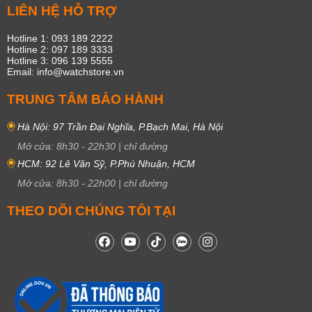
di chuyển qua nhiều khu vực hay thay đổi múi giờ. Đây là một lợi thế lớn
LIÊN HỆ HỖ TRỢ
đối với những người yêu thích du lịch, thám hiểm hoặc làm việc trong
môi trường đòi hỏi sự chính xác về thời gian.
Hotline 1: 093 189 2222
Hotline 2: 097 189 3333
Ngoài ra, dòng
đồng hồ
này cũng tích hợp hàng loạt tính năng hữu ích
Hotline 3: 096 139 5555
Email: info@watchstore.vn
dành cho người đam mê thể thao và hoạt động ngoài trời. Các chức
năng điển hình có thể kể đến như: hiển thị lịch tự động, cập nhật giờ thế
TRUNG TÂM BẢO HÀNH
giới, chế độ bấm giờ thể thao, đếm ngược, báo thức linh hoạt và hệ
thống đèn LED siêu sáng hỗ trợ quan sát rõ ràng vào ban đêm. Đồng
Hà Nội: 97 Trần Đại Nghĩa, P.Bạch Mai, Hà Nội
thời, cảm biến ánh sáng sẽ giúp đèn tự động tắt khi môi trường đủ sáng,
Mở cửa:
8h30
-
22h30
|
chỉ đường
giúp tiết kiệm năng lượng hiệu quả.
HCM: 92 Lê Văn Sỹ, P.Phú Nhuận, HCM
Mở cửa:
8h30
-
22h00
|
chỉ đường
THEO DÕI CHÚNG TÔI TẠI