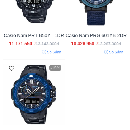
Casio Nam PRT-B50YT-1DR
Casio Nam PRG-601YB-2DR
11.171.550
₫
10.426.950
₫
13.143.000đ
12.267.000đ
So Sánh
So Sánh
Vỏ màu xanh
Vỏ màu xám
Vỏ màu bạc
-15%
Vỏ màu trắng
Vỏ màu đen