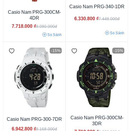
Casio Nam PRG-340-1DR
Casio Nam PRG-300CM-
4DR
6.330.800
₫
7.448.000đ
Casio Protrek
7.718.000
₫
9.080.000đ
So Sánh
So Sánh
-15%
-15%
Casio Nam PRG-300CM-
Casio Nam PRG-300-7DR
3DR
6.942.800
₫
8.168.000đ