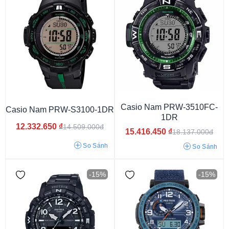
Casio Nam PRW-3510FC-
Casio Nam PRW-S3100-1DR
Trên 45 mm
1DR
12.332.650
₫
14.509.000đ
15.416.450
₫
18.137.000đ
So Sánh
So Sánh
-15%
-15%