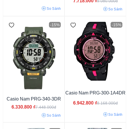
7.718.000
₫
9.080.000đ
So Sánh
So Sánh
10atm
20atm
-15%
-15%
Kim - điện tử
Casio Nam PRG-300-1A4DR
Casio Nam PRG-340-3DR
6.942.800
₫
8.168.000đ
6.330.800
₫
7.448.000đ
So Sánh
So Sánh