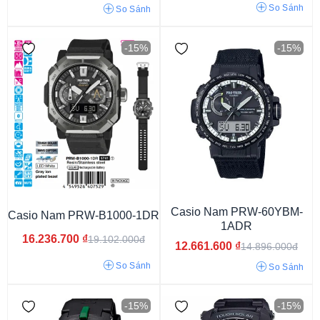
So Sánh
So Sánh
-15%
-15%
Dây màu đen
Casio Nam PRW-60YBM-
Casio Nam PRW-B1000-1DR
1ADR
16.236.700
₫
19.102.000đ
12.661.600
₫
14.896.000đ
So Sánh
So Sánh
-15%
-15%