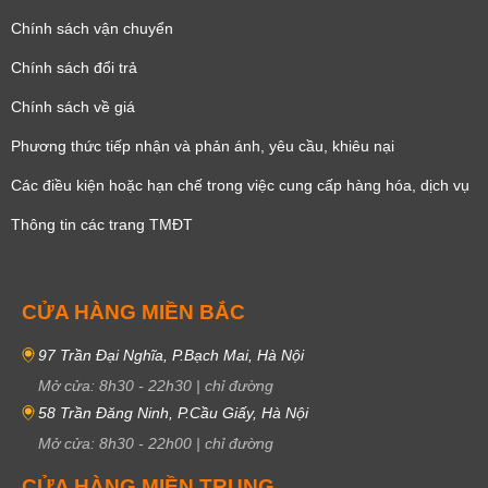
2. Từ A đến Z về các đặc điểm của đồng hồ Casio
Chính sách vận chuyển
Protrek
Chính sách đổi trả
2.1 Thiết kế
Chính sách về giá
Đây là dòng đồng hồ được sinh ra dành cho cánh mày râu với phong
Phương thức tiếp nhận và phản ánh, yêu cầu, khiêu nại
cách hầm hố, đậm chất thể thao, nổi bật với đường kính mặt lớn từ 50 –
55mm. Dù mang vẻ ngoài mạnh mẽ, một số chi tiết trên đồng hồ vẫn
Các điều kiện hoặc hạn chế trong việc cung cấp hàng hóa, dịch vụ
được thiết kế thanh thoát, tạo nên sự cân bằng giữa sự bền bỉ và tính
thẩm mỹ. Đặc biệt, trọng lượng nhẹ chỉ khoảng 55 – 65g giúp người đeo
Thông tin các trang TMĐT
cảm thấy thoải mái ngay cả khi sử dụng trong thời gian dài.
Kết nối Bluetooth
World Time
Báo thức
Đồng hồ bấm giờ
Dạ quang
La bàn
Nhiệt kế
Lịch thứ
Lịch ngày
CỬA HÀNG MIỀN BẮC
Giờ, phút, giây
Giờ, phút
Lịch 24 giờ
Đèn Led
97 Trần Đại Nghĩa, P.Bạch Mai, Hà Nội
Mở cửa:
8h30
-
22h30
|
chỉ đường
58 Trần Đăng Ninh, P.Cầu Giấy, Hà Nội
Mở cửa:
8h30
-
22h00
|
chỉ đường
CỬA HÀNG MIỀN TRUNG