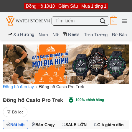
Bỏ
Đồng Hồ 10/10
Giảm Sâu
Mua 1 tặng 1
qua
nội
dung
Tìm
0
kiếm:
Xu Hướng
Reels
Nam
Nữ
Treo Tường
Để Bàn
Đồng hồ đeo tay
Đồng hồ Casio Pro Trek
Đồng hồ Casio Pro Trek
100% chính hãng
Bộ lọc
Nổi bật
Bán Chạy
SALE LỚN
Giá giảm dần