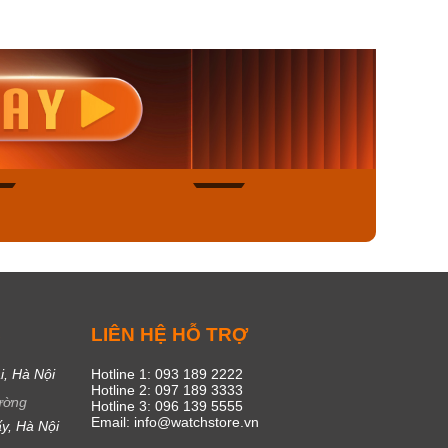
nisex AQ-
Casio Nữ LTP-V300L-
Casio
1ADF
4AUDF
1381L
00₫
1.893.000₫
1.893.
450₫
1.609.050₫
1.609
ngay
Mua ngay
Mua
49
17
C
LIÊN HỆ HỖ TRỢ
i, Hà Nội
Hotline 1: 093 189 2222
Hotline 2: 097 189 3333
ường
Hotline 3: 096 139 5555
Email: info@watchstore.vn
y, Hà Nội