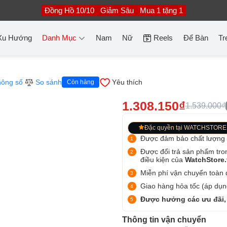
Đồng Hồ 10/10
Giảm Sâu
Mua 1 tặng 1
Xu Hướng
Danh Mục
Nam
Nữ
Reels
Để Bàn
Tr
ông số
So sánh
Yêu thích
Còn hàng
1.308.150₫
1.539.000₫
Đặc quyền tại WATCHSTORE
Được đảm bảo chất lượng
Được đổi trả sản phẩm tro
điều kiện của
WatchStore
Miễn phí vận chuyển toàn q
Giao hàng hỏa tốc (áp dụng
Được hưởng các ưu đãi,
Thông tin vận chuyển