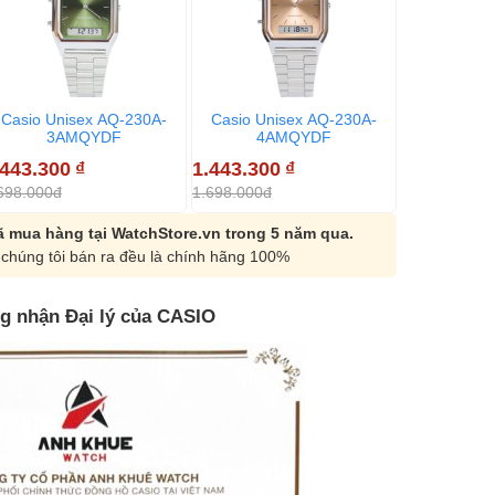
Casio Unisex AQ-230A-
Casio Unisex AQ-230A-
Casio N
3AMQYDF
4AMQYDF
7A
.443.300
₫
1.443.300
₫
1.308.150
698.000đ
1.698.000đ
1.539.000đ
 mua hàng tại WatchStore.vn trong 5 năm qua.
chúng tôi bán ra đều là chính hãng 100%
g nhận Đại lý của CASIO