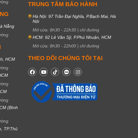
ường
TRUNG TÂM BẢO HÀNH
UNG
Hà Nội: 97 Trần Đại Nghĩa, P.Bạch Mai, Hà
Nội
Đà Nẵng
Mở cửa:
8h30
-
22h30
|
chỉ đường
ường
HCM: 92 Lê Văn Sỹ, P.Phú Nhuận, HCM
Mở cửa:
8h30
-
22h00
|
chỉ đường
M
THEO DÕI CHÚNG TÔI TẠI
nh, HCM
ường
 HCM
ường
 HCM
ường
CM (Bình
ường
ọ, TP.Thủ