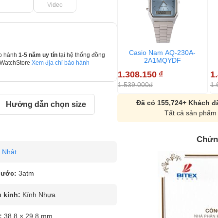
Video
Casio Nam AQ-230A-
o hành
1-5 năm uy tín
tại hệ thống đồng
2A1MQYDF
 WatchStore
Xem địa chỉ bảo hành
1.308.150
₫
1
1.539.000đ
1.
Đã có 155,724+ Khách đã
Hướng dẫn chọn size
Tất cả sản phẩm 
Chứn
Nhật
nước:
3atm
u kính:
Kính Nhựa
:
38.8 × 29.8 mm