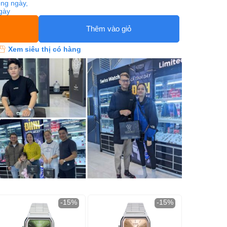
ng ngày,
ngày
Thêm vào giỏ
Xem siêu thị có hàng
-15%
-15%