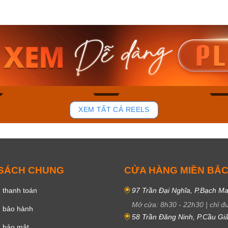
am MTS-
Casio Nam MTS-
Casio U
VDF
RS100L-1AVDF
230EL-
₫
4.276.000₫
2.117.0
50₫
3.634.600₫
1.799.
ay
Mua ngay
Mua 
85
44
XEM TẤT CẢ REELS
 SÁCH CHUNG
CỬA HÀNG MIỀN BẮ
 thanh toán
97 Trần Đại Nghĩa, P.Bạch Ma
Mở cửa:
8h30
-
22h30
|
chỉ đ
h bảo hành
58 Trần Đăng Ninh, P.Cầu Giấ
h bảo mật