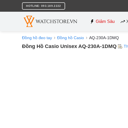
Bỏ
HOTLINE: 093.189.2222
qua
nội
dung
Giảm Sâu
Đồng hồ đeo tay
Đồng hồ Casio
AQ-230A-1DMQ
Đồng Hồ Casio Unisex AQ-230A-1DMQ
Th