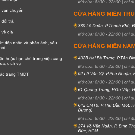
Mở cửa:
8h30
-
22h00
|
chỉ đ
 vận chuyển
CỬA HÀNG MIỀN TR
đổi trả
339 Lê Duẩn, P.Thanh Khê, 
 về giá
Mở cửa:
8h30
-
22h00
|
chỉ đ
c tiếp nhận và phản ánh, yêu
CỬA HÀNG MIỀN NA
nại
402B Hai Bà Trưng, P.Tân Đị
iện hoặc hạn chế trong việc cung
óa, dịch vụ
Mở cửa:
8h30
-
22h00
|
chỉ đ
92 Lê Văn Sỹ, P.Phú Nhuận,
các trang TMĐT
Mở cửa:
8h30
-
22h00
|
chỉ đ
61 Quang Trung, P.Gò Vấp,
Mở cửa:
8h30
-
22h00
|
chỉ đ
642 CMT8, P.Thủ Dầu Một, H
Dương)
Mở cửa:
8h30
-
22h00
|
chỉ đ
274 Võ Văn Ngân, P. Bình Th
Đức, HCM