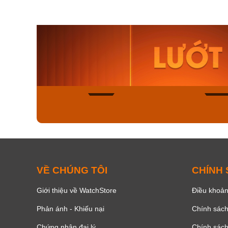
Orient Nam RA-
Casio N
AA0B05R19B
115D-1A
9.480.000₫
2.823.000
8.058.000₫
2.399.5
Mua ngay
Mua ng
150
VỀ CHÚNG TÔI
CHÍNH
Giới thiệu về WatchStore
Điều khoản
Phản ánh - Khiếu nại
Chính sác
Chứng nhận đại lý
Chính sác