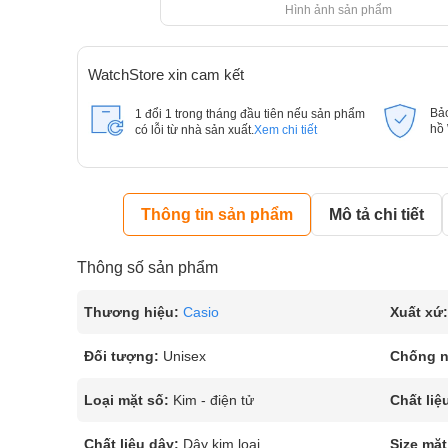
Hình ảnh sản phẩm
WatchStore xin cam kết
Bả
1 đổi 1 trong tháng đầu tiên nếu sản phẩm
hồ
có lỗi từ nhà sản xuất.
Xem chi tiết
Thông tin sản phẩm
Mô tả chi tiết
Thông số sản phẩm
Thương hiệu:
Casio
Xuất xứ:
Đối tượng:
Unisex
Chống 
Loại mặt số:
Kim - điện tử
Chất liệ
Chất liệu dây:
Dây kim loại
Size mặt