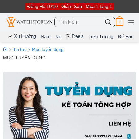
Bỏ
Đồng Hồ 10/10
Giảm Sâu
Mua 1 tặng 1
qua
nội
dung
Tìm
0
kiếm:
Xu Hướng
Reels
Nam
Nữ
Treo Tường
Để Bàn
Tin tức
Mục tuyển dụng
MỤC TUYỂN DỤNG