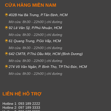
CỬA HÀNG MIỀN NAM
402B Hai Bà Trưng, P.Tân Định, HCM
Mở cửa:
8h30
-
22h00
|
chỉ đường
92 Lê Văn Sỹ, P.Phú Nhuận, HCM
Mở cửa:
8h30
-
22h00
|
chỉ đường
61 Quang Trung, P.Gò Vấp, HCM
Mở cửa:
8h30
-
22h00
|
chỉ đường
642 CMT8, P.Thủ Dầu Một, HCM (Bình Dương)
Mở cửa:
8h30
-
22h00
|
chỉ đường
274 Võ Văn Ngân, P. Bình Thọ, TP.Thủ Đức, HCM
Mở cửa:
8h30
-
22h00
|
chỉ đường
LIÊN HỆ HỖ TRỢ
Hotline 1: 093 189 2222
Hotline 2: 097 189 3333