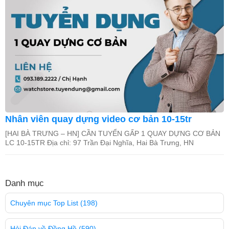
Nhân viên quay dựng video cơ bản 10-15tr
[HAI BÀ TRƯNG – HN] CẦN TUYỂN GẤP 1 QUAY DỰNG CƠ BẢN
LC 10-15TR Địa chỉ: 97 Trần Đại Nghĩa, Hai Bà Trưng, HN
Danh mục
Chuyên mục Top List
(198)
Hỏi Đáp về Đồng Hồ
(590)