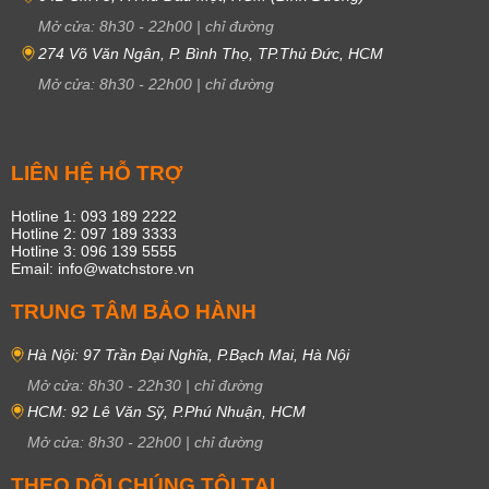
Mở cửa:
8h30
-
22h00
|
chỉ đường
274 Võ Văn Ngân, P. Bình Thọ, TP.Thủ Đức, HCM
Mở cửa:
8h30
-
22h00
|
chỉ đường
LIÊN HỆ HỖ TRỢ
Hotline 1: 093 189 2222
Hotline 2: 097 189 3333
Hotline 3: 096 139 5555
Email: info@watchstore.vn
TRUNG TÂM BẢO HÀNH
Hà Nội: 97 Trần Đại Nghĩa, P.Bạch Mai, Hà Nội
Mở cửa:
8h30
-
22h30
|
chỉ đường
HCM: 92 Lê Văn Sỹ, P.Phú Nhuận, HCM
Mở cửa:
8h30
-
22h00
|
chỉ đường
THEO DÕI CHÚNG TÔI TẠI