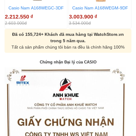
Casio Nam A168WEGC-3DF
Casio Nam A168WEGM-9DF
2.212.550
₫
3.003.900
₫
2
2.603.000đ
3.534.000đ
3
Đã có 155,724+ Khách đã mua hàng tại WatchStore.vn
trong 5 năm qua.
Tất cả sản phẩm chúng tôi bán ra đều là chính hãng 100%
Chứng nhận Đại lý của CASIO