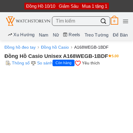
Bỏ
Đồng Hồ 10/10
Giảm Sâu
Mua 1 tặng 1
qua
nội
dung
Tìm
0
kiếm:
Xu Hướng
Reels
Nam
Nữ
Treo Tường
Để Bàn
Đồng hồ đeo tay
Đồng hồ Casio
A168WEGB-1BDF
Đồng Hồ Casio Unisex A168WEGB-1BDF
5.00
Thông số
So sánh
Yêu thích
Còn hàng