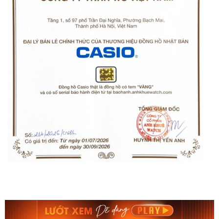
Orient Nam RA-
Casio Nam MTS-
AA0B05R19B
115D-1AVDF
9.480.000₫
2.823.000₫
8.058.000₫
2.399.550₫
Mua ngay
Mua ngay