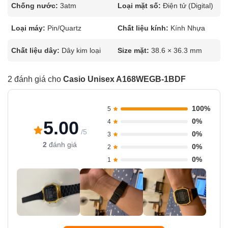
Chống nước:
3atm
Loại mặt số:
Điện tử (Digital)
Loại máy:
Pin/Quartz
Chất liệu kính:
Kính Nhựa
Chất liệu dây:
Dây kim loại
Size mặt:
38.6 × 36.3 mm
2 đánh giá cho
Casio Unisex A168WEGB-1BDF
100%
5
0%
5.00
4
/5
0%
3
2
đánh giá
0%
2
0%
1