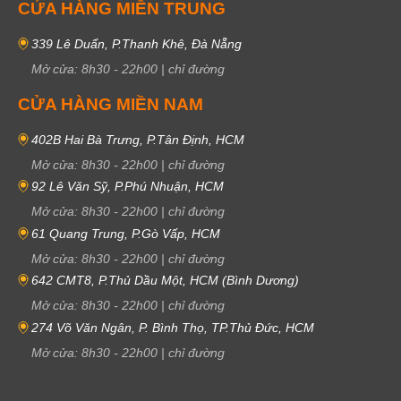
CỬA HÀNG MIỀN TRUNG
339 Lê Duẩn, P.Thanh Khê, Đà Nẵng
Mở cửa:
8h30
-
22h00
|
chỉ đường
CỬA HÀNG MIỀN NAM
402B Hai Bà Trưng, P.Tân Định, HCM
Mở cửa:
8h30
-
22h00
|
chỉ đường
92 Lê Văn Sỹ, P.Phú Nhuận, HCM
Mở cửa:
8h30
-
22h00
|
chỉ đường
61 Quang Trung, P.Gò Vấp, HCM
Mở cửa:
8h30
-
22h00
|
chỉ đường
642 CMT8, P.Thủ Dầu Một, HCM (Bình Dương)
Mở cửa:
8h30
-
22h00
|
chỉ đường
274 Võ Văn Ngân, P. Bình Thọ, TP.Thủ Đức, HCM
Mở cửa:
8h30
-
22h00
|
chỉ đường