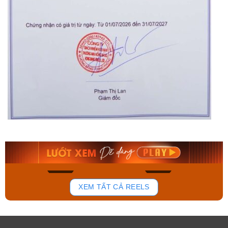
Orient Nam RA-
Casio Nam MTS-
AA0B05R19B
115D-1AVDF
9.480.000₫
2.823.000₫
8.058.000₫
2.399.550₫
Mua ngay
Mua ngay
175
100
XEM TẤT CẢ REELS