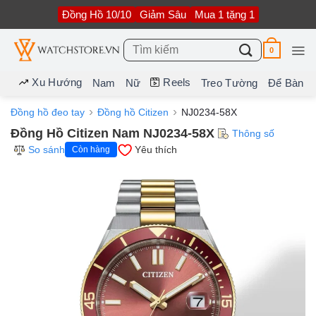
Bỏ
Đồng Hồ 10/10
Giảm Sâu
Mua 1 tặng 1
qua
nội
dung
Tìm
0
kiếm:
Xu Hướng
Reels
Nam
Nữ
Treo Tường
Để Bàn
Đồng hồ đeo tay
Đồng hồ Citizen
NJ0234-58X
Đồng Hồ Citizen Nam NJ0234-58X
Thông số
So sánh
Yêu thích
Còn hàng