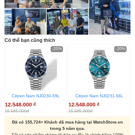
Có thể bạn cũng thích
-20%
-20%
Citizen Nam NJ0230-59L
Citizen Nam NJ0231-56L
12.548.000
₫
12.548.000
₫
1
15.685.000đ
15.685.000đ
1
Đã có 155,724+ Khách đã mua hàng tại WatchStore.vn
trong 5 năm qua.
Tất cả sản phẩm chúng tôi bán ra đều là chính hãng 100%