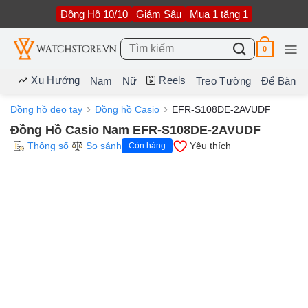
Bỏ
Đồng Hồ 10/10
Giảm Sâu
Mua 1 tặng 1
qua
nội
dung
Tìm
0
kiếm:
Xu Hướng
Reels
Nam
Nữ
Treo Tường
Để Bàn
Đồng hồ đeo tay
Đồng hồ Casio
EFR-S108DE-2AVUDF
Đồng Hồ Casio Nam EFR-S108DE-2AVUDF
Thông số
So sánh
Yêu thích
Còn hàng