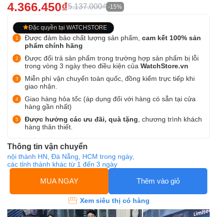
4.366.450₫
5.137.000₫
-15%
Đặc quyền tại WATCHSTORE
Được đảm bảo chất lượng sản phẩm,
cam kết 100% sản
phẩm chính hãng
Được đổi trả sản phẩm trong trường hợp sản phẩm bị lỗi
trong vòng 3 ngày theo điều kiện của
WatchStore.vn
Miễn phí vận chuyển toàn quốc, đồng kiểm trực tiếp khi
giao nhận.
Giao hàng hỏa tốc (áp dụng đối với hàng có sẵn tại cửa
hàng gần nhất)
Được hưởng các ưu đãi, quà tặng
, chương trình khách
hàng thân thiết.
Thông tin vận chuyển
nội thành HN, Đà Nẵng, HCM trong ngày,
các tỉnh thành khác từ 1 đến 3 ngày
MUA NGAY
Thêm vào giỏ
Xem siêu thị có hàng