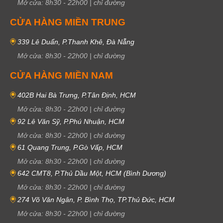
Mở cửa:
8h30
-
22h00
|
chỉ đường
CỬA HÀNG MIỀN TRUNG
339 Lê Duẩn, P.Thanh Khê, Đà Nẵng
Mở cửa:
8h30
-
22h00
|
chỉ đường
CỬA HÀNG MIỀN NAM
402B Hai Bà Trưng, P.Tân Định, HCM
Mở cửa:
8h30
-
22h00
|
chỉ đường
92 Lê Văn Sỹ, P.Phú Nhuận, HCM
Mở cửa:
8h30
-
22h00
|
chỉ đường
61 Quang Trung, P.Gò Vấp, HCM
Mở cửa:
8h30
-
22h00
|
chỉ đường
642 CMT8, P.Thủ Dầu Một, HCM (Bình Dương)
Mở cửa:
8h30
-
22h00
|
chỉ đường
274 Võ Văn Ngân, P. Bình Thọ, TP.Thủ Đức, HCM
Mở cửa:
8h30
-
22h00
|
chỉ đường