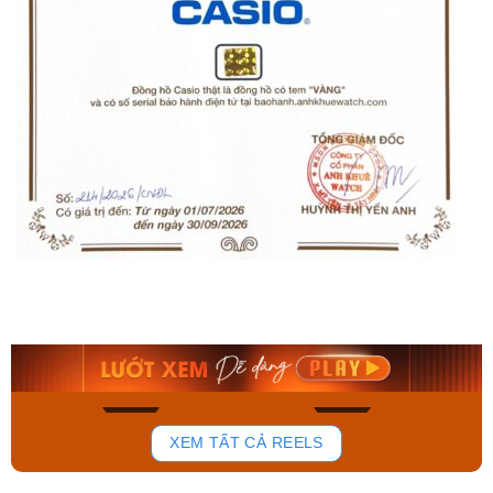
Orient Nam RA-
Casio Nam MTS-
AA0B05R19B
115D-1AVDF
9.480.000₫
2.823.000₫
8.058.000₫
2.399.550₫
Mua ngay
Mua ngay
168
96
XEM TẤT CẢ REELS