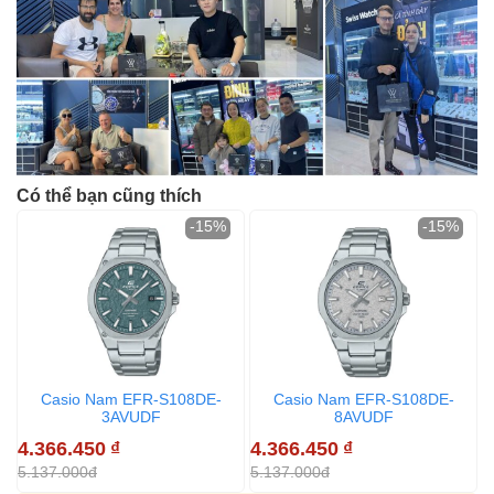
Có thể bạn cũng thích
-15%
-15%
Casio Nam EFR-S108DE-
Casio Nam EFR-S108DE-
3AVUDF
8AVUDF
4.366.450
₫
4.366.450
₫
5.137.000đ
5.137.000đ