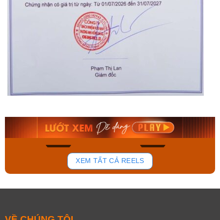
Citizen Nam
Orient Nam RA-
NK0020-55E
AA0B05R19B
18.185.000₫
9.480.000₫
11.817.000₫
8.058.000₫
Mua ngay
Mua ngay
1214
195
XEM TẤT CẢ REELS
VỀ CHÚNG TÔI