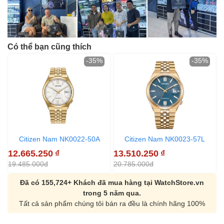
Có thể bạn cũng thích
-35%
-35%
Citizen Nam NK0022-50A
Citizen Nam NK0023-57L
12.665.250
₫
13.510.250
₫
1
19.485.000đ
20.785.000đ
1
Đã có 155,724+ Khách đã mua hàng tại WatchStore.vn
trong 5 năm qua.
Tất cả sản phẩm chúng tôi bán ra đều là chính hãng 100%