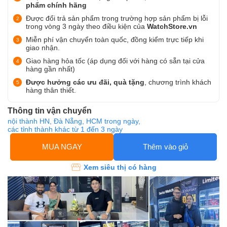
phẩm chính hãng
Được đổi trả sản phẩm trong trường hợp sản phẩm bị lỗi
trong vòng 3 ngày theo điều kiện của
WatchStore.vn
Miễn phí vận chuyển toàn quốc, đồng kiểm trực tiếp khi
giao nhận.
Giao hàng hỏa tốc (áp dụng đối với hàng có sẵn tại cửa
hàng gần nhất)
Được hưởng các ưu đãi, quà tặng
, chương trình khách
hàng thân thiết.
Thông tin vận chuyển
nội thành HN, Đà Nẵng, HCM trong ngày,
các tỉnh thành khác từ 1 đến 3 ngày
MUA NGAY
Thêm vào giỏ
Xem siêu thị có hàng