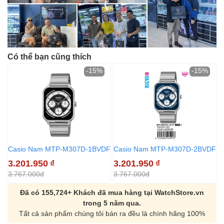
Có thể bạn cũng thích
-15%
-15%
Casio Nam MTP-M307D-1BVDF
Casio Nam MTP-M307D-2BVDF
3.201.950
₫
3.201.950
₫
3.767.000đ
3.767.000đ
Đã có 155,724+ Khách đã mua hàng tại WatchStore.vn
trong 5 năm qua.
Tất cả sản phẩm chúng tôi bán ra đều là chính hãng 100%