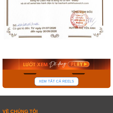
Casio Nam MTP-
Orient Nam RA-
M307D-3BVDF
AA0B05R19B
3.767.000₫
9.480.000₫
3.201.950₫
8.058.000₫
Mua ngay
Mua ngay
551
178
XEM TẤT CẢ REELS
VỀ CHÚNG TÔI