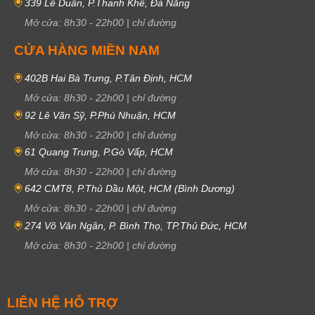
339 Lê Duẩn, P.Thanh Khê, Đà Nẵng
Mở cửa:
8h30
-
22h00
|
chỉ đường
CỬA HÀNG MIỀN NAM
402B Hai Bà Trưng, P.Tân Định, HCM
Mở cửa:
8h30
-
22h00
|
chỉ đường
92 Lê Văn Sỹ, P.Phú Nhuận, HCM
Mở cửa:
8h30
-
22h00
|
chỉ đường
61 Quang Trung, P.Gò Vấp, HCM
Mở cửa:
8h30
-
22h00
|
chỉ đường
642 CMT8, P.Thủ Dầu Một, HCM (Bình Dương)
Mở cửa:
8h30
-
22h00
|
chỉ đường
274 Võ Văn Ngân, P. Bình Thọ, TP.Thủ Đức, HCM
Mở cửa:
8h30
-
22h00
|
chỉ đường
LIÊN HỆ HỖ TRỢ