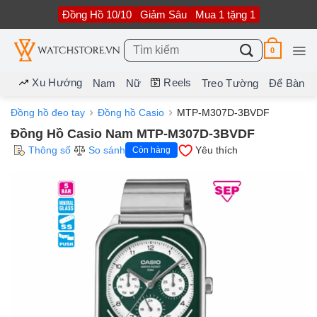
Bỏ
Đồng Hồ 10/10
Giảm Sâu
Mua 1 tặng 1
qua
nội
dung
Tìm
0
kiếm:
Xu Hướng
Reels
Nam
Nữ
Treo Tường
Để Bàn
Đồng hồ đeo tay
Đồng hồ Casio
MTP-M307D-3BVDF
Đồng Hồ Casio Nam MTP-M307D-3BVDF
Thông số
So sánh
Yêu thích
Còn hàng