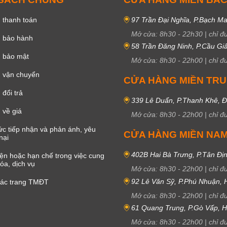
 thanh toán
97 Trần Đại Nghĩa, P.Bạch Ma
Mở cửa:
8h30
-
22h30
|
chỉ đ
h bảo hành
58 Trần Đăng Ninh, P.Cầu Giấ
h bảo mật
Mở cửa:
8h30
-
22h00
|
chỉ đ
 vận chuyển
CỬA HÀNG MIỀN TR
đổi trả
339 Lê Duẩn, P.Thanh Khê, 
 về giá
Mở cửa:
8h30
-
22h00
|
chỉ đ
c tiếp nhận và phản ánh, yêu
CỬA HÀNG MIỀN NA
nại
402B Hai Bà Trưng, P.Tân Đị
iện hoặc hạn chế trong việc cung
óa, dịch vụ
Mở cửa:
8h30
-
22h00
|
chỉ đ
92 Lê Văn Sỹ, P.Phú Nhuận,
các trang TMĐT
Mở cửa:
8h30
-
22h00
|
chỉ đ
61 Quang Trung, P.Gò Vấp,
Mở cửa:
8h30
-
22h00
|
chỉ đ