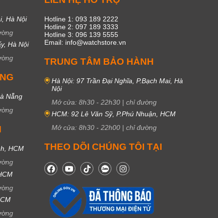
i, Hà Nội
Hotline 1: 093 189 2222
Hotline 2: 097 189 3333
ường
Hotline 3: 096 139 5555
Email: info@watchstore.vn
y, Hà Nội
ường
TRUNG TÂM BẢO HÀNH
UNG
Hà Nội: 97 Trần Đại Nghĩa, P.Bạch Mai, Hà
Nội
Đà Nẵng
Mở cửa:
8h30
-
22h30
|
chỉ đường
ường
HCM: 92 Lê Văn Sỹ, P.Phú Nhuận, HCM
Mở cửa:
8h30
-
22h00
|
chỉ đường
M
THEO DÕI CHÚNG TÔI TẠI
nh, HCM
ường
 HCM
ường
 HCM
ường