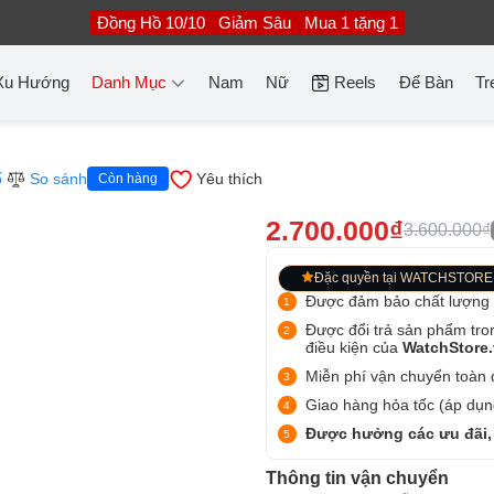
Đồng Hồ 10/10
Giảm Sâu
Mua 1 tặng 1
Xu Hướng
Danh Mục
Nam
Nữ
Reels
Để Bàn
Tr
ố
So sánh
Yêu thích
Còn hàng
2.700.000₫
3.600.000₫
Đặc quyền tại WATCHSTORE
Được đảm bảo chất lượng
Được đổi trả sản phẩm tro
điều kiện của
WatchStore
Miễn phí vận chuyển toàn q
Giao hàng hỏa tốc (áp dụng
Được hưởng các ưu đãi,
Thông tin vận chuyển