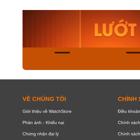
Carnival Nữ 8160L-
Orient N
VH-N
AA0B05R
3.600.000₫
9.480.000
2.700.000₫
8.058.0
Mua ngay
Mua ng
820
VỀ CHÚNG TÔI
CHÍNH
Giới thiệu về WatchStore
Điều khoản
Phản ánh - Khiếu nại
Chính sác
Chứng nhận đại lý
Chính sác