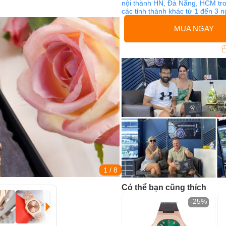
nội thành HN, Đà Nẵng, HCM tro
các tỉnh thành khác từ 1 đến 3 
MUA NGAY
1
/ 8
Có thể bạn cũng thích
-25%