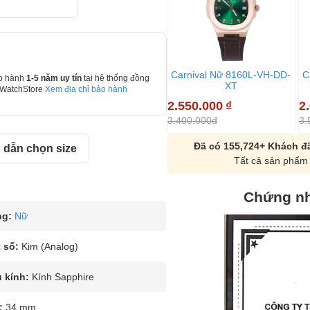
Carnival Nữ 8160L-VH-DD-
C
o hành
1-5 năm uy tín
tại hệ thống đồng
XT
 WatchStore
Xem địa chỉ bảo hành
2.550.000
₫
2
3.400.000đ
3.
Đã có 155,724+ Khách đã
dẫn chọn size
Tất cả sản phẩm 
Chứng nh
ng:
Nữ
 số:
Kim (Analog)
u kính:
Kính Sapphire
:
34 mm