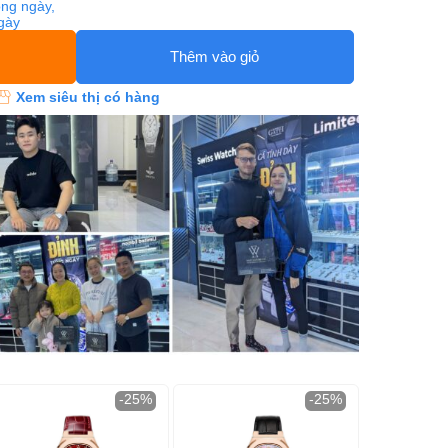
ng ngày,
ngày
Thêm vào giỏ
Xem siêu thị có hàng
-25%
-25%