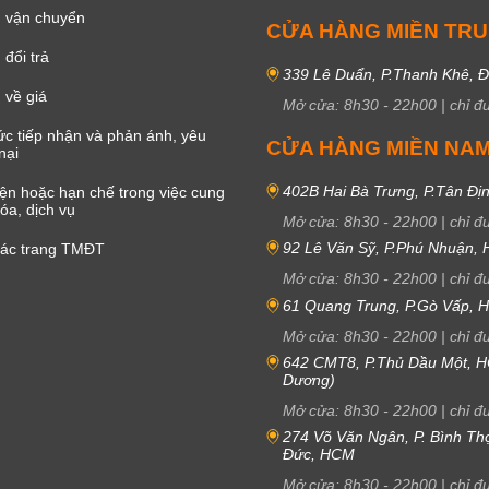
 vận chuyển
CỬA HÀNG MIỀN TR
đổi trả
339 Lê Duẩn, P.Thanh Khê, 
 về giá
Mở cửa:
8h30
-
22h00
|
chỉ đ
c tiếp nhận và phản ánh, yêu
CỬA HÀNG MIỀN NA
nại
402B Hai Bà Trưng, P.Tân Đị
iện hoặc hạn chế trong việc cung
óa, dịch vụ
Mở cửa:
8h30
-
22h00
|
chỉ đ
92 Lê Văn Sỹ, P.Phú Nhuận,
các trang TMĐT
Mở cửa:
8h30
-
22h00
|
chỉ đ
61 Quang Trung, P.Gò Vấp,
Mở cửa:
8h30
-
22h00
|
chỉ đ
642 CMT8, P.Thủ Dầu Một, H
Dương)
Mở cửa:
8h30
-
22h00
|
chỉ đ
274 Võ Văn Ngân, P. Bình Th
Đức, HCM
Mở cửa:
8h30
-
22h00
|
chỉ đ