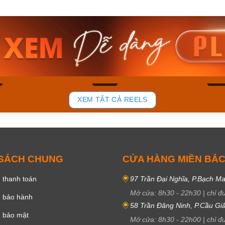
am RA-
Casio Nam MTS-
Casio 
19B
115D-1AVDF
RS100L
₫
2.823.000₫
4.276.0
00₫
2.399.550₫
3.634.
ay
Mua ngay
Mua 
150
84
XEM TẤT CẢ REELS
 SÁCH CHUNG
CỬA HÀNG MIỀN BẮ
 thanh toán
97 Trần Đại Nghĩa, P.Bạch Ma
Mở cửa:
8h30
-
22h30
|
chỉ đ
h bảo hành
58 Trần Đăng Ninh, P.Cầu Giấ
h bảo mật
Mở cửa:
8h30
-
22h00
|
chỉ đ