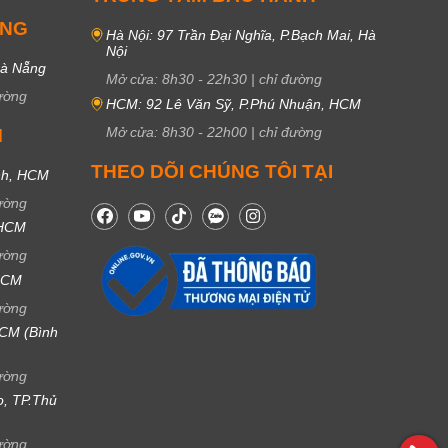
UNG
Hà Nội: 97 Trần Đại Nghĩa, P.Bạch Mai, Hà
Nội
Đà Nẵng
Mở cửa:
8h30
-
22h30
|
chỉ đường
ường
HCM: 92 Lê Văn Sỹ, P.Phú Nhuận, HCM
Mở cửa:
8h30
-
22h00
|
chỉ đường
M
THEO DÕI CHÚNG TÔI TẠI
nh, HCM
ường
 HCM
ường
 HCM
ường
CM (Bình
ường
ọ, TP.Thủ
ường