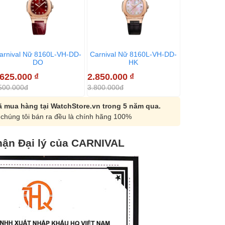
arnival Nữ 8160L-VH-DD-
Carnival Nữ 8160L-VH-DD-
Carnival N
DO
HK
.625.000
₫
2.850.000
₫
2.550.000
500.000đ
3.800.000đ
3.400.000đ
 mua hàng tại WatchStore.vn trong 5 năm qua.
chúng tôi bán ra đều là chính hãng 100%
ận Đại lý của CARNIVAL