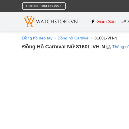
Bỏ
HOTLINE: 093.189.2222
qua
nội
dung
Giảm Sâu
Đồng hồ đeo tay
Đồng hồ Carnival
8160L-VH-N
Đồng Hồ Carnival Nữ 8160L-VH-N
Thông s