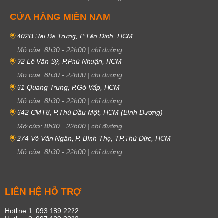
CỬA HÀNG MIỀN NAM
402B Hai Bà Trưng, P.Tân Định, HCM
Mở cửa:
8h30
-
22h00
|
chỉ đường
92 Lê Văn Sỹ, P.Phú Nhuận, HCM
Mở cửa:
8h30
-
22h00
|
chỉ đường
61 Quang Trung, P.Gò Vấp, HCM
Mở cửa:
8h30
-
22h00
|
chỉ đường
642 CMT8, P.Thủ Dầu Một, HCM (Bình Dương)
Mở cửa:
8h30
-
22h00
|
chỉ đường
274 Võ Văn Ngân, P. Bình Thọ, TP.Thủ Đức, HCM
Mở cửa:
8h30
-
22h00
|
chỉ đường
LIÊN HỆ HỖ TRỢ
Hotline 1: 093 189 2222