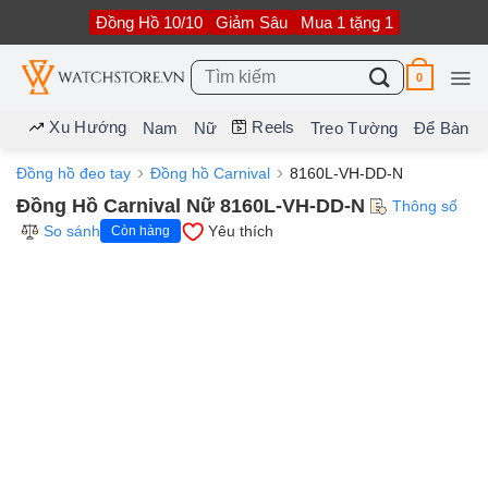
Bỏ
Đồng Hồ 10/10
Giảm Sâu
Mua 1 tặng 1
qua
nội
dung
Tìm
0
kiếm:
Xu Hướng
Reels
Nam
Nữ
Treo Tường
Để Bàn
Đồng hồ đeo tay
Đồng hồ Carnival
8160L-VH-DD-N
Đồng Hồ Carnival Nữ 8160L-VH-DD-N
Thông số
So sánh
Yêu thích
Còn hàng