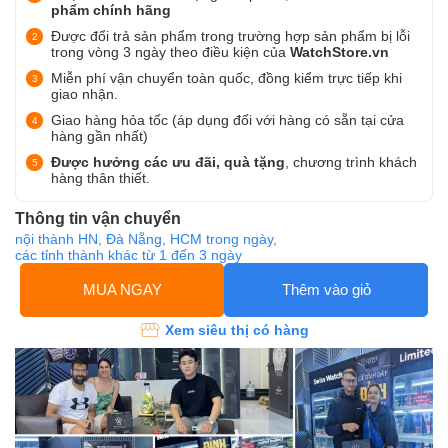
phẩm chính hãng
Được đổi trả sản phẩm trong trường hợp sản phẩm bị lỗi
trong vòng 3 ngày theo điều kiện của
WatchStore.vn
Miễn phí vận chuyển toàn quốc, đồng kiểm trực tiếp khi
giao nhận.
Giao hàng hỏa tốc (áp dụng đối với hàng có sẵn tại cửa
hàng gần nhất)
Được hưởng các ưu đãi, quà tặng
, chương trình khách
hàng thân thiết.
Thông tin vận chuyển
nội thành HN, Đà Nẵng, HCM trong ngày,
các tỉnh thành khác từ 1 đến 3 ngày
MUA NGAY
Thêm vào giỏ
Xem siêu thị có hàng