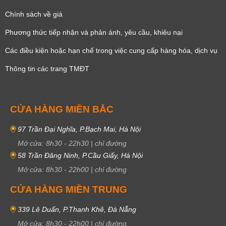
Chính sách về giá
Phương thức tiếp nhận và phản ánh, yêu cầu, khiêu nại
Các điều kiện hoặc hạn chế trong việc cung cấp hàng hóa, dịch vụ
Thông tin các trang TMĐT
CỬA HÀNG MIỀN BẮC
97 Trần Đại Nghĩa, P.Bạch Mai, Hà Nội
Mở cửa:
8h30
-
22h30
|
chỉ đường
58 Trần Đăng Ninh, P.Cầu Giấy, Hà Nội
Mở cửa:
8h30
-
22h00
|
chỉ đường
CỬA HÀNG MIỀN TRUNG
339 Lê Duẩn, P.Thanh Khê, Đà Nẵng
Mở cửa:
8h30
-
22h00
|
chỉ đường