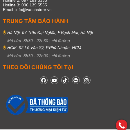
Hotline 2: 097 189 3333
Hotline 3: 096 139 5555
Email: info@watchstore.vn
TRUNG TÂM BẢO HÀNH
Hà Nội: 97 Trần Đại Nghĩa, P.Bạch Mai, Hà Nội
Mở cửa:
8h30
-
22h30
|
chỉ đường
HCM: 92 Lê Văn Sỹ, P.Phú Nhuận, HCM
Mở cửa:
8h30
-
22h00
|
chỉ đường
THEO DÕI CHÚNG TÔI TẠI