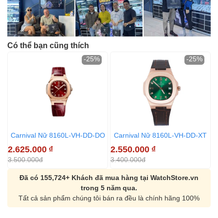
Có thể bạn cũng thích
-25%
-25%
Carnival Nữ 8160L-VH-DD-DO
Carnival Nữ 8160L-VH-DD-XT
2.625.000
₫
2.550.000
₫
2
3.500.000đ
3.400.000đ
3
Đã có 155,724+ Khách đã mua hàng tại WatchStore.vn
trong 5 năm qua.
Tất cả sản phẩm chúng tôi bán ra đều là chính hãng 100%