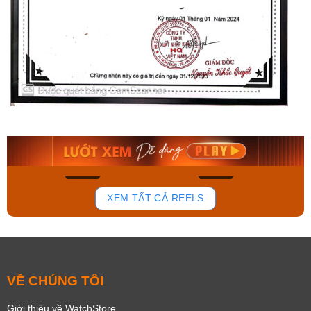
Orient Nam RA-
Casio Nam MTS-
AA0B05R19B
115D-1AVDF
9.480.000₫
2.823.000₫
8.058.000₫
2.399.550₫
Mua ngay
Mua ngay
156
90
XEM TẤT CẢ REELS
VỀ CHÚNG TÔI
Giới thiệu về WatchStore