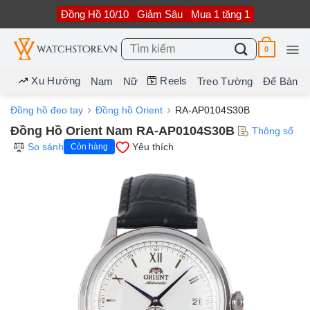
Bỏ
Đồng Hồ 10/10
Giảm Sâu
Mua 1 tặng 1
qua
nội
dung
Tìm
0
kiếm:
Xu Hướng
Reels
Nam
Nữ
Treo Tường
Để Bàn
Đồng hồ đeo tay
Đồng hồ Orient
RA-AP0104S30B
Đồng Hồ Orient Nam RA-AP0104S30B
Thông số
So sánh
Yêu thích
Còn hàng