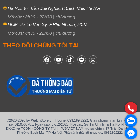
Hà Nội: 97 Trần Đại Nghĩa, P.Bạch Mai, Hà Nội
Mở cửa:
8h30
-
22h30
|
chỉ đường
HCM: 92 Lê Văn Sỹ, P.Phú Nhuận, HCM
Mở cửa:
8h30
-
22h00
|
chỉ đường
THEO DÕI CHÚNG TÔI TẠI
©2020-2026 by WatchStore.vn. Hotline: 093.189.2222. Giấy chứng nhận kinh doanh
số: 0110563781, Ngày cấp: 07/12/2023, Nơi cấp: Sở Tài Chính Tp Hà Nội Phòng
ĐKKD và TCDN - CÔNG TY TNHH WS VIỆT NAM, trụ sở chính: 97 Trần Đại Nghĩa,
Phường Bạch Mai, TP Hà Nội. Phản ánh thái độ phục vụ: 0931892222