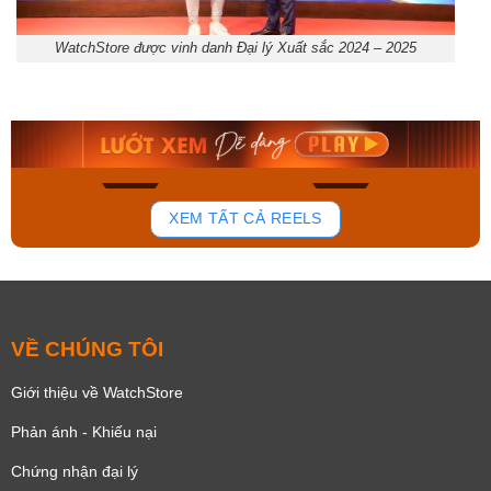
WatchStore được vinh danh Đại lý Xuất sắc 2024 – 2025
Orient Nam RA-
Orient Nam RA-
AP0104S30B
AA0B05R19B
9.360.000₫
9.480.000₫
7.956.000₫
8.058.000₫
Mua ngay
Mua ngay
242
173
XEM TẤT CẢ REELS
VỀ CHÚNG TÔI
Giới thiệu về WatchStore
Phản ánh - Khiếu nại
Chứng nhận đại lý