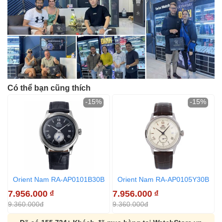
Có thể bạn cũng thích
-15%
-15%
Orient Nam RA-AP0101B30B
Orient Nam RA-AP0105Y30B
7.956.000
₫
7.956.000
₫
8
9.360.000đ
9.360.000đ
9