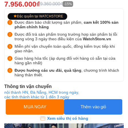
7.956.000₫
9.360.000₫
-15%
Đặc quyền tại WATCHSTORE
Được đảm bảo chất lượng sản phẩm,
cam kết 100% sản
phẩm chính hãng
Được đổi trả sản phẩm trong trường hợp sản phẩm bị lỗi
trong vòng 3 ngày theo điều kiện của
WatchStore.vn
Miễn phí vận chuyển toàn quốc, đồng kiểm trực tiếp khi
giao nhận.
Giao hàng hỏa tốc (áp dụng đối với hàng có sẵn tại cửa
hàng gần nhất)
Được hưởng các ưu đãi, quà tặng
, chương trình khách
hàng thân thiết.
Thông tin vận chuyển
nội thành HN, Đà Nẵng, HCM trong ngày,
các tỉnh thành khác từ 1 đến 3 ngày
MUA NGAY
Thêm vào giỏ
Xem siêu thị có hàng