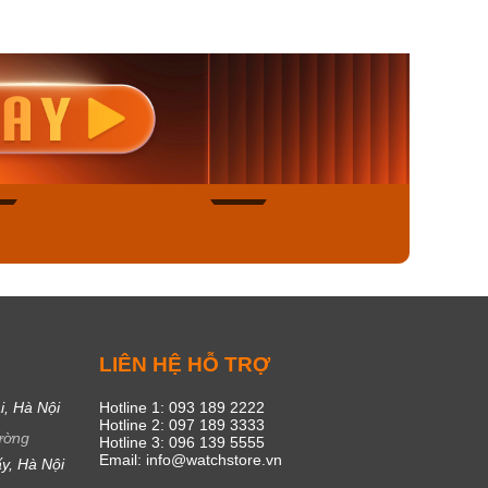
Nam MTS-
Casio Unisex AQ-
Casio
-1AVDF
230EL-1ADF
4AUD
00₫
2.117.000₫
1.893.
600₫
1.799.450₫
1.609
ngay
Mua ngay
Mua
51
53
C
LIÊN HỆ HỖ TRỢ
i, Hà Nội
Hotline 1: 093 189 2222
Hotline 2: 097 189 3333
ường
Hotline 3: 096 139 5555
Email: info@watchstore.vn
y, Hà Nội