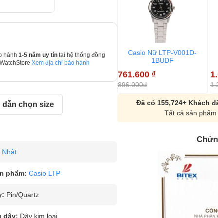
Casio Nữ LTP-V001D-
o hành
1-5 năm uy tín
tại hệ thống đồng
1BUDF
 WatchStore
Xem địa chỉ bảo hành
761.600
₫
1
896.000đ
1.
Đã có 155,724+ Khách đã
dẫn chọn size
Tất cả sản phẩm 
Chứn
Nhật
n phẩm:
Casio LTP
y:
Pin/Quartz
u dây:
Dây kim loại