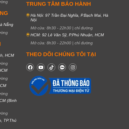
ường
TRUNG TÂM BẢO HÀNH
UNG
Hà Nội: 97 Trần Đại Nghĩa, P.Bạch Mai, Hà
Nội
Đà Nẵng
Mở cửa:
8h30
-
22h30
|
chỉ đường
ường
HCM: 92 Lê Văn Sỹ, P.Phú Nhuận, HCM
Mở cửa:
8h30
-
22h00
|
chỉ đường
M
THEO DÕI CHÚNG TÔI TẠI
nh, HCM
ường
 HCM
ường
 HCM
ường
CM (Bình
ường
ọ, TP.Thủ