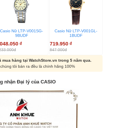
Casio Nữ LTP-V001SG-
Casio Nữ LTP-V001GL-
Casio Nữ
9BUDF
1BUDF
7
.048.050
₫
719.950
₫
719.950
₫
233.000đ
847.000đ
847.000đ
 mua hàng tại WatchStore.vn trong 5 năm qua.
chúng tôi bán ra đều là chính hãng 100%
g nhận Đại lý của CASIO