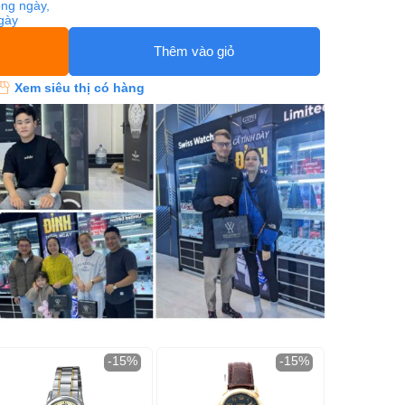
ng ngày,
ngày
Thêm vào giỏ
Xem siêu thị có hàng
-15%
-15%