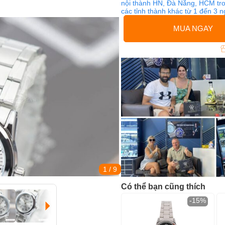
nội thành HN, Đà Nẵng, HCM tro
các tỉnh thành khác từ 1 đến 3 
MUA NGAY
1
/ 9
Có thể bạn cũng thích
-15%