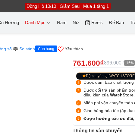
Đồng Hồ 10/10
Giảm Sâu
Mua 1 tặng 1
Xu Hướng
Danh Mục
Nam
Nữ
Reels
Để Bàn
Tr
ông số
So sánh
Yêu thích
Còn hàng
761.600₫
896.000₫
-15%
Đặc quyền tại WATCHSTORE
Được đảm bảo chất lượng
Được đổi trả sản phẩm tro
điều kiện của
WatchStore
Miễn phí vận chuyển toàn q
Giao hàng hỏa tốc (áp dụng
Được hưởng các ưu đãi,
Thông tin vận chuyển