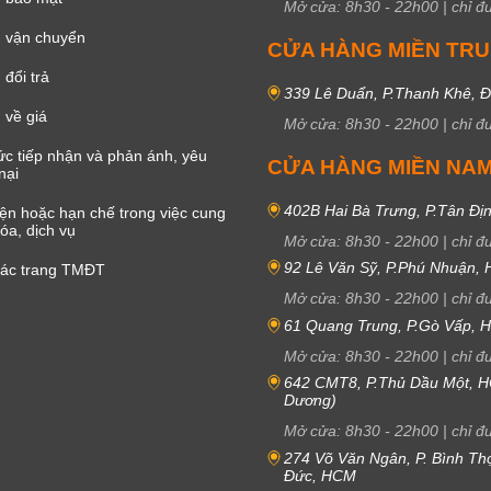
Mở cửa:
8h30
-
22h00
|
chỉ đ
 vận chuyển
CỬA HÀNG MIỀN TR
đổi trả
339 Lê Duẩn, P.Thanh Khê, 
 về giá
Mở cửa:
8h30
-
22h00
|
chỉ đ
c tiếp nhận và phản ánh, yêu
CỬA HÀNG MIỀN NA
nại
402B Hai Bà Trưng, P.Tân Đị
iện hoặc hạn chế trong việc cung
óa, dịch vụ
Mở cửa:
8h30
-
22h00
|
chỉ đ
92 Lê Văn Sỹ, P.Phú Nhuận,
các trang TMĐT
Mở cửa:
8h30
-
22h00
|
chỉ đ
61 Quang Trung, P.Gò Vấp,
Mở cửa:
8h30
-
22h00
|
chỉ đ
642 CMT8, P.Thủ Dầu Một, H
Dương)
Mở cửa:
8h30
-
22h00
|
chỉ đ
274 Võ Văn Ngân, P. Bình Th
Đức, HCM