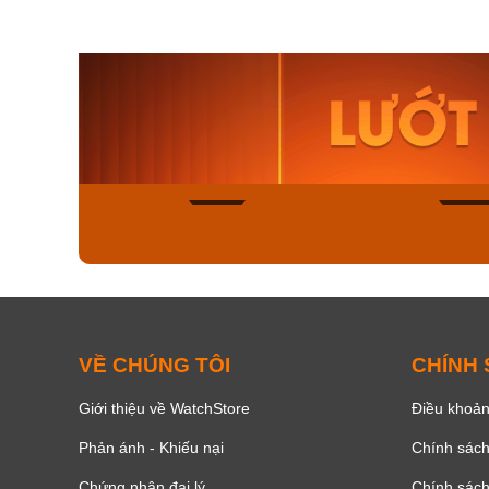
Orient N
Casio Nữ LTP-V001D-
AA0B05R
7BUDF
9.480.000
761.600₫
896.000₫
8.058.0
Mua ngay
Mua ng
675
VỀ CHÚNG TÔI
CHÍNH
Giới thiệu về WatchStore
Điều khoản
Phản ánh - Khiếu nại
Chính sác
Chứng nhận đại lý
Chính sác