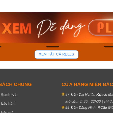
am RA-
Casio Nam MTS-
Casio 
19B
115D-1AVDF
RS100L
₫
2.823.000₫
4.276.0
00₫
2.399.550₫
3.634.
ay
Mua ngay
Mua 
179
102
XEM TẤT CẢ REELS
 SÁCH CHUNG
CỬA HÀNG MIỀN BẮ
 thanh toán
97 Trần Đại Nghĩa, P.Bạch Ma
Mở cửa:
8h30
-
22h30
|
chỉ đ
h bảo hành
58 Trần Đăng Ninh, P.Cầu Giấ
h bảo mật