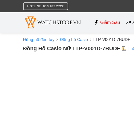
Bỏ
HOTLINE: 093.189.2222
qua
nội
dung
Giảm Sâu
Đồng hồ đeo tay
Đồng hồ Casio
LTP-V001D-7BUDF
Đồng Hồ Casio Nữ LTP-V001D-7BUDF
Th