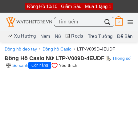
Bỏ
Đồng Hồ 10/10
Giảm Sâu
Mua 1 tặng 1
qua
nội
dung
Tìm
0
kiếm:
Xu Hướng
Reels
Nam
Nữ
Treo Tường
Để Bàn
Đồng hồ đeo tay
Đồng hồ Casio
LTP-V009D-4EUDF
Đồng Hồ Casio Nữ LTP-V009D-4EUDF
Thông số
So sánh
Yêu thích
Còn hàng