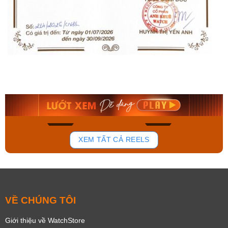
Casio Nữ LTP-
Orient Nam RA-
V009D-4EUDF
AA0B05R19B
1.277.000₫
9.480.000₫
1.085.450₫
8.058.000₫
Mua ngay
Mua ngay
313
159
XEM TẤT CẢ REELS
VỀ CHÚNG TÔI
Giới thiệu về WatchStore