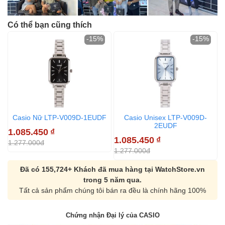
Có thể bạn cũng thích
-15%
-15%
Casio Nữ LTP-V009D-1EUDF
Casio Unisex LTP-V009D-
2EUDF
1.085.450
₫
1
1.085.450
₫
1.277.000đ
1
1.277.000đ
Đã có 155,724+ Khách đã mua hàng tại WatchStore.vn
trong 5 năm qua.
Tất cả sản phẩm chúng tôi bán ra đều là chính hãng 100%
Chứng nhận Đại lý của CASIO