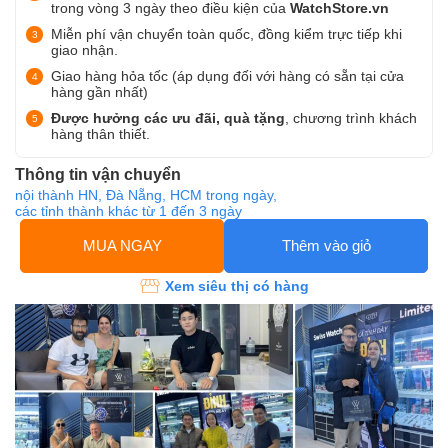
trong vòng 3 ngày theo điều kiện của
WatchStore.vn
Miễn phí vận chuyển toàn quốc, đồng kiểm trực tiếp khi
giao nhận.
Giao hàng hỏa tốc (áp dụng đối với hàng có sẵn tại cửa
hàng gần nhất)
Được hưởng các ưu đãi, quà tặng
, chương trình khách
hàng thân thiết.
Thông tin vận chuyển
nội thành HN, Đà Nẵng, HCM trong ngày,
các tỉnh thành khác từ 1 đến 3 ngày
MUA NGAY
Thêm vào giỏ
Xem siêu thị có hàng