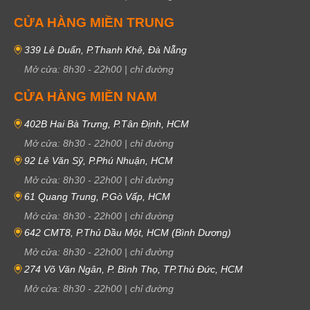
CỬA HÀNG MIỀN TRUNG
339 Lê Duẩn, P.Thanh Khê, Đà Nẵng
Mở cửa:
8h30
-
22h00
|
chỉ đường
CỬA HÀNG MIỀN NAM
402B Hai Bà Trưng, P.Tân Định, HCM
Mở cửa:
8h30
-
22h00
|
chỉ đường
92 Lê Văn Sỹ, P.Phú Nhuận, HCM
Mở cửa:
8h30
-
22h00
|
chỉ đường
61 Quang Trung, P.Gò Vấp, HCM
Mở cửa:
8h30
-
22h00
|
chỉ đường
642 CMT8, P.Thủ Dầu Một, HCM (Bình Dương)
Mở cửa:
8h30
-
22h00
|
chỉ đường
274 Võ Văn Ngân, P. Bình Thọ, TP.Thủ Đức, HCM
Mở cửa:
8h30
-
22h00
|
chỉ đường