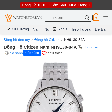
Bỏ
Đồng Hồ 10/10
Giảm Sâu
Mua 1 tặng 1
qua
nội
dung
Tìm
0
kiếm:
Xu Hướng
Reels
Nam
Nữ
Treo Tường
Để Bàn
Đồng hồ đeo tay
Đồng hồ Citizen
NH9130-84A
Đồng Hồ Citizen Nam NH9130-84A
Thông số
So sánh
Yêu thích
Còn hàng