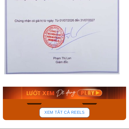
Citizen Nam
Orient Nam RA-
NH9130-84A
AA0B05R19B
10.585.000₫
9.480.000₫
8.468.000₫
8.058.000₫
Mua ngay
Mua ngay
899
133
XEM TẤT CẢ REELS