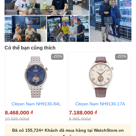
Có thể bạn cũng thích
-20%
-20%
Citizen Nam NH9130-84L
Citizen Nam NH9130-17A
7
8.468.000
₫
7.188.000
₫
1
10.585.000đ
8.985.000đ
Đã có 155,724+ Khách đã mua hàng tại WatchStore.vn