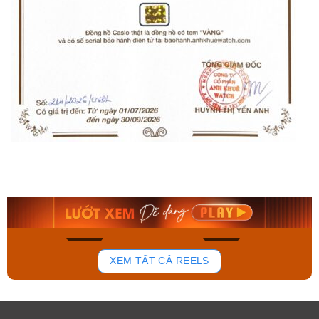
Casio Nam MTP-
Orient Nam RA-
1381GD-7AVDF
AA0B05R19B
3.107.000₫
9.480.000₫
2.640.950₫
8.058.000₫
Mua ngay
Mua ngay
885
166
XEM TẤT CẢ REELS