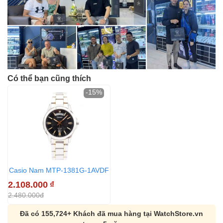
Có thể bạn cũng thích
-15%
Casio Nam MTP-1381G-1AVDF
2.108.000
₫
2.480.000đ
Đã có 155,724+ Khách đã mua hàng tại WatchStore.vn