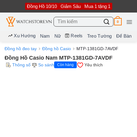
Bỏ
Đồng Hồ 10/10
Giảm Sâu
Mua 1 tặng 1
qua
nội
dung
Tìm
0
kiếm:
Xu Hướng
Reels
Nam
Nữ
Treo Tường
Để Bàn
Đồng hồ đeo tay
Đồng hồ Casio
MTP-1381GD-7AVDF
Đồng Hồ Casio Nam MTP-1381GD-7AVDF
Thông số
So sánh
Yêu thích
Còn hàng