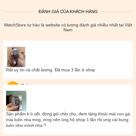
ĐÁNH GIÁ CỦA KHÁCH HÀNG
WatchStore tự hào là website có lượng đánh giá nhiều nhất tại Việt
Nam
Rất uy tín và chất lượng. Đã mua 3 lần ở shop
Đal
Sản phẩm k tì vết, đóng gói chỉn chu, đem tặng thoải mái con gà
mái luôn nha mng, mng nên ủng hộ shop 1 lần rồi ưng cái bụng
luôn như mình nha ?