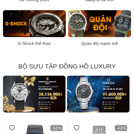
G-Shock thể thao
Quân đội mạnh mẽ
BỘ SƯU TẬP ĐỒNG HỒ LUXURY
-54%
-44%