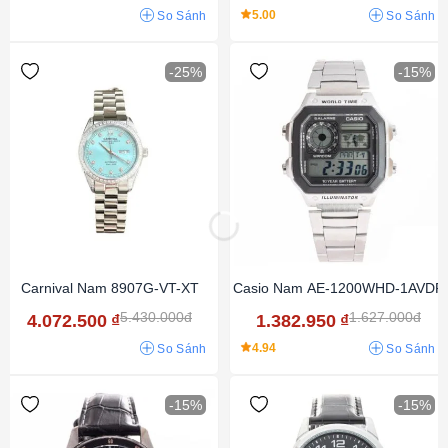
5.00
So Sánh
So Sánh
-25%
-15%
Carnival Nam 8907G-VT-XT
Casio Nam AE-1200WHD-1AVDF
5.430.000đ
1.627.000đ
4.072.500
₫
1.382.950
₫
4.94
So Sánh
So Sánh
-15%
-15%