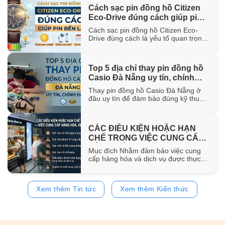
hơn 100 năm trong ngành chế tác.
Cách sạc pin đồng hồ Citizen
Trong bài viết này, WatchStore sẽ
Eco-Drive đúng cách giúp pin
giúp bạn khám phá nguồn gốc ra đời,
đặc điểm [...]
bền lâu
Cách sạc pin đồng hồ Citizen Eco-
Drive đúng cách là yếu tố quan trọng
giúp duy trì khả năng vận hành ổn
định và kéo dài tuổi thọ của pin sạc
bên trong đồng hồ. Trong bài viết này,
Top 5 địa chỉ thay pin đồng hồ
WatchStore sẽ hướng dẫn chi tiết các
Casio Đà Nẵng uy tín, chính
phương pháp sạc bằng ánh sáng mặt
trời, ánh [...]
hãng
Thay pin đồng hồ Casio Đà Nẵng ở
đâu uy tín để đảm bảo đúng kỹ thuật
và sử dụng pin chính hãng? Trong bài
viết này, WatchStore sẽ gợi ý 5 địa chỉ
thay pin Casio đáng tin cậy tại Đà
CÁC ĐIỀU KIỆN HOẶC HẠN
Nẵng, đồng thời chia sẻ quy trình
CHẾ TRONG VIỆC CUNG CẤP
thay pin và bảng giá tham [...]
HÀNG HÓA, DỊCH VỤ
Mục đích Nhằm đảm bảo việc cung
cấp hàng hóa và dịch vụ được thực
hiện đúng quy định của pháp luật,
đồng thời bảo vệ quyền và lợi ích của
khách hàng, website
Xem thêm Tin tức
Xem thêm Kiến thức
https://www.watchstore.vn công bố
các điều kiện và giới hạn áp dụng đối
với việc mua bán trên website Giới
hạn về [...]