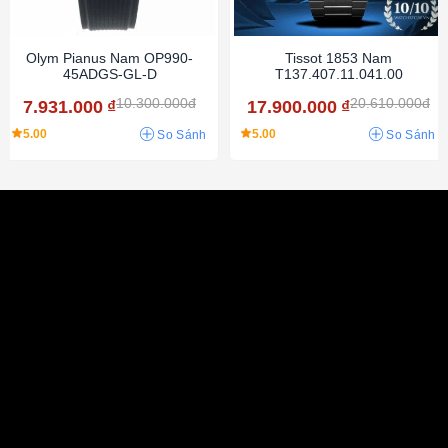
Olym Pianus Nam OP990-
Tissot 1853 Nam
45ADGS-GL-D
T137.407.11.041.00
10.300.000đ
20.610.000đ
7.931.000
₫
17.900.000
₫
5.00
5.00
So Sánh
So Sánh