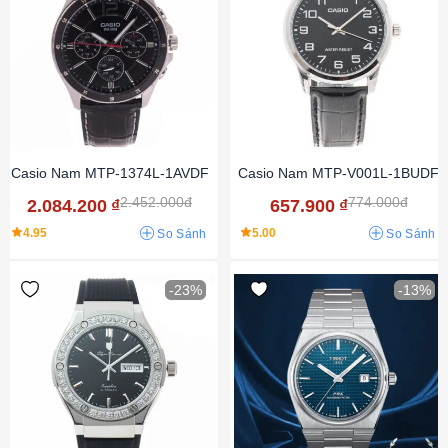
Casio Nam MTP-1374L-1AVDF
Casio Nam MTP-V001L-1BUDF
2.452.000đ
774.000đ
2.084.200
₫
657.900
₫
4.95
5.00
So Sánh
So Sánh
-23%
-13%