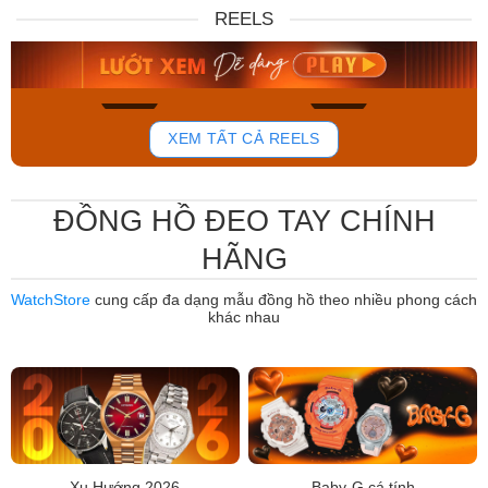
DW00100717
88W
REELS
6.859.000₫
12.485.000₫
5.830.150₫
7.950.000₫
Mua ngay
Mua ngay
764
803
XEM TẤT CẢ REELS
ĐỒNG HỒ ĐEO TAY CHÍNH
HÃNG
WatchStore
cung cấp đa dạng mẫu đồng hồ theo nhiều phong cách
khác nhau
Xu Hướng 2026
Baby-G cá tính