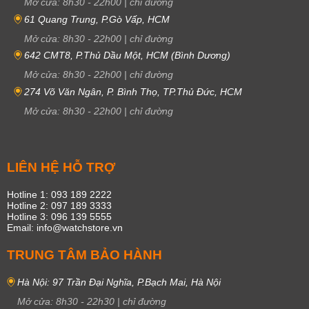
Mở cửa:
8h30
-
22h00
|
chỉ đường
61 Quang Trung, P.Gò Vấp, HCM
Mở cửa:
8h30
-
22h00
|
chỉ đường
642 CMT8, P.Thủ Dầu Một, HCM (Bình Dương)
Mở cửa:
8h30
-
22h00
|
chỉ đường
274 Võ Văn Ngân, P. Bình Thọ, TP.Thủ Đức, HCM
Mở cửa:
8h30
-
22h00
|
chỉ đường
LIÊN HỆ HỖ TRỢ
Hotline 1: 093 189 2222
Hotline 2: 097 189 3333
Hotline 3: 096 139 5555
Email: info@watchstore.vn
TRUNG TÂM BẢO HÀNH
Hà Nội: 97 Trần Đại Nghĩa, P.Bạch Mai, Hà Nội
Mở cửa:
8h30
-
22h30
|
chỉ đường