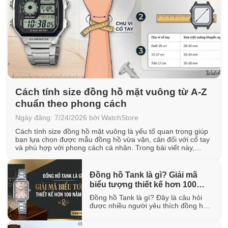
Cách tính size đồng hồ mặt vuông từ A-Z
chuẩn theo phong cách
Ngày đăng: 7/24/2026 bởi WatchStore
Cách tính size đồng hồ mặt vuông là yếu tố quan trọng giúp
bạn lựa chọn được mẫu đồng hồ vừa vặn, cân đối với cổ tay
và phù hợp với phong cách cá nhân. Trong bài viết này,
WatchStore sẽ hướng dẫn cách đo chu vi cổ tay, quy đổi kích
thước mặt vuông [...]
Đồng hồ Tank là gì? Giải mã
biểu tượng thiết kế hơn 100
năm tuổi
Đồng hồ Tank là gì? Đây là câu hỏi
được nhiều người yêu thích đồng hồ
quan tâm khi tìm hiểu về một trong
những thiết kế biểu tượng đã tồn tại