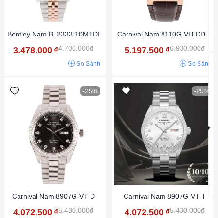
Bentley Nam BL2333-10MTDI
Carnival Nam 8110G-VH-DD-N
4.700.000đ
6.930.000đ
3.478.000
₫
5.197.500
₫
So Sánh
So Sánh
-25%
-25%
Carnival Nam 8907G-VT-D
Carnival Nam 8907G-VT-T
5.430.000đ
5.430.000đ
4.072.500
₫
4.072.500
₫