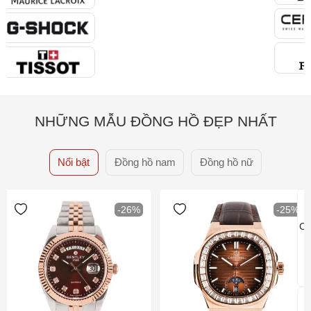
NHỮNG MẪU ĐỒNG HỒ ĐẸP NHẤT
Nổi bật
Đồng hồ nam
Đồng hồ nữ
-26%
-25%
Ca