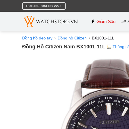
Bỏ
HOTLINE: 093.189.2222
qua
nội
dung
Giảm Sâu
Đồng hồ đeo tay
Đồng hồ Citizen
BX1001-11L
Đồng Hồ Citizen Nam BX1001-11L
Thông s