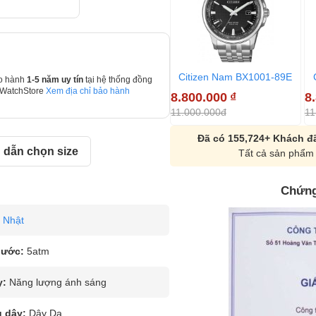
Citizen Nam BX1001-89E
o hành
1-5 năm uy tín
tại hệ thống đồng
 WatchStore
Xem địa chỉ bảo hành
8.800.000
₫
8
11.000.000đ
11
Đã có 155,724+ Khách đã
dẫn chọn size
Tất cả sản phẩm 
Chứng
Nhật
nước:
5atm
y:
Năng lượng ánh sáng
u dây:
Dây Da