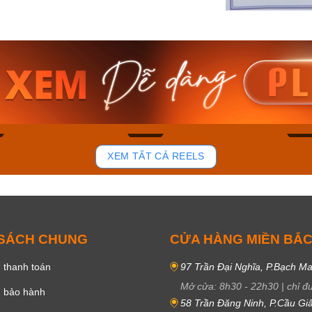
am MTS-
Casio Nam MTS-
Casio U
VDF
RS100L-1AVDF
230EL-
₫
4.276.000₫
2.117.0
50₫
3.634.600₫
1.799.
ay
Mua ngay
Mua 
81
37
XEM TẤT CẢ REELS
 SÁCH CHUNG
CỬA HÀNG MIỀN BẮ
 thanh toán
97 Trần Đại Nghĩa, P.Bạch Ma
Mở cửa:
8h30
-
22h30
|
chỉ đ
h bảo hành
58 Trần Đăng Ninh, P.Cầu Giấ