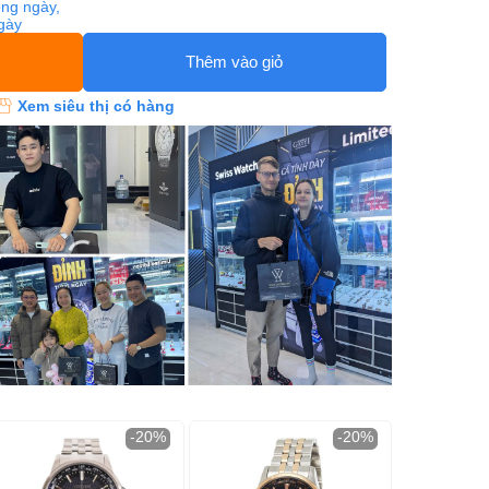
ng ngày,
ngày
Thêm vào giỏ
Xem siêu thị có hàng
-20%
-20%