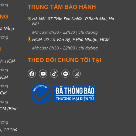
ường
TRUNG TÂM BẢO HÀNH
UNG
Hà Nội: 97 Trần Đại Nghĩa, P.Bạch Mai, Hà
Nội
Đà Nẵng
Mở cửa:
8h30
-
22h30
|
chỉ đường
ường
HCM: 92 Lê Văn Sỹ, P.Phú Nhuận, HCM
Mở cửa:
8h30
-
22h00
|
chỉ đường
M
THEO DÕI CHÚNG TÔI TẠI
nh, HCM
ường
 HCM
ường
 HCM
ường
CM (Bình
ường
ọ, TP.Thủ