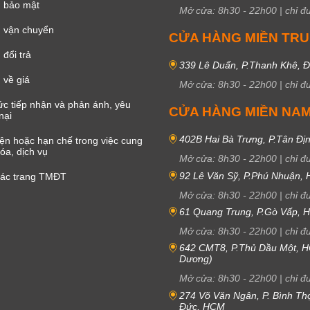
h bảo mật
Mở cửa:
8h30
-
22h00
|
chỉ đ
 vận chuyển
CỬA HÀNG MIỀN TR
đổi trả
339 Lê Duẩn, P.Thanh Khê, 
 về giá
Mở cửa:
8h30
-
22h00
|
chỉ đ
c tiếp nhận và phản ánh, yêu
CỬA HÀNG MIỀN NA
nại
402B Hai Bà Trưng, P.Tân Đị
iện hoặc hạn chế trong việc cung
óa, dịch vụ
Mở cửa:
8h30
-
22h00
|
chỉ đ
92 Lê Văn Sỹ, P.Phú Nhuận,
các trang TMĐT
Mở cửa:
8h30
-
22h00
|
chỉ đ
61 Quang Trung, P.Gò Vấp,
Mở cửa:
8h30
-
22h00
|
chỉ đ
642 CMT8, P.Thủ Dầu Một, H
Dương)
Mở cửa:
8h30
-
22h00
|
chỉ đ
274 Võ Văn Ngân, P. Bình Th
Đức, HCM