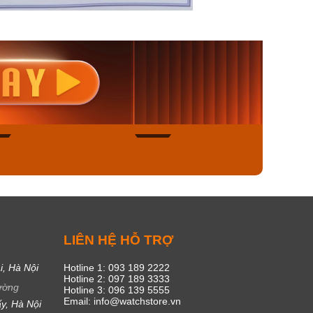
nisex AQ-
Casio Nữ LTP-V300L-
Casio
1ADF
4AUDF
1381L
00₫
1.893.000₫
1.893.
450₫
1.609.050₫
1.609
ngay
Mua ngay
Mua
45
17
C
LIÊN HỆ HỖ TRỢ
i, Hà Nội
Hotline 1: 093 189 2222
Hotline 2: 097 189 3333
ường
Hotline 3: 096 139 5555
Email: info@watchstore.vn
y, Hà Nội