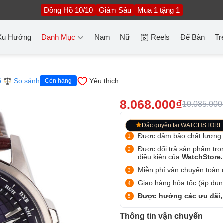
Đồng Hồ 10/10
Giảm Sâu
Mua 1 tặng 1
Xu Hướng
Danh Mục
Nam
Nữ
Reels
Để Bàn
Tr
ố
So sánh
Yêu thích
Còn hàng
8.068.000₫
10.085.000
Đặc quyền tại WATCHSTORE
Được đảm bảo chất lượng
Được đổi trả sản phẩm tro
điều kiện của
WatchStore
Miễn phí vận chuyển toàn q
Giao hàng hỏa tốc (áp dụng
Được hưởng các ưu đãi,
Thông tin vận chuyển