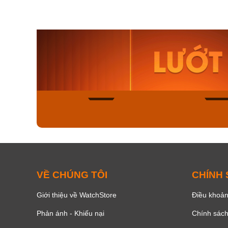
Orient Nam RA-
Casio N
AA0B05R19B
115D-1A
9.480.000₫
2.823.000
8.058.000₫
2.399.5
Mua ngay
Mua ng
136
VỀ CHÚNG TÔI
CHÍNH
Giới thiệu về WatchStore
Điều khoản
Phản ánh - Khiếu nại
Chính sác