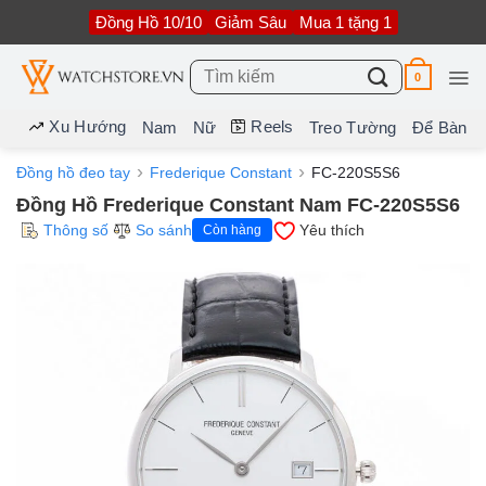
Bỏ
Đồng Hồ 10/10
Giảm Sâu
Mua 1 tặng 1
qua
nội
dung
Tìm
0
kiếm:
Xu Hướng
Reels
Nam
Nữ
Treo Tường
Để Bàn
Đồng hồ đeo tay
Frederique Constant
FC-220S5S6
Đồng Hồ Frederique Constant Nam FC-220S5S6
Thông số
So sánh
Yêu thích
Còn hàng