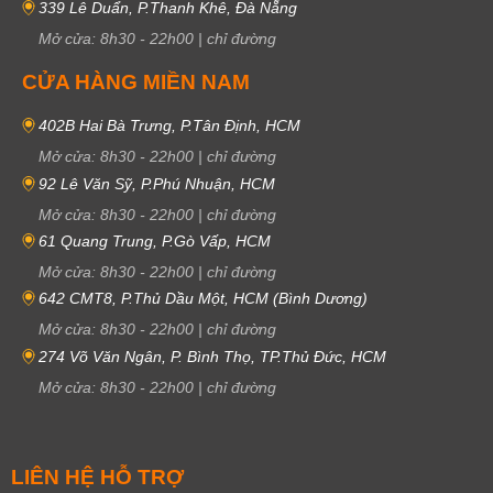
339 Lê Duẩn, P.Thanh Khê, Đà Nẵng
Mở cửa:
8h30
-
22h00
|
chỉ đường
CỬA HÀNG MIỀN NAM
402B Hai Bà Trưng, P.Tân Định, HCM
Mở cửa:
8h30
-
22h00
|
chỉ đường
92 Lê Văn Sỹ, P.Phú Nhuận, HCM
Mở cửa:
8h30
-
22h00
|
chỉ đường
61 Quang Trung, P.Gò Vấp, HCM
Mở cửa:
8h30
-
22h00
|
chỉ đường
642 CMT8, P.Thủ Dầu Một, HCM (Bình Dương)
Mở cửa:
8h30
-
22h00
|
chỉ đường
274 Võ Văn Ngân, P. Bình Thọ, TP.Thủ Đức, HCM
Mở cửa:
8h30
-
22h00
|
chỉ đường
LIÊN HỆ HỖ TRỢ