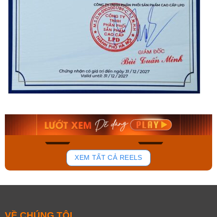
Orient Nam RA-
Casio Nam MTS-
AA0B05R19B
115D-1AVDF
9.480.000₫
2.823.000₫
8.058.000₫
2.399.550₫
Mua ngay
Mua ngay
137
81
XEM TẤT CẢ REELS
VỀ CHÚNG TÔI