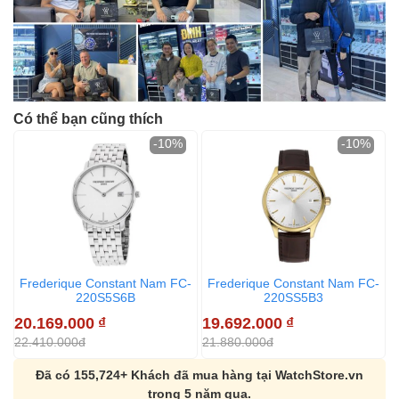
Có thể bạn cũng thích
-10%
-10%
Frederique Constant Nam FC-
Frederique Constant Nam FC-
220S5S6B
220SS5B3
20.169.000
₫
19.692.000
₫
22.410.000đ
21.880.000đ
Đã có 155,724+ Khách đã mua hàng tại WatchStore.vn
trong 5 năm qua.