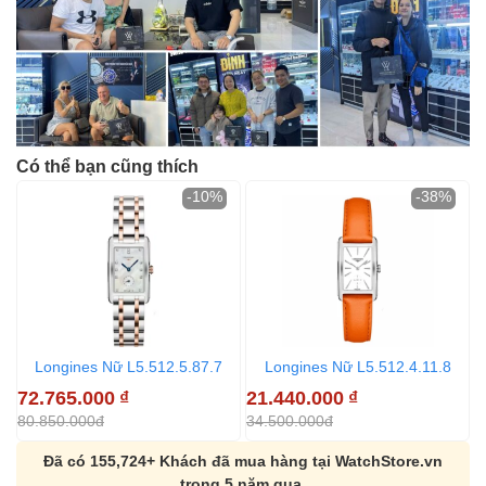
Có thể bạn cũng thích
-10%
-38%
Longines Nữ L5.512.5.87.7
Longines Nữ L5.512.4.11.8
72.765.000
₫
21.440.000
₫
2
80.850.000đ
34.500.000đ
3
Đã có 155,724+ Khách đã mua hàng tại WatchStore.vn
trong 5 năm qua.