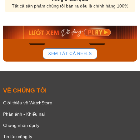
Tất cả sản phẩm chúng tôi bán ra đều là chính hãng 100%
Orient Nam RA-
Casio Nam MTS-
AA0B05R19B
115D-1AVDF
9.480.000₫
2.823.000₫
8.058.000₫
2.399.550₫
Mua ngay
Mua ngay
173
98
XEM TẤT CẢ REELS
VỀ CHÚNG TÔI
Giới thiệu về WatchStore
Phản ánh - Khiếu nại
Chứng nhận đại lý
Tin tức công ty