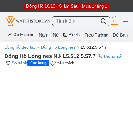
Bỏ
Đồng Hồ 10/10
Giảm Sâu
Mua 1 tặng 1
qua
nội
dung
Tìm
0
kiếm:
Xu Hướng
Reels
Nam
Nữ
Treo Tường
Để Bàn
Đồng hồ đeo tay
Đồng hồ Longines
L5.512.5.57.7
Đồng Hồ Longines Nữ L5.512.5.57.7
Thông số
So sánh
Yêu thích
Còn hàng