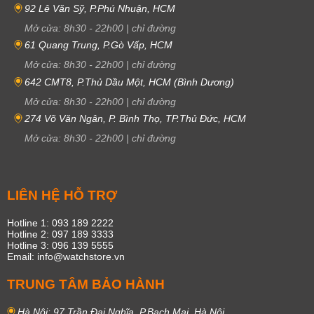
92 Lê Văn Sỹ, P.Phú Nhuận, HCM
Mở cửa:
8h30
-
22h00
|
chỉ đường
61 Quang Trung, P.Gò Vấp, HCM
Mở cửa:
8h30
-
22h00
|
chỉ đường
642 CMT8, P.Thủ Dầu Một, HCM (Bình Dương)
Mở cửa:
8h30
-
22h00
|
chỉ đường
274 Võ Văn Ngân, P. Bình Thọ, TP.Thủ Đức, HCM
Mở cửa:
8h30
-
22h00
|
chỉ đường
LIÊN HỆ HỖ TRỢ
Hotline 1: 093 189 2222
Hotline 2: 097 189 3333
Hotline 3: 096 139 5555
Email: info@watchstore.vn
TRUNG TÂM BẢO HÀNH
Hà Nội: 97 Trần Đại Nghĩa, P.Bạch Mai, Hà Nội