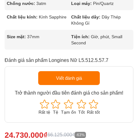
Chống nước:
3atm
Loại máy:
Pin/Quartz
Chất liệu kính:
Kính Sapphire
Chất liệu dây:
Dây Thép
Không Gỉ
Size mặt:
37mm
Tiện ích:
Giờ, phút, Small
Second
Đánh giá sản phẩm Longines Nữ L5.512.5.57.7
Viết đánh giá
Trở thành người đầu tiên đánh giá cho sản phẩm!
Rất tệ
Tệ
Tạm ổn
Tốt
Rất tốt
24.730.000₫
66.125.000₫
-63%