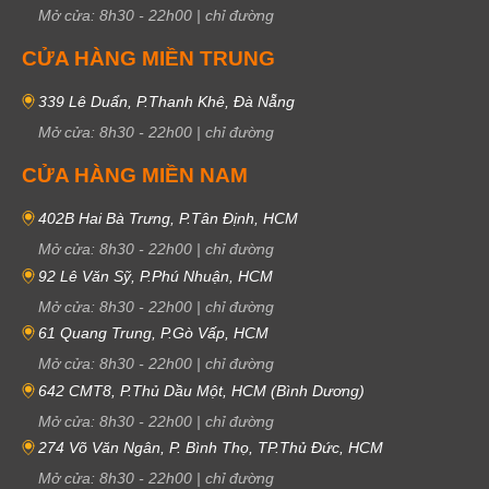
Mở cửa:
8h30
-
22h00
|
chỉ đường
CỬA HÀNG MIỀN TRUNG
339 Lê Duẩn, P.Thanh Khê, Đà Nẵng
Mở cửa:
8h30
-
22h00
|
chỉ đường
CỬA HÀNG MIỀN NAM
402B Hai Bà Trưng, P.Tân Định, HCM
Mở cửa:
8h30
-
22h00
|
chỉ đường
92 Lê Văn Sỹ, P.Phú Nhuận, HCM
Mở cửa:
8h30
-
22h00
|
chỉ đường
61 Quang Trung, P.Gò Vấp, HCM
Mở cửa:
8h30
-
22h00
|
chỉ đường
642 CMT8, P.Thủ Dầu Một, HCM (Bình Dương)
Mở cửa:
8h30
-
22h00
|
chỉ đường
274 Võ Văn Ngân, P. Bình Thọ, TP.Thủ Đức, HCM
Mở cửa:
8h30
-
22h00
|
chỉ đường