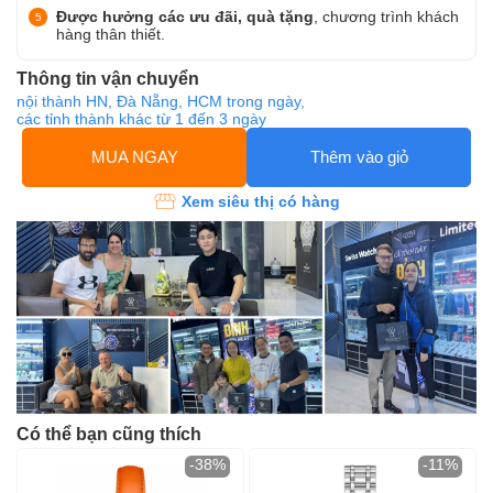
Được hưởng các ưu đãi, quà tặng
, chương trình khách
hàng thân thiết.
Thông tin vận chuyển
nội thành HN, Đà Nẵng, HCM trong ngày,
các tỉnh thành khác từ 1 đến 3 ngày
MUA NGAY
Thêm vào giỏ
Xem siêu thị có hàng
Có thể bạn cũng thích
-38%
-11%