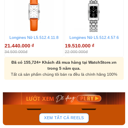
Longines Nữ L5.512.4.11.8
Longines Nữ L5.512.4.57.6
21.440.000
₫
19.510.000
₫
5
34.500.000đ
22.000.000đ
5
Đã có 155,724+ Khách đã mua hàng tại WatchStore.vn
trong 5 năm qua.
Tất cả sản phẩm chúng tôi bán ra đều là chính hãng 100%
Orient Nam RA-
Casio Nam MTS-
AA0B05R19B
115D-1AVDF
9.480.000₫
2.823.000₫
8.058.000₫
2.399.550₫
Mua ngay
Mua ngay
150
85
XEM TẤT CẢ REELS