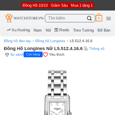
Bỏ
Đồng Hồ 10/10
Giảm Sâu
Mua 1 tặng 1
qua
nội
dung
Tìm
0
kiếm:
Xu Hướng
Reels
Nam
Nữ
Treo Tường
Để Bàn
Đồng hồ đeo tay
Đồng hồ Longines
L5.512.4.16.6
Đồng Hồ Longines Nữ L5.512.4.16.6
Thông số
So sánh
Yêu thích
Còn hàng