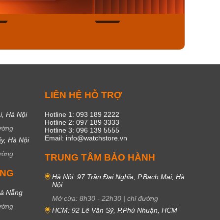
45
17
C
LIÊN HỆ HỖ TRỢ
i, Hà Nội
Hotline 1: 093 189 2222
Hotline 2: 097 189 3333
ường
Hotline 3: 096 139 5555
Email: info@watchstore.vn
y, Hà Nội
ường
TRUNG TÂM BẢO HÀNH
UNG
Hà Nội: 97 Trần Đại Nghĩa, P.Bạch Mai, Hà
Nội
Đà Nẵng
Mở cửa:
8h30
-
22h30
|
chỉ đường
ường
HCM: 92 Lê Văn Sỹ, P.Phú Nhuận, HCM