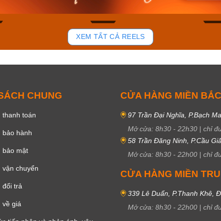
81
37
XEM TẤT CẢ REELS
 SÁCH CHUNG
CỬA HÀNG MIỀN BẮ
 thanh toán
97 Trần Đại Nghĩa, P.Bạch Ma
Mở cửa:
8h30
-
22h30
|
chỉ đ
h bảo hành
58 Trần Đăng Ninh, P.Cầu Giấ
h bảo mật
Mở cửa:
8h30
-
22h00
|
chỉ đ
 vận chuyển
CỬA HÀNG MIỀN TR
đổi trả
339 Lê Duẩn, P.Thanh Khê, 
 về giá
Mở cửa:
8h30
-
22h00
|
chỉ đ