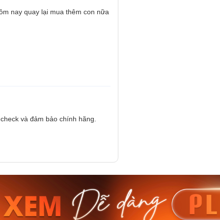
 hôm nay quay lại mua thêm con nữa
h check và đảm bảo chính hãng.
am MTS-
Casio Nam MTS-
Casio U
VDF
RS100L-1AVDF
230EL-
₫
4.276.000₫
2.117.0
50₫
3.634.600₫
1.799.
ay
Mua ngay
Mua 