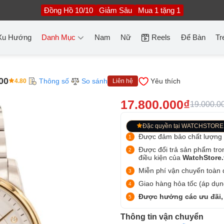
Đồng Hồ 10/10
Giảm Sâu
Mua 1 tặng 1
Xu Hướng
Danh Mục
Nam
Nữ
Reels
Để Bàn
Tr
00
Thông số
So sánh
Yêu thích
4.80
Liên hệ
17.800.000₫
19.000.0
Đặc quyền tại WATCHSTORE
Được đảm bảo chất lượng
Được đổi trả sản phẩm tro
điều kiện của
WatchStore
Miễn phí vận chuyển toàn q
Giao hàng hỏa tốc (áp dụng
Được hưởng các ưu đãi,
Thông tin vận chuyển