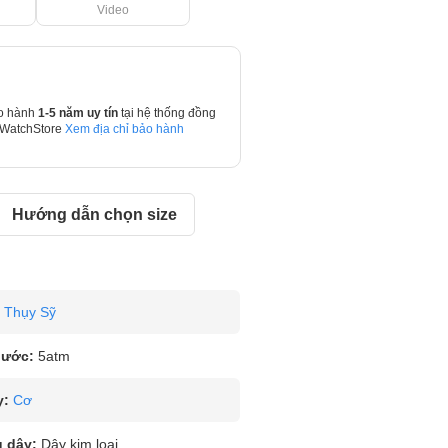
Video
o hành
1-5 năm uy tín
tại hệ thống đồng
 WatchStore
Xem địa chỉ bảo hành
Hướng dẫn chọn size
Thụy Sỹ
nước:
5atm
y:
Cơ
u dây:
Dây kim loại