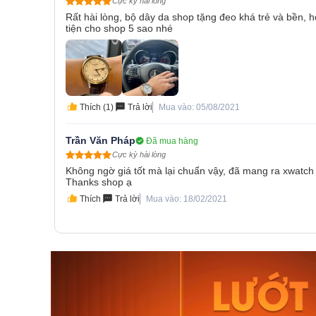
Cực kỳ hài lòng
Rất hài lòng, bộ dây da shop tặng đeo khá trẻ và bền,
tiện cho shop 5 sao nhé
Thích (1)
Trả lời
Mua vào: 05/08/2021
Trần Văn Pháp
Đã mua hàng
Cực kỳ hài lòng
Không ngờ giá tốt mà lại chuẩn vậy, đã mang ra xwatc
Thanks shop ạ
Thích
Trả lời
Mua vào: 18/02/2021
Orient Nam RA-
Casio N
AA0B05R19B
115D-1A
9.480.000₫
2.823.000
8.058.000₫
2.399.5
Mua ngay
Mua ng