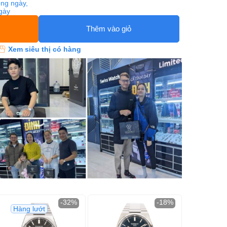
ng ngày,
ngày
Thêm vào giỏ
Xem siêu thị có hàng
-32%
-18%
Hàng lướt