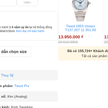
Video
Tissot 1853 Unisex
o hành
1-5 năm uy tín
tại hệ thống đồng
T137.207.11.351.00
 WatchStore
Xem địa chỉ bảo hành
13.950.000
₫
1
20.610.000đ
20
Đã có 155,724+ Khách đã
dẫn chọn size
Tất cả sản phẩm 
Thụy Sỹ
n phẩm:
Tissot Prx
 số:
Kim (Analog)
u kính:
Kính Sapphire