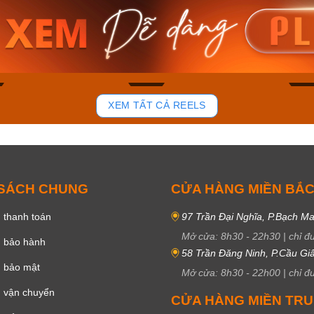
am MTS-
Casio Nam MTS-
Casio U
VDF
RS100L-1AVDF
230EL-
₫
4.276.000₫
2.117.0
50₫
3.634.600₫
1.799.
ay
Mua ngay
Mua 
85
44
XEM TẤT CẢ REELS
 SÁCH CHUNG
CỬA HÀNG MIỀN BẮ
 thanh toán
97 Trần Đại Nghĩa, P.Bạch Ma
Mở cửa:
8h30
-
22h30
|
chỉ đ
h bảo hành
58 Trần Đăng Ninh, P.Cầu Giấ
h bảo mật
Mở cửa:
8h30
-
22h00
|
chỉ đ
 vận chuyển
CỬA HÀNG MIỀN TR