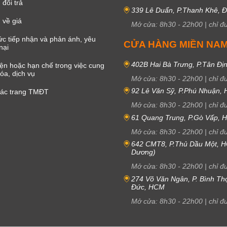
đổi trả
339 Lê Duẩn, P.Thanh Khê, 
 về giá
Mở cửa:
8h30
-
22h00
|
chỉ đ
c tiếp nhận và phản ánh, yêu
CỬA HÀNG MIỀN NA
nại
402B Hai Bà Trưng, P.Tân Đị
iện hoặc hạn chế trong việc cung
óa, dịch vụ
Mở cửa:
8h30
-
22h00
|
chỉ đ
92 Lê Văn Sỹ, P.Phú Nhuận,
các trang TMĐT
Mở cửa:
8h30
-
22h00
|
chỉ đ
61 Quang Trung, P.Gò Vấp,
Mở cửa:
8h30
-
22h00
|
chỉ đ
642 CMT8, P.Thủ Dầu Một, H
Dương)
Mở cửa:
8h30
-
22h00
|
chỉ đ
274 Võ Văn Ngân, P. Bình Th
Đức, HCM
Mở cửa:
8h30
-
22h00
|
chỉ đ