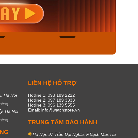
nisex AQ-
Casio Nữ LTP-V300L-
Casio
1ADF
4AUDF
1381L
00₫
1.893.000₫
1.893.
450₫
1.609.050₫
1.609
ngay
Mua ngay
Mua
49
17
C
LIÊN HỆ HỖ TRỢ
i, Hà Nội
Hotline 1: 093 189 2222
Hotline 2: 097 189 3333
ường
Hotline 3: 096 139 5555
Email: info@watchstore.vn
y, Hà Nội
ường
TRUNG TÂM BẢO HÀNH
UNG
Hà Nội: 97 Trần Đại Nghĩa, P.Bạch Mai, Hà