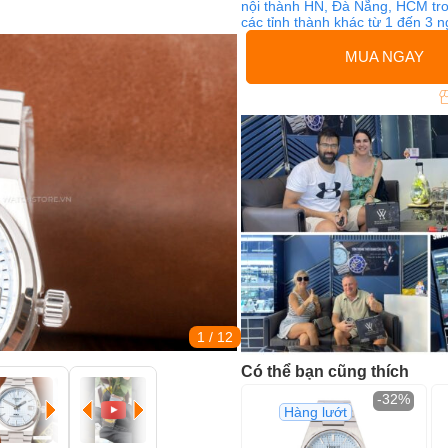
nội thành HN, Đà Nẵng, HCM tro
các tỉnh thành khác từ 1 đến 3 
MUA NGAY
1
/ 12
Có thể bạn cũng thích
-32%
Hàng lướt