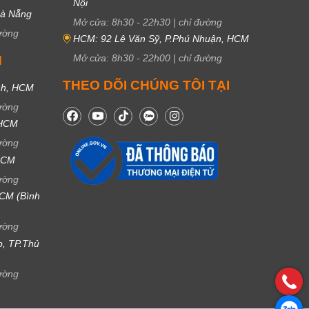
Nội
Đà Nẵng
Mở cửa:
8h30
-
22h30
|
chỉ đường
ường
HCM: 92 Lê Văn Sỹ, P.Phú Nhuận, HCM
Mở cửa:
8h30
-
22h00
|
chỉ đường
M
THEO DÕI CHÚNG TÔI TẠI
nh, HCM
ường
 HCM
ường
 HCM
ường
CM (Bình
ường
ọ, TP.Thủ
ường