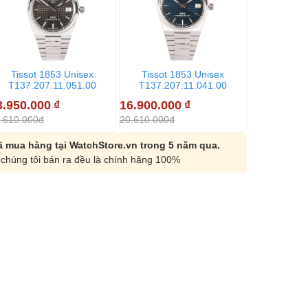
Tissot 1853 Unisex
Tissot 1853 Unisex
Tissot 
T137.207.11.051.00
T137.207.11.041.00
T137.20
3.950.000
₫
16.900.000
₫
16.900.00
.610.000đ
20.610.000đ
20.610.000đ
 mua hàng tại WatchStore.vn trong 5 năm qua.
chúng tôi bán ra đều là chính hãng 100%