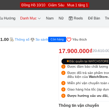
Đồng Hồ 10/10
Giảm Sâu
Mua 1 tặng 1
Xu Hướng
Danh Mục
Nam
Nữ
Reels
Để Bàn
Tr
1.00
Thông số
So sánh
Yêu thích
Còn hàng
17.900.000₫
20.610.0
Đặc quyền tại WATCHSTORE
Được đảm bảo chất lượng
Được đổi trả sản phẩm tro
điều kiện của
WatchStore
Miễn phí vận chuyển toàn q
Giao hàng hỏa tốc (áp dụng
Được hưởng các ưu đãi,
Thông tin vận chuyển