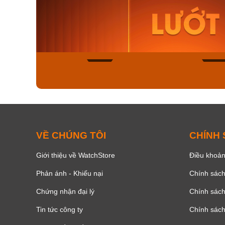
Orient Nam RA-
Casio N
AA0B05R19B
115D-1A
9.480.000₫
2.823.000
8.058.000₫
2.399.5
Mua ngay
Mua ng
150
VỀ CHÚNG TÔI
CHÍNH
Giới thiệu về WatchStore
Điều khoản
Phản ánh - Khiếu nại
Chính sác
Chứng nhận đại lý
Chính sác
Tin tức công ty
Chính sách