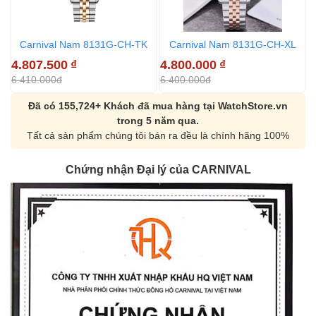
Carnival Nam 8131G-CH-TK
Carnival Nam 8131G-CH-XL
4.807.500
₫
4.800.000
₫
4
6.410.000đ
6.400.000đ
6
Đã có 155,724+ Khách đã mua hàng tại WatchStore.vn
trong 5 năm qua.
Tất cả sản phẩm chúng tôi bán ra đều là chính hãng 100%
Chứng nhận Đại lý của CARNIVAL