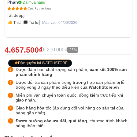
Phan
Đã mua hàng
Cực kỳ hài lòng
rất đeppj
Thích
Trả lời
Mua vào: 04/06/2026
4.657.500₫
6.210.000₫
-25%
Đặc quyền tại WATCHSTORE
Được đảm bảo chất lượng sản phẩm,
cam kết 100% sản
phẩm chính hãng
Được đổi trả sản phẩm trong trường hợp sản phẩm bị lỗi
trong vòng 3 ngày theo điều kiện của
WatchStore.vn
Miễn phí vận chuyển toàn quốc, đồng kiểm trực tiếp khi
giao nhận.
Giao hàng hỏa tốc (áp dụng đối với hàng có sẵn tại cửa
hàng gần nhất)
Được hưởng các ưu đãi, quà tặng
, chương trình khách
hàng thân thiết.