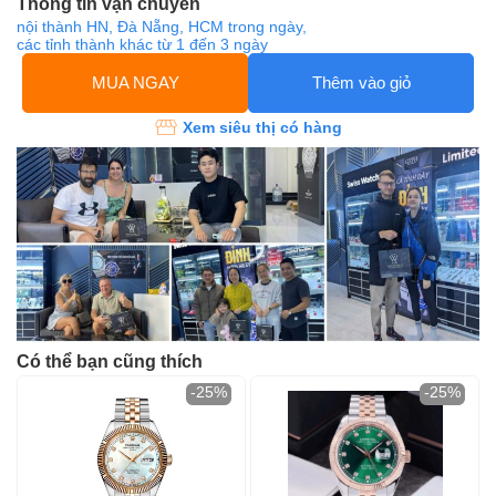
Thông tin vận chuyển
nội thành HN, Đà Nẵng, HCM trong ngày,
các tỉnh thành khác từ 1 đến 3 ngày
MUA NGAY
Thêm vào giỏ
Xem siêu thị có hàng
Có thể bạn cũng thích
-25%
-25%