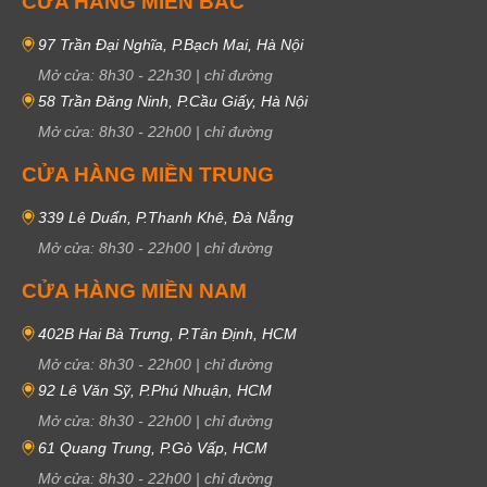
CỬA HÀNG MIỀN BẮC
97 Trần Đại Nghĩa, P.Bạch Mai, Hà Nội
Mở cửa:
8h30
-
22h30
|
chỉ đường
58 Trần Đăng Ninh, P.Cầu Giấy, Hà Nội
Mở cửa:
8h30
-
22h00
|
chỉ đường
CỬA HÀNG MIỀN TRUNG
339 Lê Duẩn, P.Thanh Khê, Đà Nẵng
Mở cửa:
8h30
-
22h00
|
chỉ đường
CỬA HÀNG MIỀN NAM
402B Hai Bà Trưng, P.Tân Định, HCM
Mở cửa:
8h30
-
22h00
|
chỉ đường
92 Lê Văn Sỹ, P.Phú Nhuận, HCM
Mở cửa:
8h30
-
22h00
|
chỉ đường
61 Quang Trung, P.Gò Vấp, HCM
Mở cửa:
8h30
-
22h00
|
chỉ đường