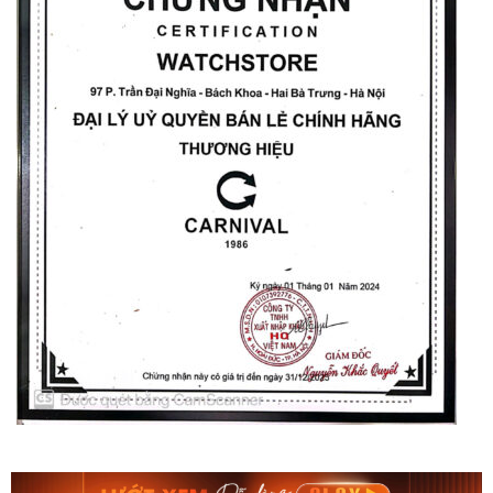
Orient Nam RA-
Casio Nam MTS-
AA0B05R19B
115D-1AVDF
9.480.000₫
2.823.000₫
8.058.000₫
2.399.550₫
Mua ngay
Mua ngay