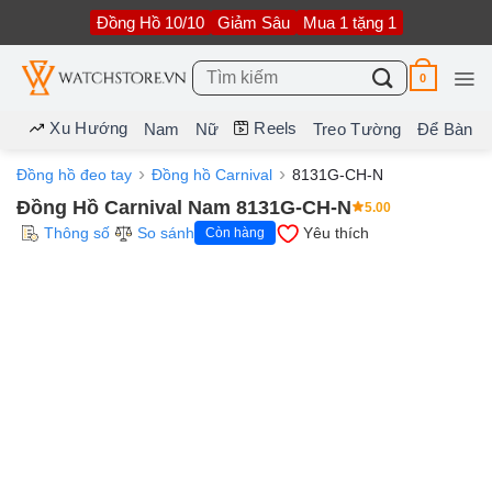
Bỏ
Đồng Hồ 10/10
Giảm Sâu
Mua 1 tặng 1
qua
nội
dung
Tìm
0
kiếm:
Xu Hướng
Reels
Nam
Nữ
Treo Tường
Để Bàn
Đồng hồ đeo tay
Đồng hồ Carnival
8131G-CH-N
Đồng Hồ Carnival Nam 8131G-CH-N
5.00
Thông số
So sánh
Yêu thích
Còn hàng