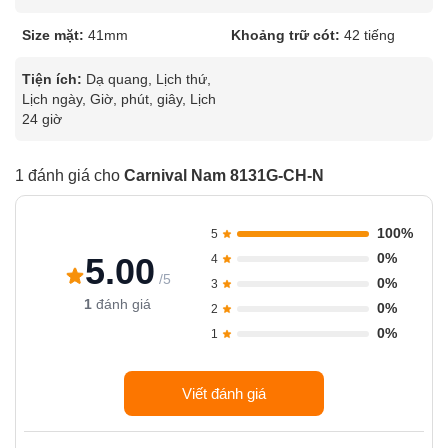
Size mặt:
41mm
Khoảng trữ cót:
42 tiếng
Tiện ích:
Dạ quang, Lịch thứ,
Lịch ngày, Giờ, phút, giây, Lịch
24 giờ
1 đánh giá cho
Carnival Nam 8131G-CH-N
100%
5
0%
5.00
4
/5
0%
3
1
đánh giá
0%
2
0%
1
Viết đánh giá