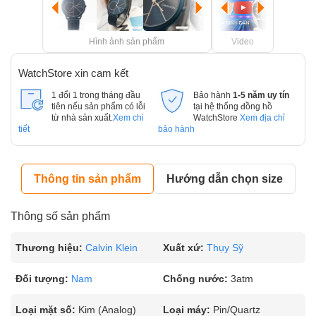
Hình ảnh sản phẩm
Video
WatchStore xin cam kết
1 đổi 1 trong tháng đầu
Bảo hành
1-5 năm uy tín
tiên nếu sản phẩm có lỗi
tại hệ thống đồng hồ
từ nhà sản xuất.
Xem chi
WatchStore
Xem địa chỉ
tiết
bảo hành
Thông tin sản phẩm
Hướng dẫn chọn size
Thông số sản phẩm
Thương hiệu:
Calvin Klein
Xuất xứ:
Thụy Sỹ
Đối tượng:
Nam
Chống nước:
3atm
Loại mặt số:
Kim (Analog)
Loại máy:
Pin/Quartz