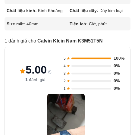
Chất liệu kính:
Kính Khoáng
Chất liệu dây:
Dây kim loại
Size mặt:
40mm
Tiện ích:
Giờ, phút
1 đánh giá cho
Calvin Klein Nam K3M51T5N
100%
5
0%
5.00
4
/5
0%
3
1
đánh giá
0%
2
0%
1