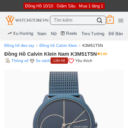
Bỏ
Đồng Hồ 10/10
Giảm Sâu
Mua 1 tặng 1
qua
nội
dung
Tìm
0
kiếm:
Xu Hướng
Reels
Nam
Nữ
Treo Tường
Để Bàn
Đồng hồ đeo tay
Đồng hồ Calvin Klein
K3M51T5N
Đồng Hồ Calvin Klein Nam K3M51T5N
5.00
Thông số
So sánh
Yêu thích
Liên hệ