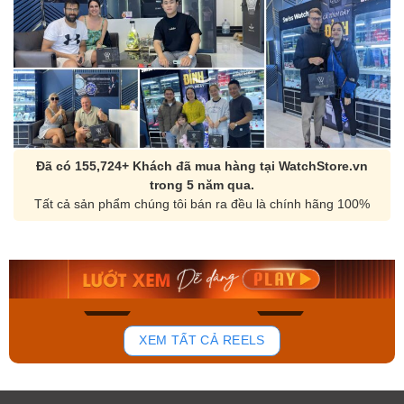
Đã có 155,724+ Khách đã mua hàng tại WatchStore.vn
trong 5 năm qua.
Tất cả sản phẩm chúng tôi bán ra đều là chính hãng 100%
Orient Nam RA-
Casio Nam MTS-
AA0B05R19B
115D-1AVDF
9.480.000₫
2.823.000₫
8.058.000₫
2.399.550₫
Mua ngay
Mua ngay
156
89
XEM TẤT CẢ REELS