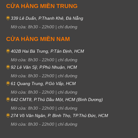
CỬA HÀNG MIỀN TRUNG
339 Lê Duẩn, P.Thanh Khê, Đà Nẵng
Mở cửa:
8h30
-
22h00
|
chỉ đường
CỬA HÀNG MIỀN NAM
402B Hai Bà Trưng, P.Tân Định, HCM
Mở cửa:
8h30
-
22h00
|
chỉ đường
92 Lê Văn Sỹ, P.Phú Nhuận, HCM
Mở cửa:
8h30
-
22h00
|
chỉ đường
61 Quang Trung, P.Gò Vấp, HCM
Mở cửa:
8h30
-
22h00
|
chỉ đường
642 CMT8, P.Thủ Dầu Một, HCM (Bình Dương)
Mở cửa:
8h30
-
22h00
|
chỉ đường
274 Võ Văn Ngân, P. Bình Thọ, TP.Thủ Đức, HCM
Mở cửa:
8h30
-
22h00
|
chỉ đường